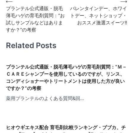
投
⟵
⟶
プランテル公式通販・脱毛
バレンタインデー、ホワイ
稿
薄毛ハゲの育毛剤質問：“お
トデー、ネットショップ・
ナ
試しサンプルなどはありま
おススメ激選スイーツ!!
ビ
すか？”の考察
ゲ
Related Posts
ー
シ
ョ
プランテル公式通販・脱毛薄毛ハゲの育毛剤質問：“Ｍ－
ＣＡＲＥシャンプーを使用しているのですが、リンス、
ン
コンディショナーやトリートメントは使用した方が良い
ですか？”の考察
薬用プランテルのよくある質問&回…
ヒオウギエキス配合 育毛剤比較ランキング・ブブカ、チ