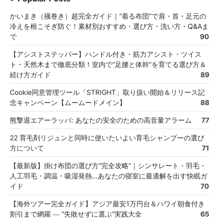
かいまき（掻巻き）超完全ガイド｜“着る布団”で肩・首・足元の
冷えを根こそぎ防ぐ！素材別おすすめ・選び方・洗い方・Q&Aま
で
90
【アシストステッパー】ハンドル付き・筋力アシスト・ツイス
ト・天然木まで徹底分類！室内で“足腰と体幹”を育てる選び方＆
続け方ガイド
89
Cookie同意管理ツール「STRIGHT」取り扱い開始＆リリース記
念キャンペーン【ムームードメイン】
88
熊撃退エアーラッパ: あなたの安全のための高音量アラーム
77
22 育毛剤リジュンと同時に使いたいよい育毛シャンプーの選び
方について
71
【最新版】掛け布団の選び方“完全攻略”｜シンサレート・羽毛・
人工羽毛・調温・吸湿発熱…あなたの寝室に最適解を出す快眠ガ
イド
70
【海外ツアー完全ガイド】アジア最安1万円台＆ハワイ朝食付き
割引まで網羅 ― “失敗せずに選ぶ”実践大全
65