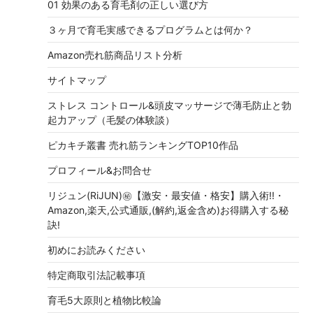
01 効果のある育毛剤の正しい選び方
３ヶ月で育毛実感できるプログラムとは何か？
Amazon売れ筋商品リスト分析
サイトマップ
ストレス コントロール&頭皮マッサージで薄毛防止と勃
起力アップ（毛髪の体験談）
ピカキチ叢書 売れ筋ランキングTOP10作品
プロフィール&お問合せ
リジュン(RiJUN)㊙【激安・最安値・格安】購入術!!・
Amazon,楽天,公式通販,(解約,返金含め)お得購入する秘
訣!
初めにお読みください
特定商取引法記載事項
育毛5大原則と植物比較論