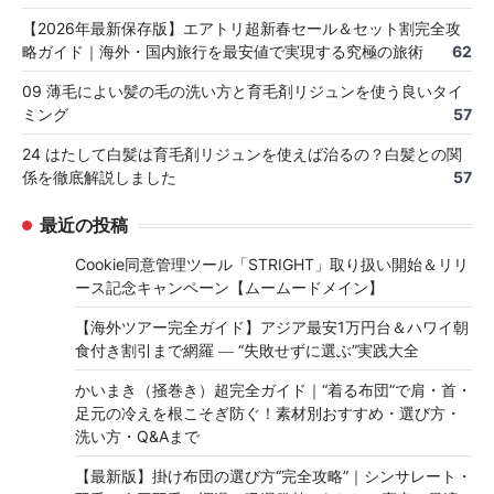
【2026年最新保存版】エアトリ超新春セール＆セット割完全攻
略ガイド｜海外・国内旅行を最安値で実現する究極の旅術
62
09 薄毛によい髪の毛の洗い方と育毛剤リジュンを使う良いタイ
ミング
57
24 はたして白髪は育毛剤リジュンを使えば治るの？白髪との関
係を徹底解説しました
57
最近の投稿
Cookie同意管理ツール「STRIGHT」取り扱い開始＆リリ
ース記念キャンペーン【ムームードメイン】
【海外ツアー完全ガイド】アジア最安1万円台＆ハワイ朝
食付き割引まで網羅 ― “失敗せずに選ぶ”実践大全
かいまき（掻巻き）超完全ガイド｜“着る布団”で肩・首・
足元の冷えを根こそぎ防ぐ！素材別おすすめ・選び方・
洗い方・Q&Aまで
【最新版】掛け布団の選び方“完全攻略”｜シンサレート・