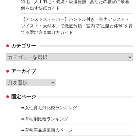
羽毛・人工羽毛・調温・吸湿発熱…あなたの寝室に最適
解を出す快眠ガイド
【アシストステッパー】ハンドル付き・筋力アシスト・
ツイスト・天然木まで徹底分類！室内で“足腰と体幹”を育
てる選び方＆続け方ガイド
カテゴリー
カ
テ
アーカイブ
ゴ
リ
ア
ー
ー
固定ページ
カ
イ
➡女性育毛剤比較ランキング
ブ
➡育毛剤比較ランキング
➡育毛商品通販購入ページ