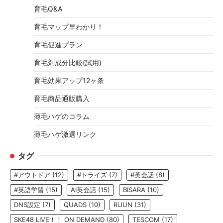
育毛Q&A
育毛マップ早わかり！
育毛促進プラン
育毛剤成分比較(試用)
育毛効果アップ12ヶ条
育毛商品通販購入
薄毛ハゲのコラム
薄毛ハゲ激選リンク
タグ
#アウトドア
(12)
#トライズ
(7)
#英会話
(8)
#英語学習
(15)
AI英会話
(15)
BISARA
(10)
DNS設定
(7)
QUADS
(10)
RiJUN
(31)
SKE48 LIVE！！ ON DEMAND
(80)
TESCOM
(17)