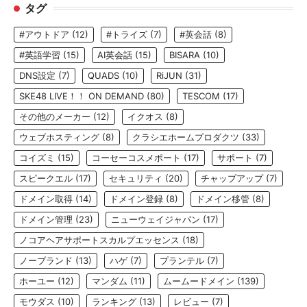
タグ
#アウトドア
(12)
#トライズ
(7)
#英会話
(8)
#英語学習
(15)
AI英会話
(15)
BISARA
(10)
DNS設定
(7)
QUADS
(10)
RiJUN
(31)
SKE48 LIVE！！ ON DEMAND
(80)
TESCOM
(17)
その他のメーカー
(12)
イクオス
(8)
ウェブホスティング
(8)
クラシエホームプロダクツ
(33)
コイズミ
(15)
コーセーコスメポート
(17)
サポート
(7)
スピークエル
(17)
セキュリティ
(20)
チャップアップ
(7)
ドメイン取得
(14)
ドメイン登録
(8)
ドメイン移管
(8)
ドメイン管理
(23)
ニューウェイジャパン
(17)
ノコアヘアサポートスカルプエッセンス
(18)
ノーブランド
(13)
ハゲ
(7)
プランテル
(7)
ホーユー
(12)
マンダム
(11)
ムームードメイン
(139)
モウダス
(10)
ランキング
(13)
レビュー
(7)