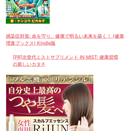
感染症対策: 命を守り、健康で明るい未来を築く！ (健康
増進ブックス) Kindle版
[PR]次世代ミストサプリメント IN MIST: 健康習慣
の新しいカタチ