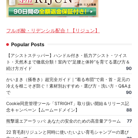
フルボ酸・リデンシル配合！【リジュン】
Popular Posts
【アシストステッパー】ハンドル付き・筋力アシスト・ツイス
ト・天然木まで徹底分類！室内で“足腰と体幹”を育てる選び方＆
続け方ガイド
90
かいまき（掻巻き）超完全ガイド｜“着る布団”で肩・首・足元の
冷えを根こそぎ防ぐ！素材別おすすめ・選び方・洗い方・Q&Aま
で
90
Cookie同意管理ツール「STRIGHT」取り扱い開始＆リリース記
念キャンペーン【ムームードメイン】
88
熊撃退エアーラッパ: あなたの安全のための高音量アラーム
77
22 育毛剤リジュンと同時に使いたいよい育毛シャンプーの選び