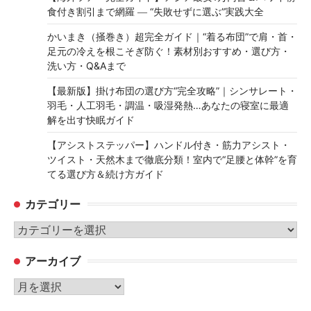
食付き割引まで網羅 ― “失敗せずに選ぶ”実践大全
かいまき（掻巻き）超完全ガイド｜“着る布団”で肩・首・
足元の冷えを根こそぎ防ぐ！素材別おすすめ・選び方・
洗い方・Q&Aまで
【最新版】掛け布団の選び方“完全攻略”｜シンサレート・
羽毛・人工羽毛・調温・吸湿発熱…あなたの寝室に最適
解を出す快眠ガイド
【アシストステッパー】ハンドル付き・筋力アシスト・
ツイスト・天然木まで徹底分類！室内で“足腰と体幹”を育
てる選び方＆続け方ガイド
カテゴリー
カ
テ
アーカイブ
ゴ
リ
ア
ー
ー