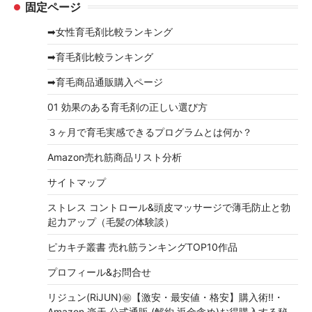
固定ページ
カ
イ
➡女性育毛剤比較ランキング
ブ
➡育毛剤比較ランキング
➡育毛商品通販購入ページ
01 効果のある育毛剤の正しい選び方
３ヶ月で育毛実感できるプログラムとは何か？
Amazon売れ筋商品リスト分析
サイトマップ
ストレス コントロール&頭皮マッサージで薄毛防止と勃
起力アップ（毛髪の体験談）
ピカキチ叢書 売れ筋ランキングTOP10作品
プロフィール&お問合せ
リジュン(RiJUN)㊙【激安・最安値・格安】購入術!!・
Amazon,楽天,公式通販,(解約,返金含め)お得購入する秘