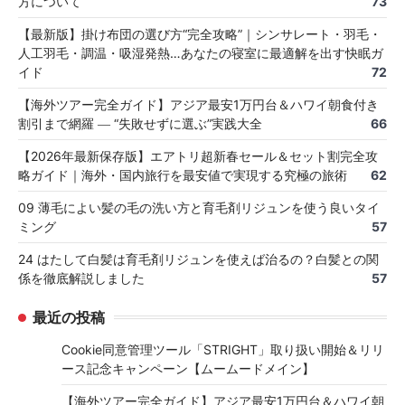
方について
73
【最新版】掛け布団の選び方“完全攻略”｜シンサレート・羽毛・
人工羽毛・調温・吸湿発熱…あなたの寝室に最適解を出す快眠ガ
イド
72
【海外ツアー完全ガイド】アジア最安1万円台＆ハワイ朝食付き
割引まで網羅 ― “失敗せずに選ぶ”実践大全
66
【2026年最新保存版】エアトリ超新春セール＆セット割完全攻
略ガイド｜海外・国内旅行を最安値で実現する究極の旅術
62
09 薄毛によい髪の毛の洗い方と育毛剤リジュンを使う良いタイ
ミング
57
24 はたして白髪は育毛剤リジュンを使えば治るの？白髪との関
係を徹底解説しました
57
最近の投稿
Cookie同意管理ツール「STRIGHT」取り扱い開始＆リリ
ース記念キャンペーン【ムームードメイン】
【海外ツアー完全ガイド】アジア最安1万円台＆ハワイ朝