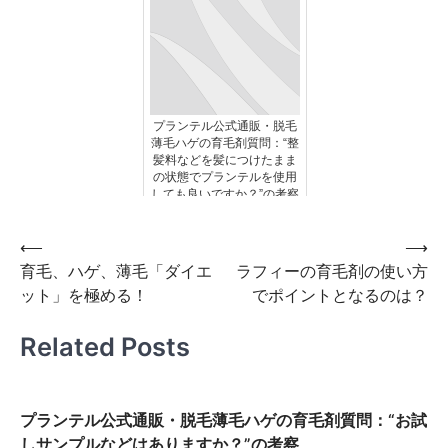
プランテル公式通販・脱毛
薄毛ハゲの育毛剤質問：“整
髪料などを髪につけたまま
の状態でプランテルを使用
しても良いですか？”の考察
投
⟵
⟶
育毛、ハゲ、薄毛「ダイエ
ラフィーの育毛剤の使い方
稿
ット」を極める！
でポイントとなるのは？
ナ
ビ
Related Posts
ゲ
ー
プランテル公式通販・脱毛薄毛ハゲの育毛剤質問：“お試
シ
しサンプルなどはありますか？”の考察