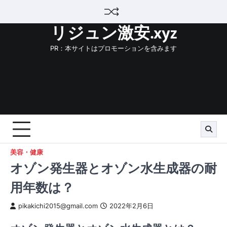
Skip
to
リジュン激安.xyz
content
PR：本サイトはプロモーションを含みます
美容・健康
オゾン発生器とオゾン水生成器の耐
用年数は？
pikakichi2015@gmail.com
2022年2月6日