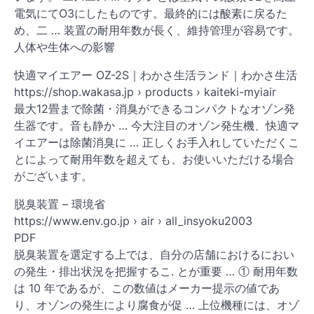
電気にてO3にしたものです。最終的には酸素に戻るた
め、二 … 装置の耐用年数が長く、維持管理が容易です。
人体や生体への影響
快適マイエアー OZ-2S｜わかさ生活ランド｜わかさ生活
https://shop.wakasa.jp › products › kaiteki-myiair
最大12畳まで除菌・消臭ができるコンパクトなオゾン発
生器です。音も静か … 今大注目のオゾン発生機、快適マ
イエアーは除菌消臭に … 正しくお手入れしていただくこ
とによって耐用年数を超えても、お使いいただける場合
がございます。
脱臭装置 – 環境省
https://www.env.go.jp › air › all_insyoku2003
PDF
脱臭装置を選定する上では、自分の店舗におけるにおい
の発生・排出状況を把握するこ. とが重要 … ① 耐用年数
は 10 年であるが、この数値はメーカー提示の値であ
り、オゾンの発生により腐食が促 … 上位機種には、オゾ