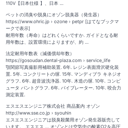
110V【日本仕様 】、日本 …
ペットの消臭や脱臭にオゾン脱臭器（発生器）
https://www.ohric.jp › ozone › petpr [はてなブックマ
ークで表示]
耐用年数（寿命）はどれくらいですか. ガイドとなる耐
用年数は、設置環境によりますが、約 …
法定耐用年数表（減価償却年数）
https://gosoudan.dental-plaza.com › service_life
顎関節写真撮影用補助装置. 6年. レジン表面滑沢硬化装
置. 5年. コンクリートの塀. 15年. マンディブラ キネジオ
グラフ. 6年. 超音波洗浄器. 10年. 木造の塀. 10年. コンピ
ュータ パントグラフ. 6年. バイブレーター. 10年. 咬合力
測定装置.
エスエスエンジニア株式会社 商品案内 オゾン
http://www.sse.co.jp › syouhin
エスエスエンジニアは脱臭殺菌用オゾン発生器販売して
います。 エスエス … オゾンとは空気中の酸素O2を高圧