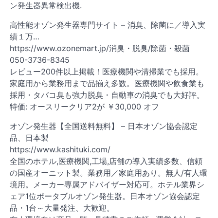
ン発生器異常検出機.
高性能オゾン発生器専門サイト – 消臭、除菌に／導入実
績１万…
https://www.ozonemart.jp/消臭・脱臭/除菌・殺菌
050-3736-8345
レビュー200件以上掲載！医療機関や清掃業でも採用。
家庭用から業務用まで品揃え多数。医療機関や飲食業も
採用・タバコ臭も強力脱臭・自動車の消臭でも大好評。
特価: オースリークリア2が ￥30,000 オフ
オゾン発生器【全国送料無料】 – 日本オゾン協会認定
品、日本製
https://www.kashituki.com/
全国のホテル,医療機関,工場,店舗の導入実績多数、信頼
の国産オーニット製。業務用／家庭用あり。無人/有人環
境用。メーカー専属アドバイザー対応可。ホテル業界シ
ェア1位ポータブルオゾン発生器。日本オゾン協会認定
品・1台～大量発注、大歓迎。