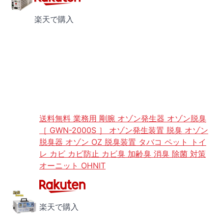
楽天で購入
送料無料 業務用 剛腕 オゾン発生器 オゾン脱臭
［ GWN-2000S ］ オゾン発生装置 脱臭 オゾン
脱臭器 オゾン OZ 脱臭装置 タバコ ペット トイ
レ カビ カビ防止 カビ臭 加齢臭 消臭 除菌 対策
オーニット OHNIT
楽天で購入