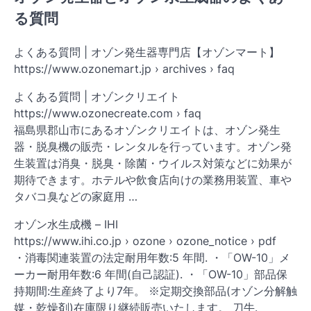
る質問
よくある質問 | オゾン発生器専門店【オゾンマート】
https://www.ozonemart.jp › archives › faq
よくある質問 | オゾンクリエイト
https://www.ozonecreate.com › faq
福島県郡山市にあるオゾンクリエイトは、オゾン発生
器・脱臭機の販売・レンタルを行っています。オゾン発
生装置は消臭・脱臭・除菌・ウイルス対策などに効果が
期待できます。ホテルや飲食店向けの業務用装置、車や
タバコ臭などの家庭用 …
オゾン水生成機 – IHI
https://www.ihi.co.jp › ozone › ozone_notice › pdf
・消毒関連装置の法定耐用年数:5 年間. ・「OW-10」メ
ーカー耐用年数:6 年間(自己認証). ・「OW-10」部品保
持期間:生産終了より7年。 ※定期交換部品(オゾン分解触
媒・乾燥剤)在庫限り継続販売いたします。 刀牛.