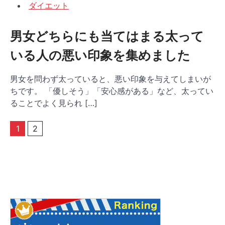
ダイエット
男女どちらにも当てはまる太って
いる人の悪い印象を集めました
男女を問わず太っていると、悪い印象を与えてしまいが
ちです。 「優しそう」「安心感がある」など、太ってい
ることでよく見られ […]
投
1
2
稿
ナ
ビ
ゲ
ー
シ