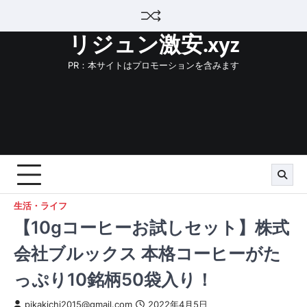
Skip
to
リジュン激安.xyz
content
PR：本サイトはプロモーションを含みます
生活・ライフ
【10gコーヒーお試しセット】株式
会社ブルックス 本格コーヒーがた
っぷり10銘柄50袋入り！
pikakichi2015@gmail.com
2022年4月5日