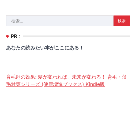
検
索:
PR :
あなたの読みたい本がここにある！
育毛剤の効果: 髪が変われば、未来が変わる！ 育毛・薄
毛対策シリーズ (健康増進ブックス) Kindle版