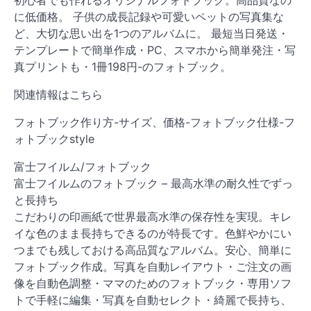
に低価格。 子供の成長記録や可愛いペットの写真集な
ど、大切な思い出を1つのアルバムに。 最短当日発送・
テンプレートで簡単作成・PC、スマホから簡単発注・写
真プリントも・1冊198円-のフォトブック。
関連情報はこちら
フォトブック作り方-サイズ、価格-フォトブック仕様-フ
ォトブックstyle
富士フイルム/フォトブック
富士フイルムのフォトブック – 最高水準の耐久性でずっ
と長持ち
こだわりの印画紙で世界最高水準の保存性を実現。キレ
イな色のまま長持ちできるのが特長です。色鮮やかにい
つまでも残しておける高品質なアルバム。安心、簡単に
フォトブック作成。写真を自動レイアウト・ご注文の画
像を自動色調整・ママのためのフォトブック・専用ソフ
トで手軽に編集・写真を自動セレクト・綺麗で長持ち、