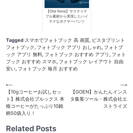
【One Nova】サステイナ
ブル素材から実現したハイ
テクなボクサーパンツ
Tagged
スマホでフォトブック 高 画質
,
ビスタプリント
フォトブック
,
フォトブック アプリ おしゃれ
,
フォトブ
ック アプリ 無料
,
フォトブック おすすめ アプリ
,
フォト
ブック おすすめ スマホ
,
フォトブック レイアウト 自由
安い
,
フォトブック 毎月 おすすめ
投
⟵
⟶
【10gコーヒーお試しセッ
【GOEN】かんたんインス
稿
ト】株式会社ブルックス 本
タ集客ツール・株式会社エ
ナ
格コーヒーがたっぷり10銘
ストライズ
ビ
柄50袋入り！
ゲ
Related Posts
ー