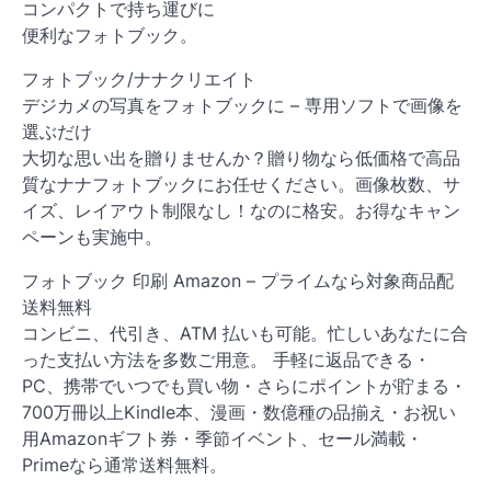
コンパクトで持ち運びに
便利なフォトブック。
フォトブック/ナナクリエイト
デジカメの写真をフォトブックに – 専用ソフトで画像を
選ぶだけ
大切な思い出を贈りませんか？贈り物なら低価格で高品
質なナナフォトブックにお任せください。画像枚数、サ
イズ、レイアウト制限なし！なのに格安。お得なキャン
ペーンも実施中。
フォトブック 印刷 Amazon – プライムなら対象商品配
送料無料
コンビニ、代引き、ATM 払いも可能。忙しいあなたに合
った支払い方法を多数ご用意。 手軽に返品できる・
PC、携帯でいつでも買い物・さらにポイントが貯まる・
700万冊以上Kindle本、漫画・数億種の品揃え・お祝い
用Amazonギフト券・季節イベント、セール満載・
Primeなら通常送料無料。