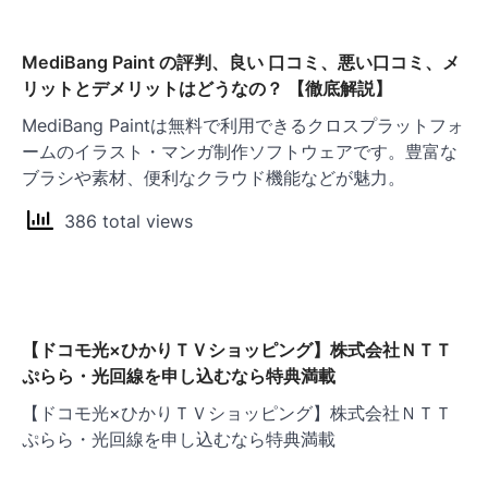
シ
ョ
MediBang Paint の評判、良い 口コミ、悪い口コミ、メ
リットとデメリットはどうなの？ 【徹底解説】
ン
MediBang Paintは無料で利用できるクロスプラットフォ
ームのイラスト・マンガ制作ソフトウェアです。豊富な
ブラシや素材、便利なクラウド機能などが魅力。
386 total views
【ドコモ光×ひかりＴＶショッピング】株式会社ＮＴＴ
ぷらら・光回線を申し込むなら特典満載
【ドコモ光×ひかりＴＶショッピング】株式会社ＮＴＴ
ぷらら・光回線を申し込むなら特典満載