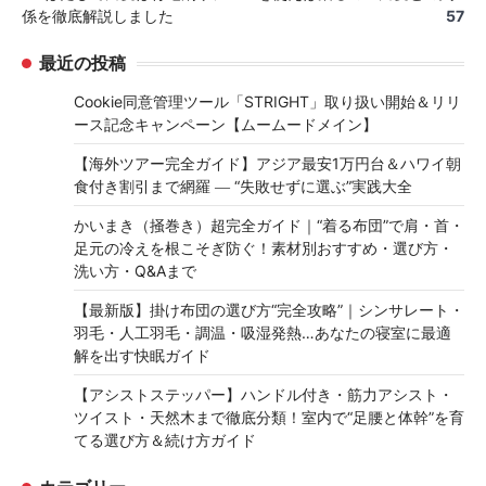
係を徹底解説しました
57
最近の投稿
Cookie同意管理ツール「STRIGHT」取り扱い開始＆リリ
ース記念キャンペーン【ムームードメイン】
【海外ツアー完全ガイド】アジア最安1万円台＆ハワイ朝
食付き割引まで網羅 ― “失敗せずに選ぶ”実践大全
かいまき（掻巻き）超完全ガイド｜“着る布団”で肩・首・
足元の冷えを根こそぎ防ぐ！素材別おすすめ・選び方・
洗い方・Q&Aまで
【最新版】掛け布団の選び方“完全攻略”｜シンサレート・
羽毛・人工羽毛・調温・吸湿発熱…あなたの寝室に最適
解を出す快眠ガイド
【アシストステッパー】ハンドル付き・筋力アシスト・
ツイスト・天然木まで徹底分類！室内で“足腰と体幹”を育
てる選び方＆続け方ガイド