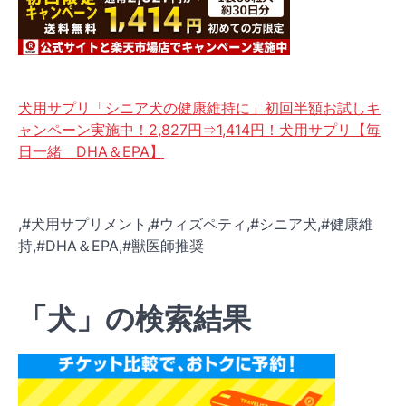
犬用サプリ「シニア犬の健康維持に」初回半額お試しキ
ャンペーン実施中！2,827円⇒1,414円！犬用サプリ【毎
日一緒 DHA＆EPA】
,#犬用サプリメント,#ウィズペティ,#シニア犬,#健康維
持,#DHA＆EPA,#獣医師推奨
「犬」の検索結果