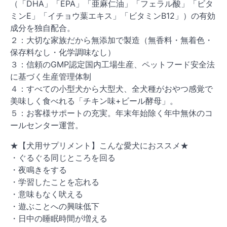
（「DHA」「EPA」「亜麻仁油」「フェラル酸」「ビタ
ミンE」「イチョウ葉エキス」「ビタミンB12」）の有効
成分を独自配合。
２：大切な家族だから無添加で製造（無香料・無着色・
保存料なし・化学調味なし）
３：信頼のGMP認定国内工場生産、ペットフード安全法
に基づく生産管理体制
４：すべての小型犬から大型犬、全犬種がおやつ感覚で
美味しく食べれる「チキン味+ビール酵母」。
５：お客様サポートの充実。年末年始除く年中無休のコ
ールセンター運営。
★【犬用サプリメント】こんな愛犬におススメ★
・ぐるぐる同じところを回る
・夜鳴きをする
・学習したことを忘れる
・意味もなく吠える
・遊ぶことへの興味低下
・日中の睡眠時間が増える