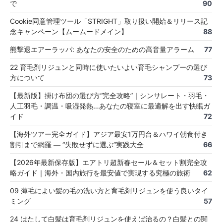
で
90
Cookie同意管理ツール「STRIGHT」取り扱い開始＆リリース記
念キャンペーン【ムームードメイン】
88
熊撃退エアーラッパ: あなたの安全のための高音量アラーム
77
22 育毛剤リジュンと同時に使いたいよい育毛シャンプーの選び
方について
73
【最新版】掛け布団の選び方“完全攻略”｜シンサレート・羽毛・
人工羽毛・調温・吸湿発熱…あなたの寝室に最適解を出す快眠ガ
イド
72
【海外ツアー完全ガイド】アジア最安1万円台＆ハワイ朝食付き
割引まで網羅 ― “失敗せずに選ぶ”実践大全
66
【2026年最新保存版】エアトリ超新春セール＆セット割完全攻
略ガイド｜海外・国内旅行を最安値で実現する究極の旅術
62
09 薄毛によい髪の毛の洗い方と育毛剤リジュンを使う良いタイ
ミング
57
24 はたして白髪は育毛剤リジュンを使えば治るの？白髪との関