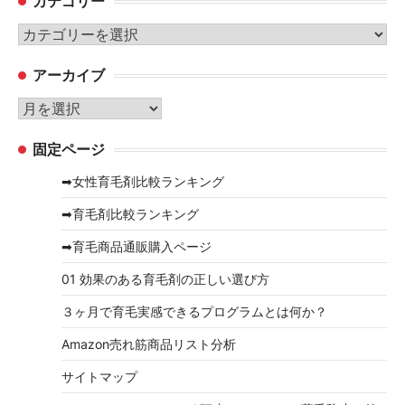
カテゴリー
カ
テ
アーカイブ
ゴ
リ
ア
ー
ー
固定ページ
カ
イ
➡女性育毛剤比較ランキング
ブ
➡育毛剤比較ランキング
➡育毛商品通販購入ページ
01 効果のある育毛剤の正しい選び方
３ヶ月で育毛実感できるプログラムとは何か？
Amazon売れ筋商品リスト分析
サイトマップ