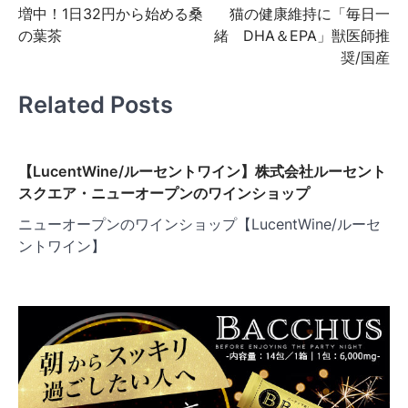
ナ
増中！1日32円から始める桑
猫の健康維持に「毎日一
ビ
の葉茶
緒 DHA＆EPA」獣医師推
奨/国産
ゲ
ー
Related Posts
シ
ョ
【LucentWine/ルーセントワイン】株式会社ルーセント
ン
スクエア・ニューオープンのワインショップ
ニューオープンのワインショップ【LucentWine/ルーセ
ントワイン】