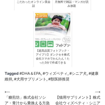
こだわったオンライン英会
月無料で雑誌・マンガが読
話
み放題
【超高品質フォトブック・
アイプリ】ダンクセキ株式
会社スマホでかんたん！た
った3分で作成できる
Tagged
#DHA＆EPA
,
#ウィズペティ
,
#シニア犬
,
#健康
維持
,
#犬用サプリメント
,
#獣医師推奨
投
⟵
⟶
「糖煎坊」株式会社ソシ
【猫用サプリメント】株式
稿
ア・青汁から乗換える方急
会社ウィズペティ・シニア