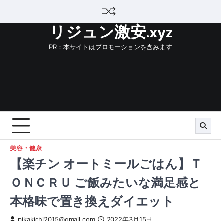
Skip
to
リジュン激安.xyz
content
PR：本サイトはプロモーションを含みます
美容・健康
【楽チン オートミールごはん】Ｔ
ＯＮＣＲＵ ご飯みたいな満足感と
本格味で置き換えダイエット
pikakichi2015@gmail.com
2022年3月15日