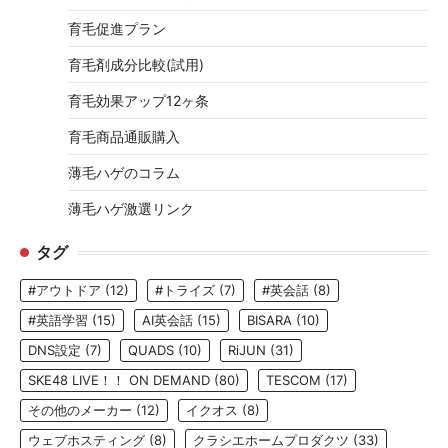
育毛促進プラン
育毛剤成分比較(試用)
育毛効果アップ12ヶ条
育毛商品通販購入
薄毛ハゲのコラム
薄毛ハゲ激選リンク
タグ
#アウトドア
(12)
#トライズ
(7)
#英会話
(8)
#英語学習
(15)
AI英会話
(15)
BISARA
(10)
DNS設定
(7)
QUADS
(10)
RiJUN
(31)
SKE48 LIVE！！ ON DEMAND
(80)
TESCOM
(17)
その他のメーカー
(12)
イクオス
(8)
ウェブホスティング
(8)
クラシエホームプロダクツ
(33)