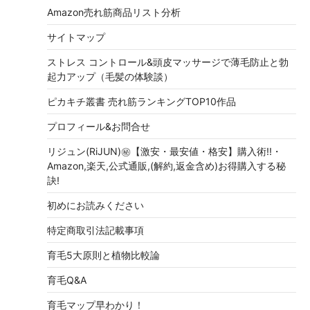
Amazon売れ筋商品リスト分析
サイトマップ
ストレス コントロール&頭皮マッサージで薄毛防止と勃
起力アップ（毛髪の体験談）
ピカキチ叢書 売れ筋ランキングTOP10作品
プロフィール&お問合せ
リジュン(RiJUN)㊙【激安・最安値・格安】購入術!!・
Amazon,楽天,公式通販,(解約,返金含め)お得購入する秘
訣!
初めにお読みください
特定商取引法記載事項
育毛5大原則と植物比較論
育毛Q&A
育毛マップ早わかり！