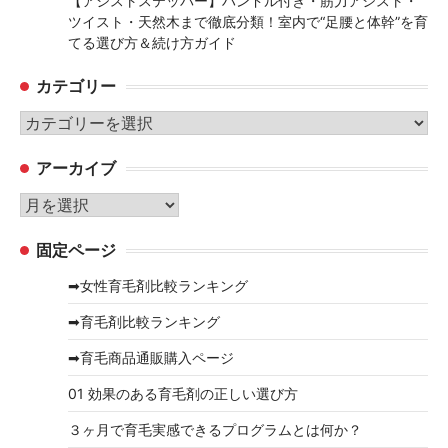
【アシストステッパー】ハンドル付き・筋力アシスト・
ツイスト・天然木まで徹底分類！室内で“足腰と体幹”を育
てる選び方＆続け方ガイド
カテゴリー
カ
テ
アーカイブ
ゴ
リ
ア
ー
ー
固定ページ
カ
イ
➡女性育毛剤比較ランキング
ブ
➡育毛剤比較ランキング
➡育毛商品通販購入ページ
01 効果のある育毛剤の正しい選び方
３ヶ月で育毛実感できるプログラムとは何か？