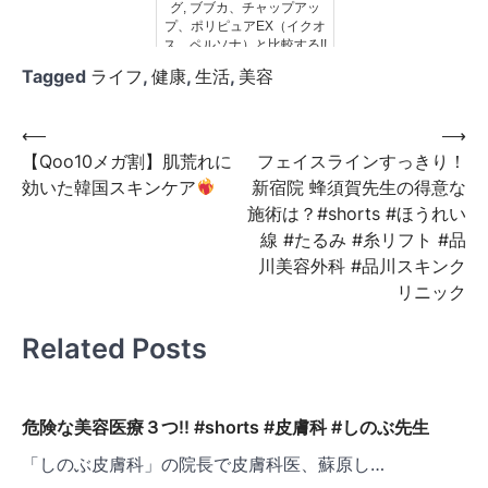
グ, ブブカ、チャップアッ
プ、ポリピュアEX（イクオ
ス、ペルソナ）と比較する!!
Tagged
ライフ
,
健康
,
生活
,
美容
投
⟵
⟶
【Qoo10メガ割】肌荒れに
フェイスラインすっきり！
稿
効いた韓国スキンケア
新宿院 蜂須賀先生の得意な
ナ
施術は？#shorts #ほうれい
ビ
線 #たるみ #糸リフト #品
川美容外科 #品川スキンク
ゲ
リニック
ー
シ
Related Posts
ョ
ン
危険な美容医療３つ!! #shorts #皮膚科 #しのぶ先生
「しのぶ皮膚科」の院長で皮膚科医、蘇原し…