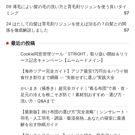
09 薄毛によい髪の毛の洗い方と育毛剤リジュンを使う良いタイ
ミング
57
24 はたして白髪は育毛剤リジュンを使えば治るの？白髪との関
係を徹底解説しました
57
最近の投稿
Cookie同意管理ツール「STRIGHT」取り扱い開始＆リリ
ース記念キャンペーン【ムームードメイン】
【海外ツアー完全ガイド】アジア最安1万円台＆ハワイ朝
食付き割引まで網羅 ― “失敗せずに選ぶ”実践大全
かいまき（掻巻き）超完全ガイド｜“着る布団”で肩・首・
足元の冷えを根こそぎ防ぐ！素材別おすすめ・選び方・
洗い方・Q&Aまで
【最新版】掛け布団の選び方“完全攻略”｜シンサレート・
羽毛・人工羽毛・調温・吸湿発熱…あなたの寝室に最適
解を出す快眠ガイド