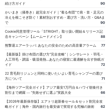
続け方ガイド
90
かいまき（掻巻き）超完全ガイド｜“着る布団”で肩・首・足元の
冷えを根こそぎ防ぐ！素材別おすすめ・選び方・洗い方・Q&Aま
で
90
Cookie同意管理ツール「STRIGHT」取り扱い開始＆リリース記
念キャンペーン【ムームードメイン】
88
熊撃退エアーラッパ: あなたの安全のための高音量アラーム
77
【最新版】掛け布団の選び方“完全攻略”｜シンサレート・羽毛・
人工羽毛・調温・吸湿発熱…あなたの寝室に最適解を出す快眠ガ
イド
72
22 育毛剤リジュンと同時に使いたいよい育毛シャンプーの選び
方について
71
【海外ツアー完全ガイド】アジア最安1万円台＆ハワイ朝食付き
割引まで網羅 ― “失敗せずに選ぶ”実践大全
66
【2026年最新保存版】エアトリ超新春セール＆セット割完全攻
略ガイド｜海外・国内旅行を最安値で実現する究極の旅術
62