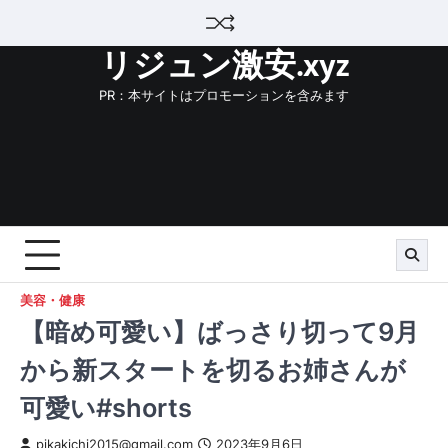
Skip
to
リジュン激安.xyz
content
PR：本サイトはプロモーションを含みます
美容・健康
【暗め可愛い】ばっさり切って9月
から新スタートを切るお姉さんが
可愛い#shorts
pikakichi2015@gmail.com
2023年9月6日