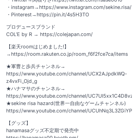
・instagram→https://www.instagram.com/sekine.risa/
・Pinterest→https://pin.it/4s5H3TO
プロデュースブランド
COL’E by R → https://colejapan.com/
【楽天roomはじめました!】
→https://room.rakuten.co.jp/room_f6f2fce7ca/items
★軍曹と歩兵チャンネル→
https://www.youtube.com/channel/UCX2AJpdkWQ-
z4vxFi_Ojd_g
★ハナマサのチャンネル→
https://www.youtube.com/channel/UC7UI5xx1C4D8vz
★sekine risa hazard(世界一自由なゲームチャンネル)
https://www.youtube.com/channel/UCUhNq3L3ZGiYPG
【グッズ】
hanamasaグッズ不定期で発売中
https://hanamasa00.booth.pm/