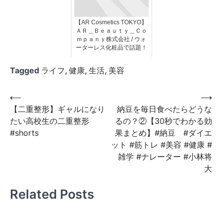
【AR Cosmetics TOKYO】
ＡＲ＿Ｂｅａｕｔｙ＿Ｃｏ
ｍｐａｎｙ株式会社 / ウォ
ーターレス化粧品で話題！
Tagged
ライフ
,
健康
,
生活
,
美容
投
⟵
⟶
【二重整形】ギャルになり
納豆を毎日食べたらどうな
稿
たい高校生の二重整形
るの？②【30秒でわかる効
ナ
#shorts
果まとめ】#納豆 #ダイエ
ビ
ット #筋トレ #美容 #健康 #
雑学 #ナレーター #小林将
ゲ
大
ー
シ
Related Posts
ョ
ン