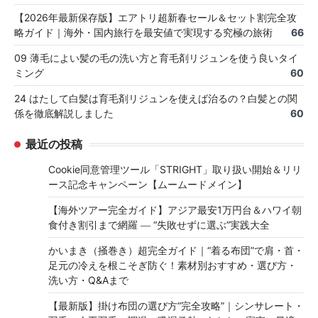
【2026年最新保存版】エアトリ超新春セール＆セット割完全攻
略ガイド｜海外・国内旅行を最安値で実現する究極の旅術
66
09 薄毛によい髪の毛の洗い方と育毛剤リジュンを使う良いタイ
ミング
60
24 はたして白髪は育毛剤リジュンを使えば治るの？白髪との関
係を徹底解説しました
60
最近の投稿
Cookie同意管理ツール「STRIGHT」取り扱い開始＆リリ
ース記念キャンペーン【ムームードメイン】
【海外ツアー完全ガイド】アジア最安1万円台＆ハワイ朝
食付き割引まで網羅 ― “失敗せずに選ぶ”実践大全
かいまき（掻巻き）超完全ガイド｜“着る布団”で肩・首・
足元の冷えを根こそぎ防ぐ！素材別おすすめ・選び方・
洗い方・Q&Aまで
【最新版】掛け布団の選び方“完全攻略”｜シンサレート・