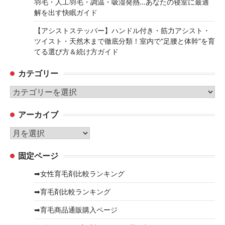
羽毛・人工羽毛・調温・吸湿発熱…あなたの寝室に最適
解を出す快眠ガイド
【アシストステッパー】ハンドル付き・筋力アシスト・
ツイスト・天然木まで徹底分類！室内で“足腰と体幹”を育
てる選び方＆続け方ガイド
カテゴリー
カ
テ
アーカイブ
ゴ
リ
ア
ー
ー
固定ページ
カ
イ
➡女性育毛剤比較ランキング
ブ
➡育毛剤比較ランキング
➡育毛商品通販購入ページ