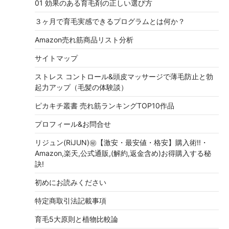
01 効果のある育毛剤の正しい選び方
３ヶ月で育毛実感できるプログラムとは何か？
Amazon売れ筋商品リスト分析
サイトマップ
ストレス コントロール&頭皮マッサージで薄毛防止と勃
起力アップ（毛髪の体験談）
ピカキチ叢書 売れ筋ランキングTOP10作品
プロフィール&お問合せ
リジュン(RiJUN)㊙【激安・最安値・格安】購入術!!・
Amazon,楽天,公式通販,(解約,返金含め)お得購入する秘
訣!
初めにお読みください
特定商取引法記載事項
育毛5大原則と植物比較論