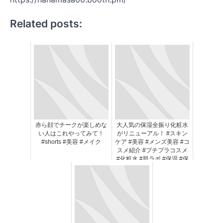
Related posts:
赤ら顔でチークが楽しめな
大人気の保湿全振り化粧水
い人はこれやってみて！
がリニューアル！ #スキン
#shorts #美容 #メイク
ケア #美容 #メンズ美容 #コ
スメ紹介 #プチプラコスメ
#化粧水 #肌ラボ #保湿 #保
湿ケア