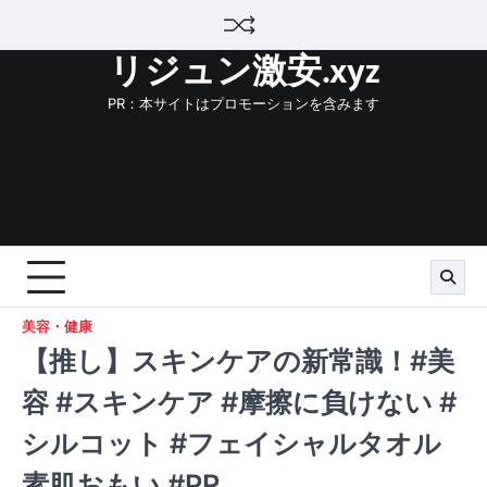
Skip
to
リジュン激安.xyz
content
PR：本サイトはプロモーションを含みます
美容・健康
【推し】スキンケアの新常識！#美
容 #スキンケア #摩擦に負けない #
シルコット #フェイシャルタオル
素肌おもい #PR