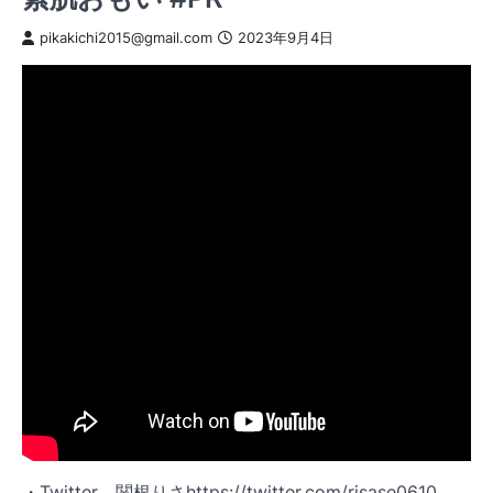
pikakichi2015@gmail.com
2023年9月4日
・Twitter→関根りさhttps://twitter.com/risase0610