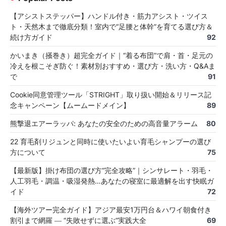
【アシストステッパー】ハンドル付き・筋力アシスト・ツイス
ト・天然木まで徹底分類！室内で“足腰と体幹”を育てる選び方＆
続け方ガイド
92
かいまき（掻巻き）超完全ガイド｜“着る布団”で肩・首・足元の
冷えを根こそぎ防ぐ！素材別おすすめ・選び方・洗い方・Q&Aま
で
91
Cookie同意管理ツール「STRIGHT」取り扱い開始＆リリース記
念キャンペーン【ムームードメイン】
89
熊撃退エアーラッパ: あなたの安全のための高音量アラーム
80
22 育毛剤リジュンと同時に使いたいよい育毛シャンプーの選び
方について
75
【最新版】掛け布団の選び方“完全攻略”｜シンサレート・羽毛・
人工羽毛・調温・吸湿発熱…あなたの寝室に最適解を出す快眠ガ
イド
72
【海外ツアー完全ガイド】アジア最安1万円台＆ハワイ朝食付き
割引まで網羅 ― “失敗せずに選ぶ”実践大全
69