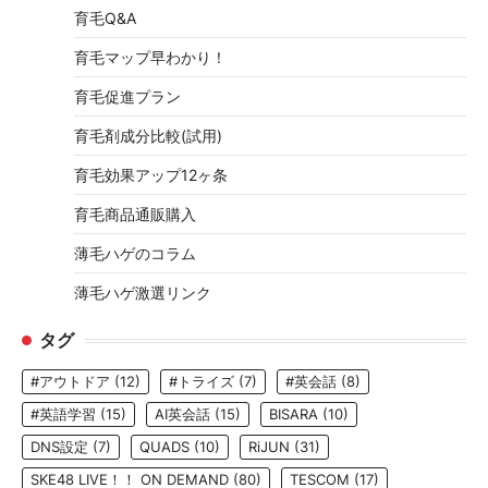
育毛Q&A
育毛マップ早わかり！
育毛促進プラン
育毛剤成分比較(試用)
育毛効果アップ12ヶ条
育毛商品通販購入
薄毛ハゲのコラム
薄毛ハゲ激選リンク
タグ
#アウトドア
(12)
#トライズ
(7)
#英会話
(8)
#英語学習
(15)
AI英会話
(15)
BISARA
(10)
DNS設定
(7)
QUADS
(10)
RiJUN
(31)
SKE48 LIVE！！ ON DEMAND
(80)
TESCOM
(17)