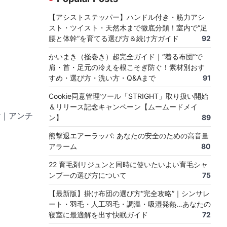
【アシストステッパー】ハンドル付き・筋力アシ
スト・ツイスト・天然木まで徹底分類！室内で“足
腰と体幹”を育てる選び方＆続け方ガイド
92
かいまき（掻巻き）超完全ガイド｜“着る布団”で
肩・首・足元の冷えを根こそぎ防ぐ！素材別おす
すめ・選び方・洗い方・Q&Aまで
91
Cookie同意管理ツール「STRIGHT」取り扱い開始
＆リリース記念キャンペーン【ムームードメイ
r｜アンチ
ン】
89
熊撃退エアーラッパ: あなたの安全のための高音量
アラーム
80
22 育毛剤リジュンと同時に使いたいよい育毛シャ
ンプーの選び方について
75
【最新版】掛け布団の選び方“完全攻略”｜シンサレ
ート・羽毛・人工羽毛・調温・吸湿発熱…あなたの
寝室に最適解を出す快眠ガイド
72