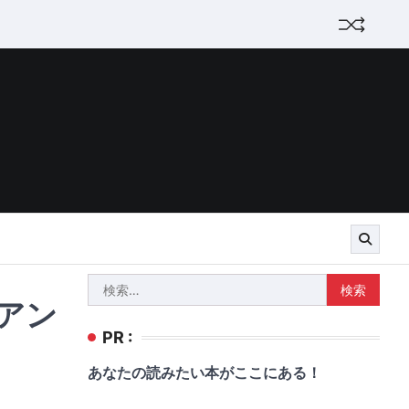
検
アン
索:
PR :
あなたの読みたい本がここにある！