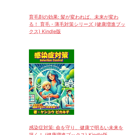
育毛剤の効果: 髪が変われば、未来が変わ
る！ 育毛・薄毛対策シリーズ (健康増進ブッ
クス) Kindle版
感染症対策: 命を守り、健康で明るい未来を
築く！ (健康増進ブックス) Kindle版