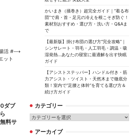
かいまき（掻巻き）超完全ガイド｜“着る布
団”で肩・首・足元の冷えを根こそぎ防ぐ！
素材別おすすめ・選び方・洗い方・Q&Aま
で
【最新版】掛け布団の選び方“完全攻略”｜
シンサレート・羽毛・人工羽毛・調温・吸
腸活 #
⟶
湿発熱…あなたの寝室に最適解を出す快眠
イエット
ガイド
【アシストステッパー】ハンドル付き・筋
力アシスト・ツイスト・天然木まで徹底分
類！室内で“足腰と体幹”を育てる選び方＆
続け方ガイド
00ダブ
カテゴリー
から
カ
_無料サ
テ
アーカイブ
ゴ