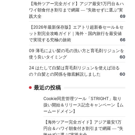
【海外ツアー完全ガイド】アジア最安1万円台＆ハ
ワイ朝食付き割引まで網羅 ― “失敗せずに選ぶ”実
践大全
69
【2026年最新保存版】エアトリ超新春セール＆セ
ット割完全攻略ガイド｜海外・国内旅行を最安値
で実現する究極の旅術
66
09 薄毛によい髪の毛の洗い方と育毛剤リジュンを
使う良いタイミング
60
24 はたして白髪は育毛剤リジュンを使えば治る
の？白髪との関係を徹底解説しました
60
最近の投稿
Cookie同意管理ツール「STRIGHT」取り
扱い開始＆リリース記念キャンペーン【ム
ームードメイン】
【海外ツアー完全ガイド】アジア最安1万
円台＆ハワイ朝食付き割引まで網羅 ― “失
敗せずに選ぶ”実践大全