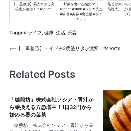
【二重整形】美人すぎる高
野菜を食べる編集マン
足首が太いの
校生が整形！？#shorts
#shorts #short #シンヤ先生
能性大。（矯
#腸活 #美容 #食生活 #ダイ
ズ
エット
Tagged
ライフ
,
健康
,
生活
,
美容
投
⟵
【二重整形】アイプチ3度塗り瞼が激変！#shorts
稿
ナ
Related Posts
ビ
ゲ
ー
「糖煎坊」株式会社ソシア・青汁か
シ
ら乗換える方急増中！1日32円から
ョ
始める桑の葉茶
ン
「糖煎坊」株式会社ソシア・青汁から乗