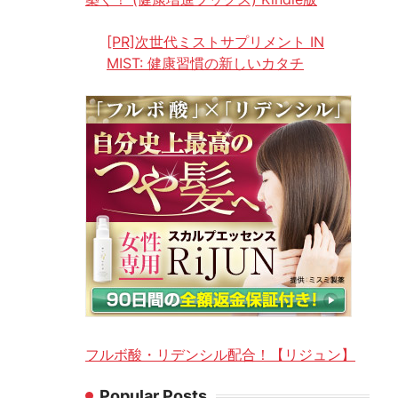
[PR]次世代ミストサプリメント IN
MIST: 健康習慣の新しいカタチ
フルボ酸・リデンシル配合！【リジュン】
Popular Posts