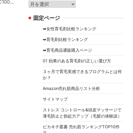
リ
100…
ア
ー
ー
固定ページ
カ
イ
➡女性育毛剤比較ランキング
ブ
➡育毛剤比較ランキング
➡育毛商品通販購入ページ
01 効果のある育毛剤の正しい選び方
３ヶ月で育毛実感できるプログラムとは何
か？
Amazon売れ筋商品リスト分析
サイトマップ
ストレス コントロール&頭皮マッサージで
薄毛防止と勃起力アップ（毛髪の体験談）
ピカキチ叢書 売れ筋ランキングTOP10作
品