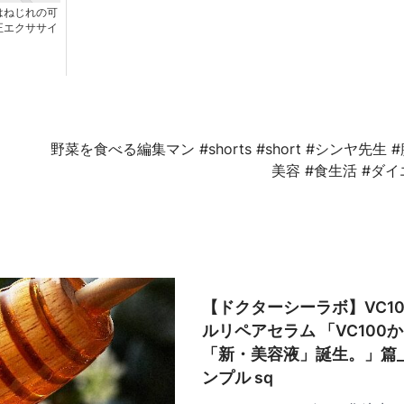
はねじれの可
正エクササイ
）
野菜を食べる編集マン #shorts #short #シンヤ先生 #
美容 #食生活 #ダ
【ドクターシーラボ】VC1
ルリペアセラム 「VC100
「新・美容液」誕生。」篇
ンプル sq