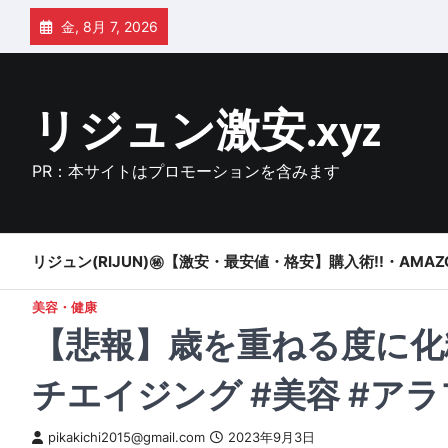
Skip
金, 8月 7, 2026
to
content
リジュン激安.xyz
PR：本サイトはプロモーションを含みます
リジュン(RIJUN)㊙【激安・最安値・格安】購入術!!・AMAZ
美容・健康
【悲報】歳を重ねる度に化粧
チエイジング #美容 #ア
pikakichi2015@gmail.com
2023年9月3日