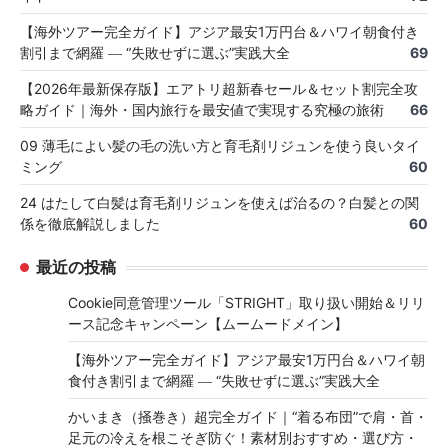
【海外ツアー完全ガイド】アジア最安1万円台＆ハワイ朝食付き
割引まで網羅 ― “失敗せずに選ぶ”実践大全
69
【2026年最新保存版】エアトリ超新春セール＆セット割完全攻
略ガイド｜海外・国内旅行を最安値で実現する究極の旅術
66
09 薄毛によい髪の毛の洗い方と育毛剤リジュンを使う良いタイ
ミング
60
24 はたして白髪は育毛剤リジュンを使えば治るの？白髪との関
係を徹底解説しました
60
最近の投稿
Cookie同意管理ツール「STRIGHT」取り扱い開始＆リリ
ース記念キャンペーン【ムームードメイン】
【海外ツアー完全ガイド】アジア最安1万円台＆ハワイ朝
食付き割引まで網羅 ― “失敗せずに選ぶ”実践大全
かいまき（掻巻き）超完全ガイド｜“着る布団”で肩・首・
足元の冷えを根こそぎ防ぐ！素材別おすすめ・選び方・