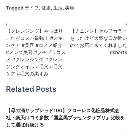
Tagged
ライフ
,
健康
,
生活
,
美容
投
⟵
⟶
【クレンジング】やっぱり
【チェンジ】セルフカラー
稿
これがコスパ最強！ #スキ
をしたけど大事な日が近い
ナ
ンケア #美容 #コスメ紹介
のでお店に来てくれました
ビ
#メンズ美容 #プチプラコス
#shorts
メ #クレンジング #クレン
ゲ
ジングオイル #毛穴 #毛穴
ー
ケア #毛穴の黒ずみ
シ
Related Posts
ョ
ン
【母の滴サラブレッド100】フローレス化粧品株式会
社・楽天口コミ多数『国産馬プラセンタサプリ』比較を
して選ばれ続ける