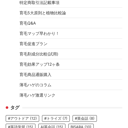
特定商取引法記載事項
育毛5大原則と植物比較論
育毛Q&A
育毛マップ早わかり！
育毛促進プラン
育毛剤成分比較(試用)
育毛効果アップ12ヶ条
育毛商品通販購入
薄毛ハゲのコラム
薄毛ハゲ激選リンク
タグ
#アウトドア
(12)
#トライズ
(7)
#英会話
(8)
#英語学習
(15)
AI英会話
(15)
BISARA
(10)