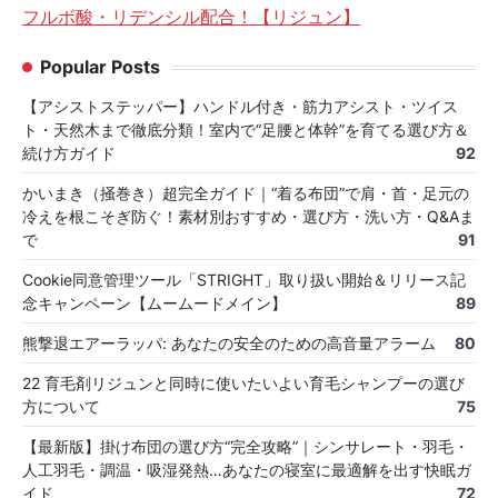
フルボ酸・リデンシル配合！【リジュン】
Popular Posts
【アシストステッパー】ハンドル付き・筋力アシスト・ツイス
ト・天然木まで徹底分類！室内で“足腰と体幹”を育てる選び方＆
続け方ガイド
92
かいまき（掻巻き）超完全ガイド｜“着る布団”で肩・首・足元の
冷えを根こそぎ防ぐ！素材別おすすめ・選び方・洗い方・Q&Aま
で
91
Cookie同意管理ツール「STRIGHT」取り扱い開始＆リリース記
念キャンペーン【ムームードメイン】
89
熊撃退エアーラッパ: あなたの安全のための高音量アラーム
80
22 育毛剤リジュンと同時に使いたいよい育毛シャンプーの選び
方について
75
【最新版】掛け布団の選び方“完全攻略”｜シンサレート・羽毛・
人工羽毛・調温・吸湿発熱…あなたの寝室に最適解を出す快眠ガ
イド
72