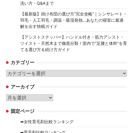
洗い方・Q&Aまで
【最新版】掛け布団の選び方“完全攻略”｜シンサレート・
羽毛・人工羽毛・調温・吸湿発熱…あなたの寝室に最適
解を出す快眠ガイド
【アシストステッパー】ハンドル付き・筋力アシスト・
ツイスト・天然木まで徹底分類！室内で“足腰と体幹”を育
てる選び方＆続け方ガイド
カテゴリー
カ
テ
アーカイブ
ゴ
リ
ア
ー
ー
固定ページ
カ
イ
➡女性育毛剤比較ランキング
ブ
➡育毛剤比較ランキング