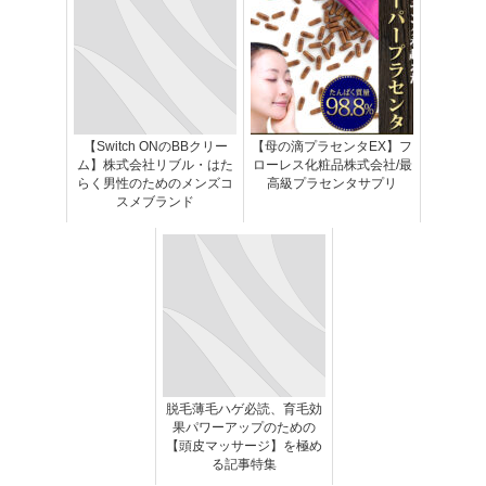
【Switch ONのBBクリー
【母の滴プラセンタEX】フ
ム】株式会社リブル・はた
ローレス化粧品株式会社/最
らく男性のためのメンズコ
高級プラセンタサプリ
スメブランド
脱毛薄毛ハゲ必読、育毛効
果パワーアップのための
【頭皮マッサージ】を極め
る記事特集