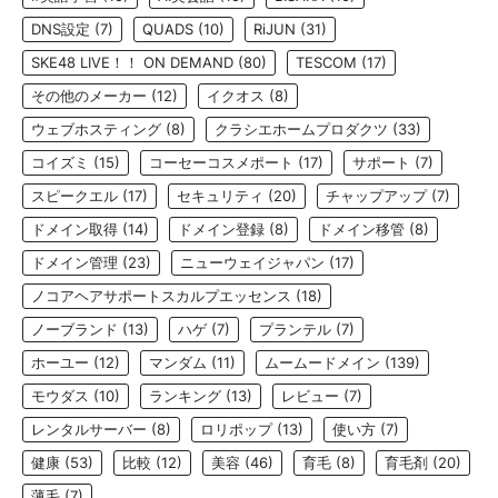
DNS設定
(7)
QUADS
(10)
RiJUN
(31)
SKE48 LIVE！！ ON DEMAND
(80)
TESCOM
(17)
その他のメーカー
(12)
イクオス
(8)
ウェブホスティング
(8)
クラシエホームプロダクツ
(33)
コイズミ
(15)
コーセーコスメポート
(17)
サポート
(7)
スピークエル
(17)
セキュリティ
(20)
チャップアップ
(7)
ドメイン取得
(14)
ドメイン登録
(8)
ドメイン移管
(8)
ドメイン管理
(23)
ニューウェイジャパン
(17)
ノコアヘアサポートスカルプエッセンス
(18)
ノーブランド
(13)
ハゲ
(7)
プランテル
(7)
ホーユー
(12)
マンダム
(11)
ムームードメイン
(139)
モウダス
(10)
ランキング
(13)
レビュー
(7)
レンタルサーバー
(8)
ロリポップ
(13)
使い方
(7)
健康
(53)
比較
(12)
美容
(46)
育毛
(8)
育毛剤
(20)
薄毛
(7)