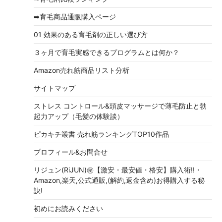
➡育毛商品通販購入ページ
01 効果のある育毛剤の正しい選び方
３ヶ月で育毛実感できるプログラムとは何か？
Amazon売れ筋商品リスト分析
サイトマップ
ストレス コントロール&頭皮マッサージで薄毛防止と勃
起力アップ（毛髪の体験談）
ピカキチ叢書 売れ筋ランキングTOP10作品
プロフィール&お問合せ
リジュン(RiJUN)㊙【激安・最安値・格安】購入術!!・
Amazon,楽天,公式通販,(解約,返金含め)お得購入する秘
訣!
初めにお読みください