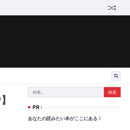
検
P】
索:
PR :
あなたの読みたい本がここにある！