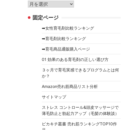
リ
ア
ー
ー
固定ページ
カ
イ
➡女性育毛剤比較ランキング
ブ
➡育毛剤比較ランキング
➡育毛商品通販購入ページ
01 効果のある育毛剤の正しい選び方
３ヶ月で育毛実感できるプログラムとは何
か？
Amazon売れ筋商品リスト分析
サイトマップ
ストレス コントロール&頭皮マッサージで
薄毛防止と勃起力アップ（毛髪の体験談）
ピカキチ叢書 売れ筋ランキングTOP10作
品