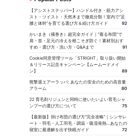
【アシストステッパー】ハンドル付き・筋力アシ
スト・ツイスト・天然木まで徹底分類！室内で“足
腰と体幹”を育てる選び方＆続け方ガイド
92
かいまき（掻巻き）超完全ガイド｜“着る布団”で
肩・首・足元の冷えを根こそぎ防ぐ！素材別おす
すめ・選び方・洗い方・Q&Aまで
91
Cookie同意管理ツール「STRIGHT」取り扱い開始
＆リリース記念キャンペーン【ムームードメイ
ン】
89
熊撃退エアーラッパ: あなたの安全のための高音量
アラーム
80
22 育毛剤リジュンと同時に使いたいよい育毛シャ
ンプーの選び方について
75
【最新版】掛け布団の選び方“完全攻略”｜シンサレ
ート・羽毛・人工羽毛・調温・吸湿発熱…あなたの
寝室に最適解を出す快眠ガイド
72