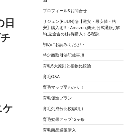
プロフィール&お問合せ
の日
リジュン(RiJUN)㊙【激安・最安値・格
安】購入術!!・Amazon,楽天,公式通販,(解
約,返金含め)お得購入する秘訣!
プチ
初めにお読みください
特定商取引法記載事項
育毛5大原則と植物比較論
育毛Q&A
育毛マップ早わかり！
育毛促進プラン
ニケ
育毛剤成分比較(試用)
育毛効果アップ12ヶ条
育毛商品通販購入