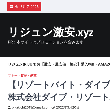
Skip
金, 8月 7, 2026
to
content
リジュン激安.xyz
PR：本サイトはプロモーションを含みます
リジュン(RIJUN)㊙【激安・最安値・格安】購入術!!・AMAZ
マネー・資産・副業
【リゾートバイト・ダイブ】
株式会社ダイブ・リゾート
pikakichi2015@gmail.com
2022年3月20日