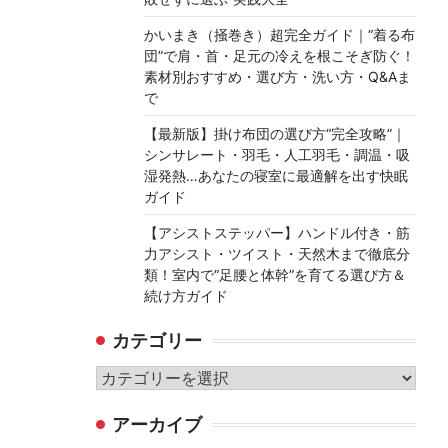
かいまき（掻巻き）超完全ガイド｜“着る布
団”で肩・首・足元の冷えを根こそぎ防ぐ！
素材別おすすめ・選び方・洗い方・Q&Aま
で
【最新版】掛け布団の選び方“完全攻略”｜
シンサレート・羽毛・人工羽毛・調温・吸
湿発熱…あなたの寝室に最適解を出す快眠
ガイド
【アシストステッパー】ハンドル付き・筋
力アシスト・ツイスト・天然木まで徹底分
類！室内で“足腰と体幹”を育てる選び方＆
続け方ガイド
カテゴリー
カ
テ
アーカイブ
ゴ