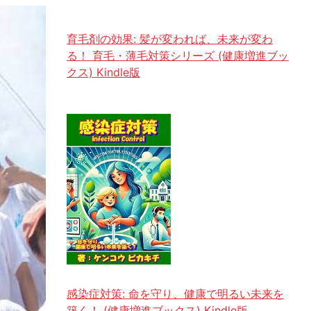
育毛剤の効果: 髪が変われば、未来が変わ
る！ 育毛・薄毛対策シリーズ (健康増進ブッ
クス) Kindle版
感染症対策: 命を守り、健康で明るい未来を
築く！ (健康増進ブックス) Kindle版