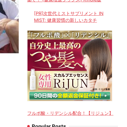
[PR]次世代ミストサプリメント IN
MIST: 健康習慣の新しいカタチ
フルボ酸・リデンシル配合！【リジュン】
Popular Posts