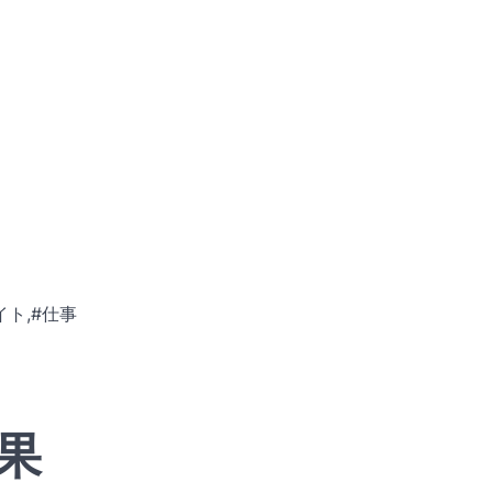
イト,#仕事
果