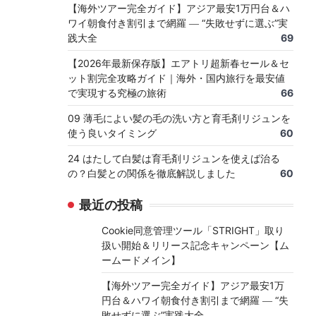
【海外ツアー完全ガイド】アジア最安1万円台＆ハ
ワイ朝食付き割引まで網羅 ― “失敗せずに選ぶ”実
践大全
69
【2026年最新保存版】エアトリ超新春セール＆セ
ット割完全攻略ガイド｜海外・国内旅行を最安値
で実現する究極の旅術
66
09 薄毛によい髪の毛の洗い方と育毛剤リジュンを
使う良いタイミング
60
24 はたして白髪は育毛剤リジュンを使えば治る
の？白髪との関係を徹底解説しました
60
最近の投稿
Cookie同意管理ツール「STRIGHT」取り
扱い開始＆リリース記念キャンペーン【ム
ームードメイン】
【海外ツアー完全ガイド】アジア最安1万
円台＆ハワイ朝食付き割引まで網羅 ― “失
敗せずに選ぶ”実践大全