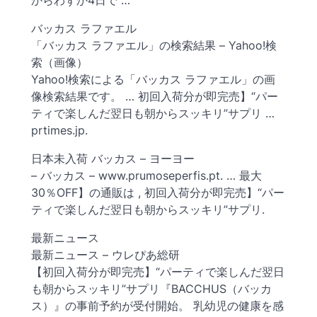
からわずか4日で …
バッカス ラファエル
「バッカス ラファエル」の検索結果 – Yahoo!検
索（画像）
Yahoo!検索による「バッカス ラファエル」の画
像検索結果です。 … 初回入荷分が即完売】“パー
ティで楽しんだ翌日も朝からスッキリ”サプリ …
prtimes.jp.
日本未入荷 バッカス – ヨーヨー
– バッカス – www.prumoseperfis.pt. … 最大
30％OFF】の通販は , 初回入荷分が即完売】“パー
ティで楽しんだ翌日も朝からスッキリ”サプリ.
最新ニュース
最新ニュース – ウレぴあ総研
【初回入荷分が即完売】“パーティで楽しんだ翌日
も朝からスッキリ”サプリ『BACCHUS（バッカ
ス）』の事前予約が受付開始。 乳幼児の健康を感