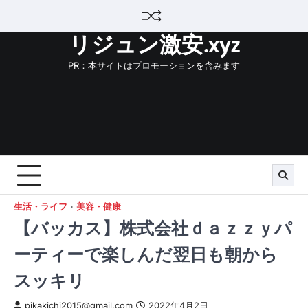
Skip
to
リジュン激安.xyz
content
PR：本サイトはプロモーションを含みます
生活・ライフ
美容・健康
【バッカス】株式会社ｄａｚｚｙパ
ーティーで楽しんだ翌日も朝から
スッキリ
pikakichi2015@gmail.com
2022年4月2日