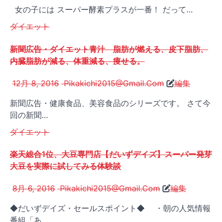
女の子には スーパー酵素プラスが一番！ だって…
ダイエット
新聞広告・ダイエット青汁 脂肪が燃える、皮下脂肪、
内臓脂肪が減る、体重減る、痩せる。
12月 8, 2016
Pikakichi2015@Gmail.Com
編集
新聞広告・健康食品、美容食品のシリーズです。 さて今
回の新聞…
ダイエット
楽天総合1位、大豆専門店【だいずデイズ】スーパー発芽
大豆を実際に試してみる体験談
8月 6, 2016
Pikakichi2015@Gmail.Com
編集
◆だいずデイズ・セールスポイント◆ ・朝の人気情報
番組「あ…