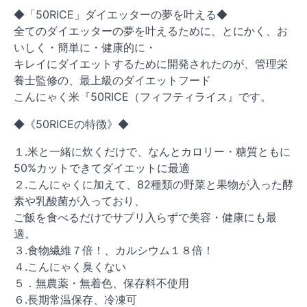
◆「50RICE」ダイエッターの夢を叶える◆
全てのダイエッターの夢を叶えるために、とにかく、お
いしく・簡単に・健康的に・
キレイにダイエットするために開発されたのが、管理栄
養士監修の、最上級のダイエットフード
こんにゃく米『50RICE（フィフティライス』です。
◆《50RICEの特徴》◆
１.米と一緒に炊くだけで、なんとカロリー・糖質ともに
50%カットできてダイエットに最適
２.こんにゃくに加えて、82種類の野菜と果物が入った酵
素や乳酸菌が入っており、
ご飯を食べるだけでサプリ入らずで美容・健康にも最
適。
３.食物繊維７倍！、カルシウム１８倍！
４.こんにゃく臭くない
５．無農薬・無着色、保存料不使用
６.長期常温保存、冷凍可