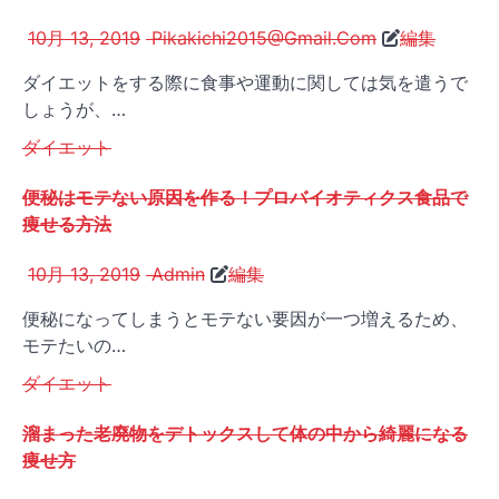
10月 13, 2019
Pikakichi2015@Gmail.Com
編集
ダイエットをする際に食事や運動に関しては気を遣うで
しょうが、…
ダイエット
便秘はモテない原因を作る！プロバイオティクス食品で
痩せる方法
10月 13, 2019
Admin
編集
便秘になってしまうとモテない要因が一つ増えるため、
モテたいの…
ダイエット
溜まった老廃物をデトックスして体の中から綺麗になる
痩せ方