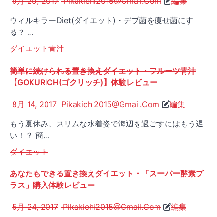
9月 29, 2017
Pikakichi2015@Gmail.Com
編集
ウィルキラーDiet(ダイエット)・デブ菌を痩せ菌にす
る？ …
ダイエット
青汁
簡単に続けられる置き換えダイエット・フルーツ青汁
【GOKURICH(ゴクリッチ)】体験レビュー
8月 14, 2017
Pikakichi2015@Gmail.Com
編集
もう夏休み、スリムな水着姿で海辺を過ごすにはもう遅
い！？ 簡…
ダイエット
あなたもできる置き換えダイエット・「スーパー酵素プ
ラス」購入体験レビュー
5月 24, 2017
Pikakichi2015@Gmail.Com
編集