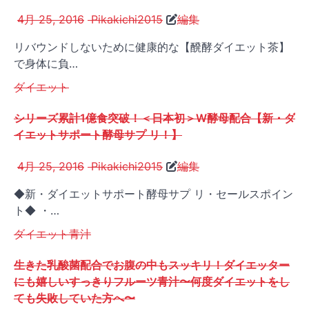
4月 25, 2016
Pikakichi2015
編集
リバウンドしないために健康的な【醗酵ダイエット茶】
で身体に負…
ダイエット
シリーズ累計1億食突破！＜日本初＞W酵母配合【新・ダ
イエットサポート酵母サプ リ！】
4月 25, 2016
Pikakichi2015
編集
◆新・ダイエットサポート酵母サプ リ・セールスポイン
ト◆ ・…
ダイエット
青汁
生きた乳酸菌配合でお腹の中もスッキリ！ダイエッター
にも嬉しいすっきりフルーツ青汁〜何度ダイエットをし
ても失敗していた方へ〜