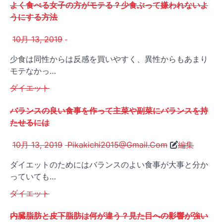
よく食べる女子の方がモテる？少食ぶって嫌われないよ
うにする方法
10月 13, 2019
少食は同性からは反感を買いやすく、異性からもあまり
モテなかっ…
ダイエット
バランスの良い食事を作って主菜や副菜にバランスを持
たせるには
10月 13, 2019
Pikakichi2015@Gmail.Com
編集
ダイエットのためにはバランスのよい食事が大事と分か
っていても…
ダイエット
内臓脂肪と皮下脂肪は何が違う？見た目への影響が強い