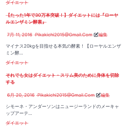
ダイエット
【たった1年で30万本突破！】ダイエットには『ローヤ
ルエンザミン酵素』
7月 11, 2016
Pikakichi2015@Gmail.Com
編集
マイナス20kgを目指せる本気の酵素！【ローヤルエンザ
ミン酵…
ダイエット
それでも女はダイエット・スリム美のために身体を切除
する
6月 20, 2016
Pikakichi2015@Gmail.Com
編集
シモーネ・アンダーソンはニュージーランドのメーキャ
ップアーテ…
ダイエット