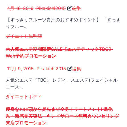
4月 16, 2016
Pikakichi2015
編集
【すっきりフルーツ青汁のおすすめポイント】 「すっき
りフルー…
ダイエット
脱毛
顔
大人気エステ期間限定SALE【エステティックTBC】
Web予約プロモーション
12月 9, 2015
Pikakichi2015
編集
人気のエステ『TBC』 レディースエステ(フェイシャル
コース…
ダイエット
ボディ
痩身なのに頭から足先まで全身トリートメント! 進化
系・新感覚美容法 キレイサローネ無料カウンセリング
来店プロモーション