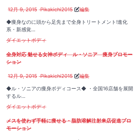
12月 9, 2015
Pikakichi2015
編集
◆痩身なのに頭から足先まで全身トリートメント!進化
系・新感覚…
ダイエット
ボディ
全身対応 魅せる女神ボディ ル・ソニア 痩身プロモー
ション
12月 9, 2015
Pikakichi2015
編集
◆ル・ソニアの痩身ボディコース◆ ・全国16店舗を展開
するル…
ダイエット
ボディ
メスを使わず手軽に痩せる・脂肪溶解注射来店促進プロ
モーション