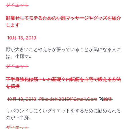
ダイエット
顔痩せしてモテるための小顔マッサージやグッズを紹介
します
10月 13, 2019
顔が大きいことやえらが張っていることが気になる人に
は、小顔マ…
ダイエット
下半身強化は筋トレの基礎？内転筋を自宅で鍛える方法
を伝授
10月 13, 2019
Pikakichi2015@Gmail.Com
編集
リバウンドしにくいダイエットをするために勧められる
のが下半身…
ダイエット