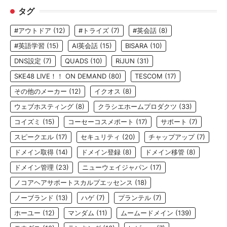
タグ
#アウトドア
(12)
#トライズ
(7)
#英会話
(8)
#英語学習
(15)
AI英会話
(15)
BISARA
(10)
DNS設定
(7)
QUADS
(10)
RiJUN
(31)
SKE48 LIVE！！ ON DEMAND
(80)
TESCOM
(17)
その他のメーカー
(12)
イクオス
(8)
ウェブホスティング
(8)
クラシエホームプロダクツ
(33)
コイズミ
(15)
コーセーコスメポート
(17)
サポート
(7)
スピークエル
(17)
セキュリティ
(20)
チャップアップ
(7)
ドメイン取得
(14)
ドメイン登録
(8)
ドメイン移管
(8)
ドメイン管理
(23)
ニューウェイジャパン
(17)
ノコアヘアサポートスカルプエッセンス
(18)
ノーブランド
(13)
ハゲ
(7)
プランテル
(7)
ホーユー
(12)
マンダム
(11)
ムームードメイン
(139)