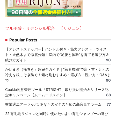
フルボ酸・リデンシル配合！【リジュン】
Popular Posts
【アシストステッパー】ハンドル付き・筋力アシスト・ツイス
ト・天然木まで徹底分類！室内で“足腰と体幹”を育てる選び方＆
続け方ガイド
90
かいまき（掻巻き）超完全ガイド｜“着る布団”で肩・首・足元の
冷えを根こそぎ防ぐ！素材別おすすめ・選び方・洗い方・Q&Aま
で
90
Cookie同意管理ツール「STRIGHT」取り扱い開始＆リリース記
念キャンペーン【ムームードメイン】
88
熊撃退エアーラッパ: あなたの安全のための高音量アラーム
77
22 育毛剤リジュンと同時に使いたいよい育毛シャンプーの選び