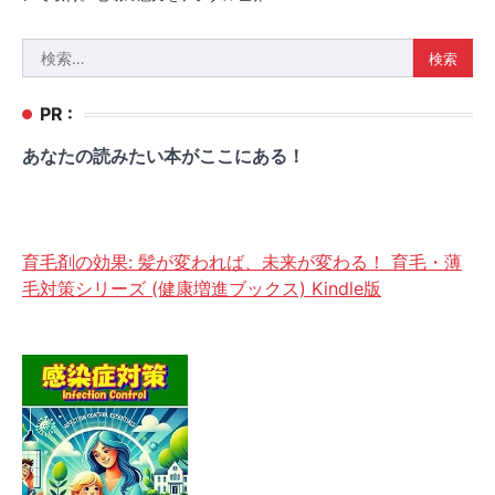
検
索:
PR :
あなたの読みたい本がここにある！
育毛剤の効果: 髪が変われば、未来が変わる！ 育毛・薄
毛対策シリーズ (健康増進ブックス) Kindle版