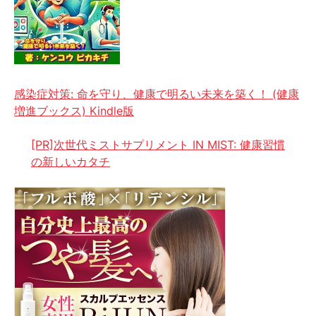
感染症対策: 命を守り、健康で明るい未来を築く！ (健康
増進ブックス) Kindle版
[PR]次世代ミストサプリメント IN MIST: 健康習慣
の新しいカタチ