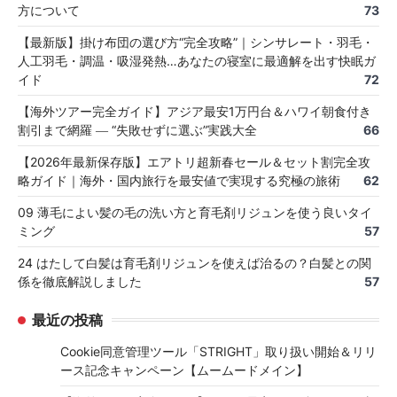
方について
73
【最新版】掛け布団の選び方“完全攻略”｜シンサレート・羽毛・
人工羽毛・調温・吸湿発熱…あなたの寝室に最適解を出す快眠ガ
イド
72
【海外ツアー完全ガイド】アジア最安1万円台＆ハワイ朝食付き
割引まで網羅 ― “失敗せずに選ぶ”実践大全
66
【2026年最新保存版】エアトリ超新春セール＆セット割完全攻
略ガイド｜海外・国内旅行を最安値で実現する究極の旅術
62
09 薄毛によい髪の毛の洗い方と育毛剤リジュンを使う良いタイ
ミング
57
24 はたして白髪は育毛剤リジュンを使えば治るの？白髪との関
係を徹底解説しました
57
最近の投稿
Cookie同意管理ツール「STRIGHT」取り扱い開始＆リリ
ース記念キャンペーン【ムームードメイン】