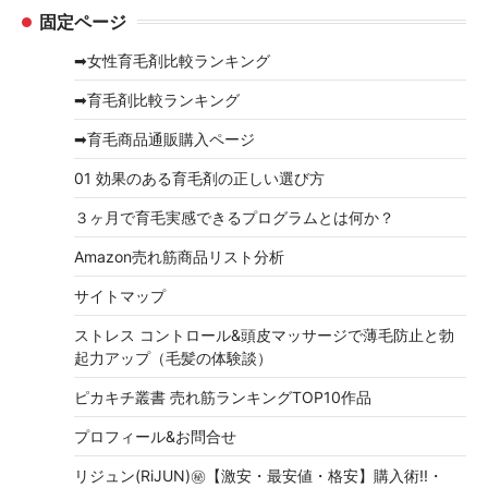
固定ページ
カ
イ
➡女性育毛剤比較ランキング
ブ
➡育毛剤比較ランキング
➡育毛商品通販購入ページ
01 効果のある育毛剤の正しい選び方
３ヶ月で育毛実感できるプログラムとは何か？
Amazon売れ筋商品リスト分析
サイトマップ
ストレス コントロール&頭皮マッサージで薄毛防止と勃
起力アップ（毛髪の体験談）
ピカキチ叢書 売れ筋ランキングTOP10作品
プロフィール&お問合せ
リジュン(RiJUN)㊙【激安・最安値・格安】購入術!!・