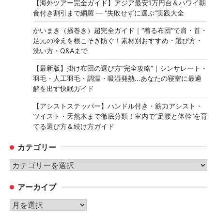
【海外ツアー完全ガイド】アジア最安1万円台＆ハワイ朝
食付き割引まで網羅 ― “失敗せずに選ぶ”実践大全
かいまき（掻巻き）超完全ガイド｜“着る布団”で肩・首・
足元の冷えを根こそぎ防ぐ！素材別おすすめ・選び方・
洗い方・Q&Aまで
【最新版】掛け布団の選び方“完全攻略”｜シンサレート・
羽毛・人工羽毛・調温・吸湿発熱…あなたの寝室に最適
解を出す快眠ガイド
【アシストステッパー】ハンドル付き・筋力アシスト・
ツイスト・天然木まで徹底分類！室内で“足腰と体幹”を育
てる選び方＆続け方ガイド
カテゴリー
カ
テ
アーカイブ
ゴ
リ
ア
ー
ー