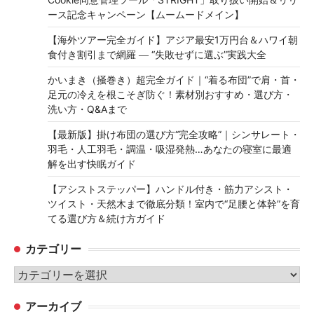
ース記念キャンペーン【ムームードメイン】
【海外ツアー完全ガイド】アジア最安1万円台＆ハワイ朝
食付き割引まで網羅 ― “失敗せずに選ぶ”実践大全
かいまき（掻巻き）超完全ガイド｜“着る布団”で肩・首・
足元の冷えを根こそぎ防ぐ！素材別おすすめ・選び方・
洗い方・Q&Aまで
【最新版】掛け布団の選び方“完全攻略”｜シンサレート・
羽毛・人工羽毛・調温・吸湿発熱…あなたの寝室に最適
解を出す快眠ガイド
【アシストステッパー】ハンドル付き・筋力アシスト・
ツイスト・天然木まで徹底分類！室内で“足腰と体幹”を育
てる選び方＆続け方ガイド
カテゴリー
カ
テ
アーカイブ
ゴ