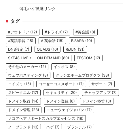
薄毛ハゲ激選リンク
タグ
#アウトドア
(12)
#トライズ
(7)
#英会話
(8)
#英語学習
(15)
AI英会話
(15)
BISARA
(10)
DNS設定
(7)
QUADS
(10)
RiJUN
(31)
SKE48 LIVE！！ ON DEMAND
(80)
TESCOM
(17)
その他のメーカー
(12)
イクオス
(8)
ウェブホスティング
(8)
クラシエホームプロダクツ
(33)
コイズミ
(15)
コーセーコスメポート
(17)
サポート
(7)
スピークエル
(17)
セキュリティ
(20)
チャップアップ
(7)
ドメイン取得
(14)
ドメイン登録
(8)
ドメイン移管
(8)
ドメイン管理
(23)
ニューウェイジャパン
(17)
ノコアヘアサポートスカルプエッセンス
(18)
ノーブランド
(13)
ハゲ
(7)
プランテル
(7)