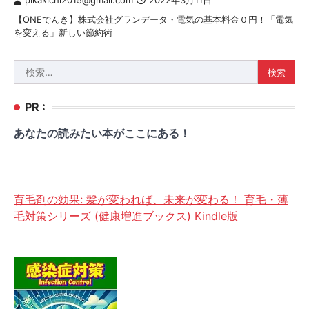
pikakichi2015@gmail.com
2022年3月11日
【ONEでんき】株式会社グランデータ・電気の基本料金０円！「電気
を変える」新しい節約術
検
索:
PR :
あなたの読みたい本がここにある！
育毛剤の効果: 髪が変われば、未来が変わる！ 育毛・薄
毛対策シリーズ (健康増進ブックス) Kindle版