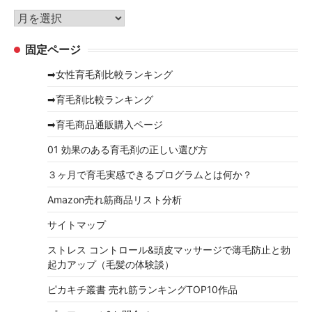
リ
ア
ー
ー
固定ページ
カ
イ
➡女性育毛剤比較ランキング
ブ
➡育毛剤比較ランキング
➡育毛商品通販購入ページ
01 効果のある育毛剤の正しい選び方
３ヶ月で育毛実感できるプログラムとは何か？
Amazon売れ筋商品リスト分析
サイトマップ
ストレス コントロール&頭皮マッサージで薄毛防止と勃
起力アップ（毛髪の体験談）
ピカキチ叢書 売れ筋ランキングTOP10作品