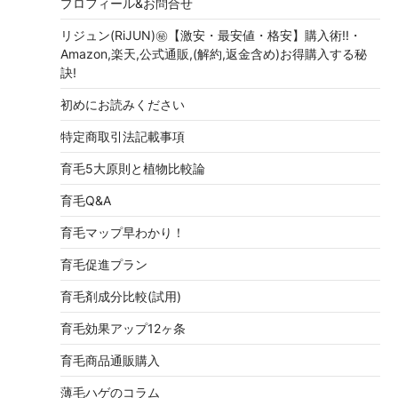
プロフィール&お問合せ
リジュン(RiJUN)㊙【激安・最安値・格安】購入術!!・
Amazon,楽天,公式通販,(解約,返金含め)お得購入する秘
訣!
初めにお読みください
特定商取引法記載事項
育毛5大原則と植物比較論
育毛Q&A
育毛マップ早わかり！
育毛促進プラン
育毛剤成分比較(試用)
育毛効果アップ12ヶ条
育毛商品通販購入
薄毛ハゲのコラム