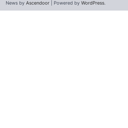
News by
Ascendoor
| Powered by
WordPress
.