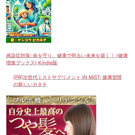
感染症対策: 命を守り、健康で明るい未来を築く！ (健康
増進ブックス) Kindle版
[PR]次世代ミストサプリメント IN MIST: 健康習慣
の新しいカタチ