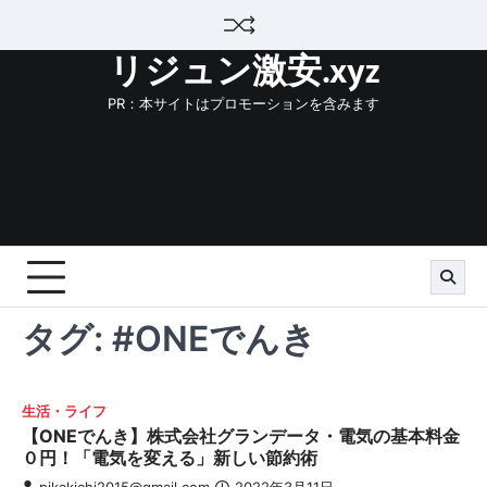
Skip
to
リジュン激安.xyz
content
PR：本サイトはプロモーションを含みます
タグ:
#ONEでんき
生活・ライフ
【ONEでんき】株式会社グランデータ・電気の基本料金
０円！「電気を変える」新しい節約術