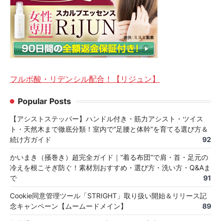
フルボ酸・リデンシル配合！【リジュン】
Popular Posts
【アシストステッパー】ハンドル付き・筋力アシスト・ツイス
ト・天然木まで徹底分類！室内で“足腰と体幹”を育てる選び方＆
続け方ガイド
92
かいまき（掻巻き）超完全ガイド｜“着る布団”で肩・首・足元の
冷えを根こそぎ防ぐ！素材別おすすめ・選び方・洗い方・Q&Aま
で
91
Cookie同意管理ツール「STRIGHT」取り扱い開始＆リリース記
念キャンペーン【ムームードメイン】
89