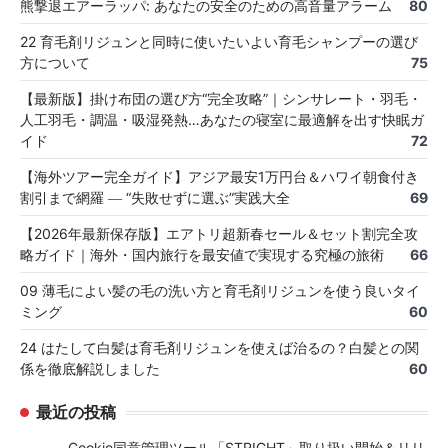
熊撃退エアーラッパ: あなたの安全のための高音量アラーム
80
22 育毛剤リジュンと同時に使いたいよい育毛シャンプーの選び
方について
75
【最新版】掛け布団の選び方“完全攻略”｜シンサレート・羽毛・
人工羽毛・調温・吸湿発熱…あなたの寝室に最適解を出す快眠ガ
イド
72
【海外ツアー完全ガイド】アジア最安1万円台＆ハワイ朝食付き
割引まで網羅 ― “失敗せずに選ぶ”実践大全
69
【2026年最新保存版】エアトリ超新春セール＆セット割完全攻
略ガイド｜海外・国内旅行を最安値で実現する究極の旅術
66
09 薄毛によい髪の毛の洗い方と育毛剤リジュンを使う良いタイ
ミング
60
24 はたして白髪は育毛剤リジュンを使えば治るの？白髪との関
係を徹底解説しました
60
最近の投稿
Cookie同意管理ツール「STRIGHT」取り扱い開始＆リリ