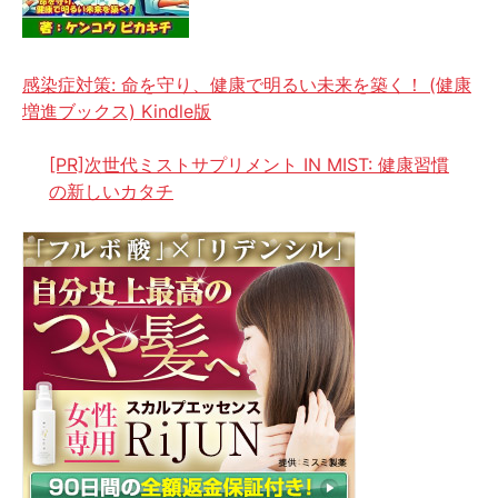
感染症対策: 命を守り、健康で明るい未来を築く！ (健康
増進ブックス) Kindle版
[PR]次世代ミストサプリメント IN MIST: 健康習慣
の新しいカタチ