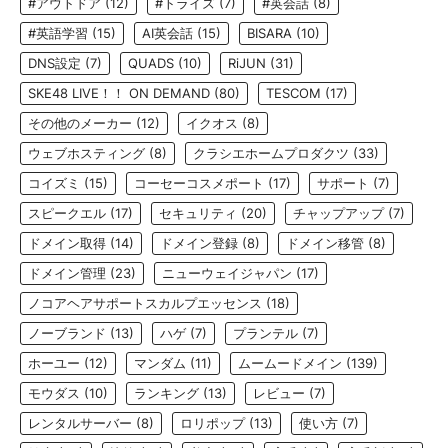
#アウトドア
(12)
#トライズ
(7)
#英会話
(8)
#英語学習
(15)
AI英会話
(15)
BISARA
(10)
DNS設定
(7)
QUADS
(10)
RiJUN
(31)
SKE48 LIVE！！ ON DEMAND
(80)
TESCOM
(17)
その他のメーカー
(12)
イクオス
(8)
ウェブホスティング
(8)
クラシエホームプロダクツ
(33)
コイズミ
(15)
コーセーコスメポート
(17)
サポート
(7)
スピークエル
(17)
セキュリティ
(20)
チャップアップ
(7)
ドメイン取得
(14)
ドメイン登録
(8)
ドメイン移管
(8)
ドメイン管理
(23)
ニューウェイジャパン
(17)
ノコアヘアサポートスカルプエッセンス
(18)
ノーブランド
(13)
ハゲ
(7)
プランテル
(7)
ホーユー
(12)
マンダム
(11)
ムームードメイン
(139)
モウダス
(10)
ランキング
(13)
レビュー
(7)
レンタルサーバー
(8)
ロリポップ
(13)
使い方
(7)