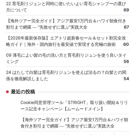
22 育毛剤リジュンと同時に使いたいよい育毛シャンプーの選び
方について
69
【海外ツアー完全ガイド】アジア最安1万円台＆ハワイ朝食付き
割引まで網羅 ― “失敗せずに選ぶ”実践大全
67
【2026年最新保存版】エアトリ超新春セール＆セット割完全攻
略ガイド｜海外・国内旅行を最安値で実現する究極の旅術
60
09 薄毛によい髪の毛の洗い方と育毛剤リジュンを使う良いタイ
ミング
56
24 はたして白髪は育毛剤リジュンを使えば治るの？白髪との関
係を徹底解説しました
54
最近の投稿
Cookie同意管理ツール「STRIGHT」取り扱い開始＆リリ
ース記念キャンペーン【ムームードメイン】
【海外ツアー完全ガイド】アジア最安1万円台＆ハワイ朝
食付き割引まで網羅 ― “失敗せずに選ぶ”実践大全