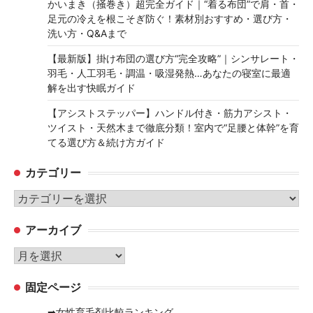
かいまき（掻巻き）超完全ガイド｜“着る布団”で肩・首・
足元の冷えを根こそぎ防ぐ！素材別おすすめ・選び方・
洗い方・Q&Aまで
【最新版】掛け布団の選び方“完全攻略”｜シンサレート・
羽毛・人工羽毛・調温・吸湿発熱…あなたの寝室に最適
解を出す快眠ガイド
【アシストステッパー】ハンドル付き・筋力アシスト・
ツイスト・天然木まで徹底分類！室内で“足腰と体幹”を育
てる選び方＆続け方ガイド
カテゴリー
カ
テ
アーカイブ
ゴ
リ
ア
ー
ー
固定ページ
カ
イ
➡女性育毛剤比較ランキング