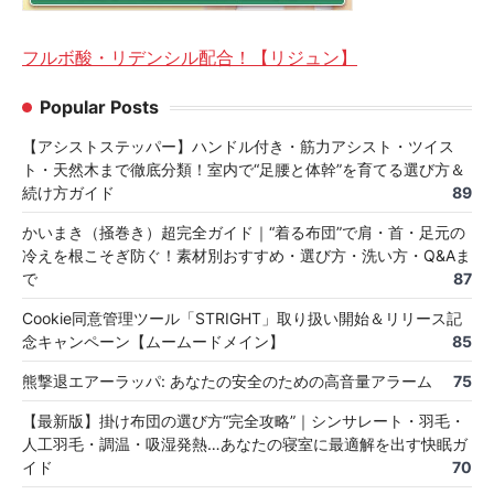
フルボ酸・リデンシル配合！【リジュン】
Popular Posts
【アシストステッパー】ハンドル付き・筋力アシスト・ツイス
ト・天然木まで徹底分類！室内で“足腰と体幹”を育てる選び方＆
続け方ガイド
89
かいまき（掻巻き）超完全ガイド｜“着る布団”で肩・首・足元の
冷えを根こそぎ防ぐ！素材別おすすめ・選び方・洗い方・Q&Aま
で
87
Cookie同意管理ツール「STRIGHT」取り扱い開始＆リリース記
念キャンペーン【ムームードメイン】
85
熊撃退エアーラッパ: あなたの安全のための高音量アラーム
75
【最新版】掛け布団の選び方“完全攻略”｜シンサレート・羽毛・
人工羽毛・調温・吸湿発熱…あなたの寝室に最適解を出す快眠ガ
イド
70