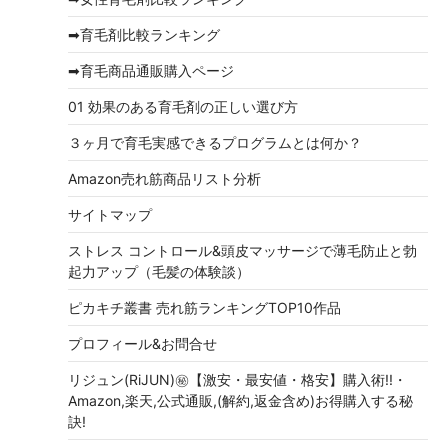
ブ
➡育毛剤比較ランキング
➡育毛商品通販購入ページ
01 効果のある育毛剤の正しい選び方
３ヶ月で育毛実感できるプログラムとは何か？
Amazon売れ筋商品リスト分析
サイトマップ
ストレス コントロール&頭皮マッサージで薄毛防止と勃
起力アップ（毛髪の体験談）
ピカキチ叢書 売れ筋ランキングTOP10作品
プロフィール&お問合せ
リジュン(RiJUN)㊙【激安・最安値・格安】購入術!!・
Amazon,楽天,公式通販,(解約,返金含め)お得購入する秘
訣!