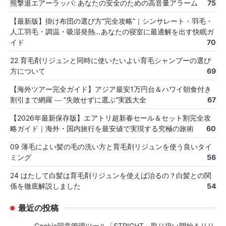
熊撃退エアーラッパ: あなたの安全のための高音量アラーム
75
【最新版】掛け布団の選び方“完全攻略”｜シンサレート・羽毛・
人工羽毛・調温・吸湿発熱…あなたの寝室に最適解を出す快眠ガ
イド
70
22 育毛剤リジュンと同時に使いたいよい育毛シャンプーの選び
方について
69
【海外ツアー完全ガイド】アジア最安1万円台＆ハワイ朝食付き
割引まで網羅 ― “失敗せずに選ぶ”実践大全
67
【2026年最新保存版】エアトリ超新春セール＆セット割完全攻
略ガイド｜海外・国内旅行を最安値で実現する究極の旅術
60
09 薄毛によい髪の毛の洗い方と育毛剤リジュンを使う良いタイ
ミング
56
24 はたして白髪は育毛剤リジュンを使えば治るの？白髪との関
係を徹底解説しました
54
最近の投稿
Cookie同意管理ツール「STRIGHT」取り扱い開始＆リリ