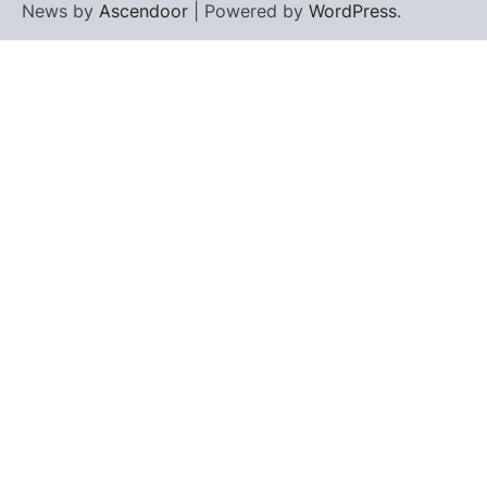
News by
Ascendoor
| Powered by
WordPress
.