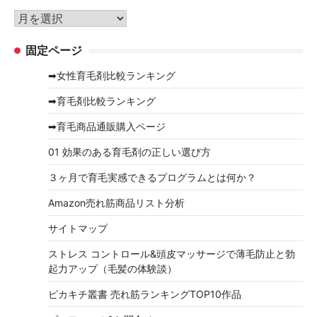
リ
ア
ー
ー
固定ページ
カ
イ
➡女性育毛剤比較ランキング
ブ
➡育毛剤比較ランキング
➡育毛商品通販購入ページ
01 効果のある育毛剤の正しい選び方
３ヶ月で育毛実感できるプログラムとは何か？
Amazon売れ筋商品リスト分析
サイトマップ
ストレス コントロール&頭皮マッサージで薄毛防止と勃
起力アップ（毛髪の体験談）
ピカキチ叢書 売れ筋ランキングTOP10作品