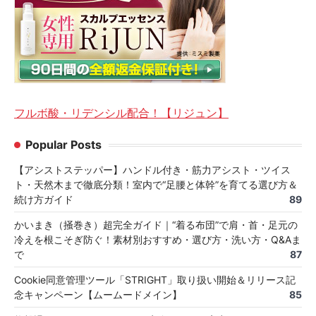
フルボ酸・リデンシル配合！【リジュン】
Popular Posts
【アシストステッパー】ハンドル付き・筋力アシスト・ツイス
ト・天然木まで徹底分類！室内で“足腰と体幹”を育てる選び方＆
続け方ガイド
89
かいまき（掻巻き）超完全ガイド｜“着る布団”で肩・首・足元の
冷えを根こそぎ防ぐ！素材別おすすめ・選び方・洗い方・Q&Aま
で
87
Cookie同意管理ツール「STRIGHT」取り扱い開始＆リリース記
念キャンペーン【ムームードメイン】
85