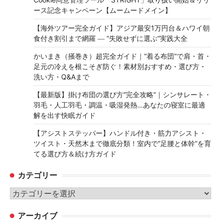
ース記念キャンペーン【ムームードメイン】
【海外ツアー完全ガイド】アジア最安1万円台＆ハワイ朝
食付き割引まで網羅 ― “失敗せずに選ぶ”実践大全
かいまき（掻巻き）超完全ガイド｜“着る布団”で肩・首・
足元の冷えを根こそぎ防ぐ！素材別おすすめ・選び方・
洗い方・Q&Aまで
【最新版】掛け布団の選び方“完全攻略”｜シンサレート・
羽毛・人工羽毛・調温・吸湿発熱…あなたの寝室に最適
解を出す快眠ガイド
【アシストステッパー】ハンドル付き・筋力アシスト・
ツイスト・天然木まで徹底分類！室内で“足腰と体幹”を育
てる選び方＆続け方ガイド
カテゴリー
カ
テ
アーカイブ
ゴ