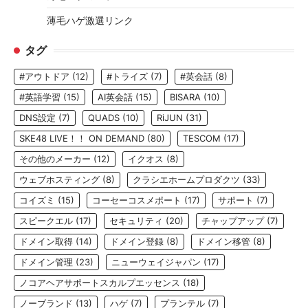
薄毛ハゲ激選リンク
タグ
#アウトドア
(12)
#トライズ
(7)
#英会話
(8)
#英語学習
(15)
AI英会話
(15)
BISARA
(10)
DNS設定
(7)
QUADS
(10)
RiJUN
(31)
SKE48 LIVE！！ ON DEMAND
(80)
TESCOM
(17)
その他のメーカー
(12)
イクオス
(8)
ウェブホスティング
(8)
クラシエホームプロダクツ
(33)
コイズミ
(15)
コーセーコスメポート
(17)
サポート
(7)
スピークエル
(17)
セキュリティ
(20)
チャップアップ
(7)
ドメイン取得
(14)
ドメイン登録
(8)
ドメイン移管
(8)
ドメイン管理
(23)
ニューウェイジャパン
(17)
ノコアヘアサポートスカルプエッセンス
(18)
ノーブランド
(13)
ハゲ
(7)
プランテル
(7)