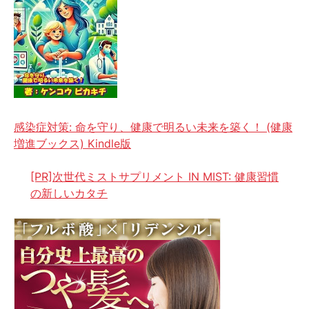
感染症対策: 命を守り、健康で明るい未来を築く！ (健康
増進ブックス) Kindle版
[PR]次世代ミストサプリメント IN MIST: 健康習慣
の新しいカタチ