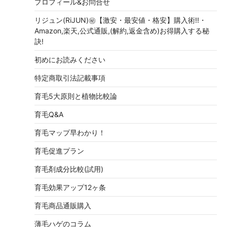
プロフィール&お問合せ
リジュン(RiJUN)㊙【激安・最安値・格安】購入術!!・
Amazon,楽天,公式通販,(解約,返金含め)お得購入する秘
訣!
初めにお読みください
特定商取引法記載事項
育毛5大原則と植物比較論
育毛Q&A
育毛マップ早わかり！
育毛促進プラン
育毛剤成分比較(試用)
育毛効果アップ12ヶ条
育毛商品通販購入
薄毛ハゲのコラム