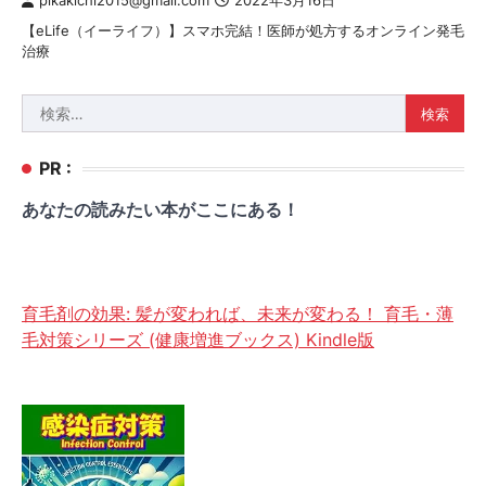
pikakichi2015@gmail.com
2022年3月16日
【eLife（イーライフ）】スマホ完結！医師が処方するオンライン発毛
治療
検
索:
PR :
あなたの読みたい本がここにある！
育毛剤の効果: 髪が変われば、未来が変わる！ 育毛・薄
毛対策シリーズ (健康増進ブックス) Kindle版