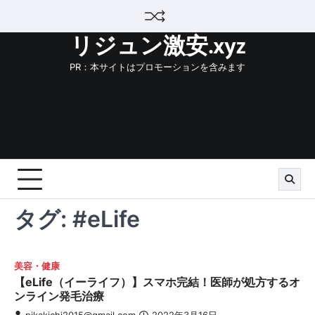
Skip
to
リジュン激安.xyz
content
PR：本サイトはプロモーションを含みます
タグ:
#eLife
美容・健康
【eLife（イーライフ）】スマホ完結！医師が処方するオ
ンライン発毛治療