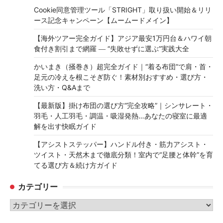
Cookie同意管理ツール「STRIGHT」取り扱い開始＆リリ
ース記念キャンペーン【ムームードメイン】
【海外ツアー完全ガイド】アジア最安1万円台＆ハワイ朝
食付き割引まで網羅 ― “失敗せずに選ぶ”実践大全
かいまき（掻巻き）超完全ガイド｜“着る布団”で肩・首・
足元の冷えを根こそぎ防ぐ！素材別おすすめ・選び方・
洗い方・Q&Aまで
【最新版】掛け布団の選び方“完全攻略”｜シンサレート・
羽毛・人工羽毛・調温・吸湿発熱…あなたの寝室に最適
解を出す快眠ガイド
【アシストステッパー】ハンドル付き・筋力アシスト・
ツイスト・天然木まで徹底分類！室内で“足腰と体幹”を育
てる選び方＆続け方ガイド
カテゴリー
カ
テ