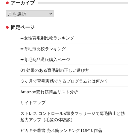
アーカイブ
ゴ
リ
ア
ー
ー
固定ページ
カ
イ
➡女性育毛剤比較ランキング
ブ
➡育毛剤比較ランキング
➡育毛商品通販購入ページ
01 効果のある育毛剤の正しい選び方
３ヶ月で育毛実感できるプログラムとは何か？
Amazon売れ筋商品リスト分析
サイトマップ
ストレス コントロール&頭皮マッサージで薄毛防止と勃
起力アップ（毛髪の体験談）
ピカキチ叢書 売れ筋ランキングTOP10作品