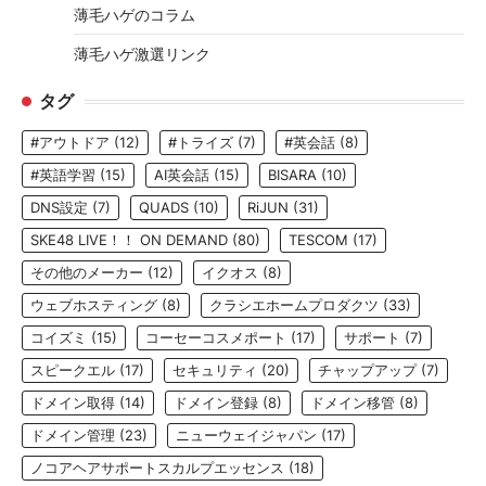
薄毛ハゲのコラム
薄毛ハゲ激選リンク
タグ
#アウトドア
(12)
#トライズ
(7)
#英会話
(8)
#英語学習
(15)
AI英会話
(15)
BISARA
(10)
DNS設定
(7)
QUADS
(10)
RiJUN
(31)
SKE48 LIVE！！ ON DEMAND
(80)
TESCOM
(17)
その他のメーカー
(12)
イクオス
(8)
ウェブホスティング
(8)
クラシエホームプロダクツ
(33)
コイズミ
(15)
コーセーコスメポート
(17)
サポート
(7)
スピークエル
(17)
セキュリティ
(20)
チャップアップ
(7)
ドメイン取得
(14)
ドメイン登録
(8)
ドメイン移管
(8)
ドメイン管理
(23)
ニューウェイジャパン
(17)
ノコアヘアサポートスカルプエッセンス
(18)