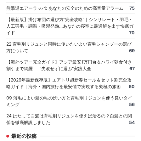
熊撃退エアーラッパ: あなたの安全のための高音量アラーム
75
【最新版】掛け布団の選び方“完全攻略”｜シンサレート・羽毛・
人工羽毛・調温・吸湿発熱…あなたの寝室に最適解を出す快眠ガ
イド
70
22 育毛剤リジュンと同時に使いたいよい育毛シャンプーの選び
方について
69
【海外ツアー完全ガイド】アジア最安1万円台＆ハワイ朝食付き
割引まで網羅 ― “失敗せずに選ぶ”実践大全
67
【2026年最新保存版】エアトリ超新春セール＆セット割完全攻
略ガイド｜海外・国内旅行を最安値で実現する究極の旅術
60
09 薄毛によい髪の毛の洗い方と育毛剤リジュンを使う良いタイ
ミング
56
24 はたして白髪は育毛剤リジュンを使えば治るの？白髪との関
係を徹底解説しました
54
最近の投稿