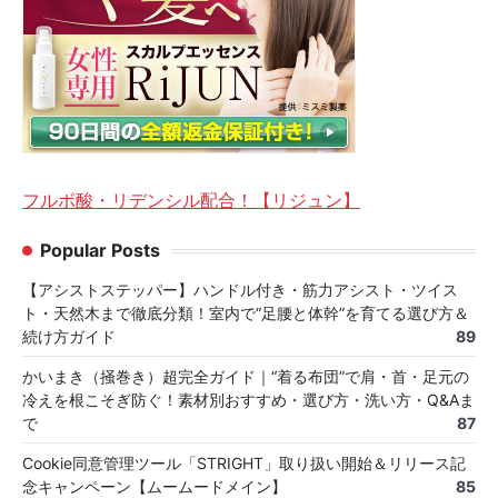
フルボ酸・リデンシル配合！【リジュン】
Popular Posts
【アシストステッパー】ハンドル付き・筋力アシスト・ツイス
ト・天然木まで徹底分類！室内で“足腰と体幹”を育てる選び方＆
続け方ガイド
89
かいまき（掻巻き）超完全ガイド｜“着る布団”で肩・首・足元の
冷えを根こそぎ防ぐ！素材別おすすめ・選び方・洗い方・Q&Aま
で
87
Cookie同意管理ツール「STRIGHT」取り扱い開始＆リリース記
念キャンペーン【ムームードメイン】
85