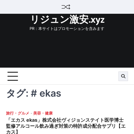
Skip
to
リジュン激安.xyz
content
PR：本サイトはプロモーションを含みます
タグ:
# ekas
旅行・グルメ
美容・健康
「エカス ekas」株式会社ヴィジョンステイト医学博士
監修アルコール飲み過ぎ対策の特許成分配合サプリ【エ
カス】