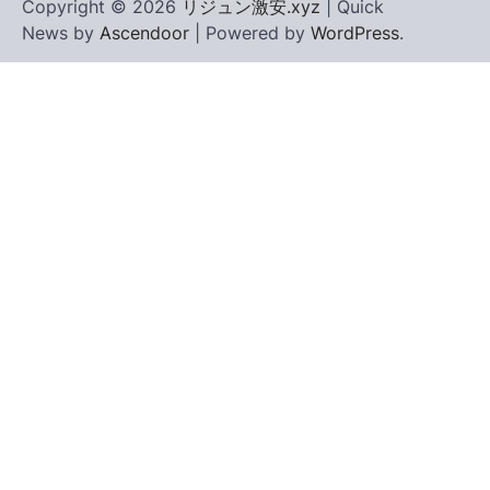
Copyright © 2026
リジュン激安.xyz
| Quick
News by
Ascendoor
| Powered by
WordPress
.