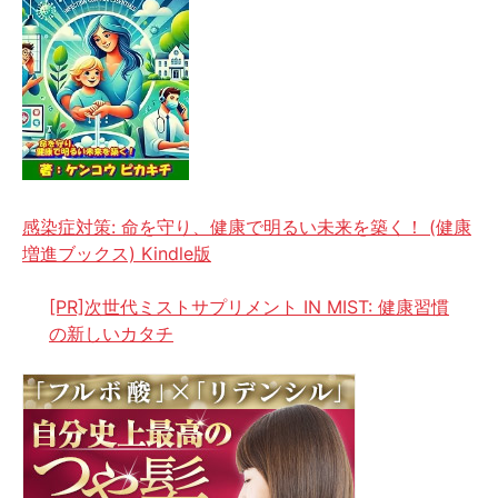
感染症対策: 命を守り、健康で明るい未来を築く！ (健康
増進ブックス) Kindle版
[PR]次世代ミストサプリメント IN MIST: 健康習慣
の新しいカタチ