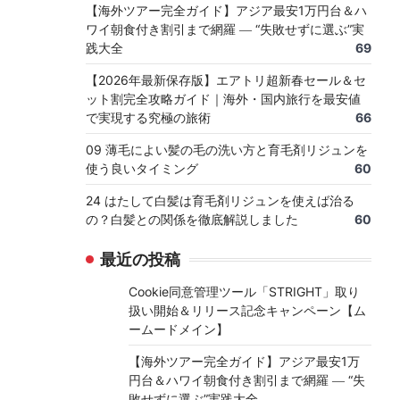
【海外ツアー完全ガイド】アジア最安1万円台＆ハ
ワイ朝食付き割引まで網羅 ― “失敗せずに選ぶ”実
践大全
69
【2026年最新保存版】エアトリ超新春セール＆セ
ット割完全攻略ガイド｜海外・国内旅行を最安値
で実現する究極の旅術
66
09 薄毛によい髪の毛の洗い方と育毛剤リジュンを
使う良いタイミング
60
24 はたして白髪は育毛剤リジュンを使えば治る
の？白髪との関係を徹底解説しました
60
最近の投稿
Cookie同意管理ツール「STRIGHT」取り
扱い開始＆リリース記念キャンペーン【ム
ームードメイン】
【海外ツアー完全ガイド】アジア最安1万
円台＆ハワイ朝食付き割引まで網羅 ― “失
敗せずに選ぶ”実践大全