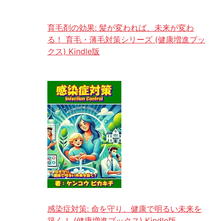
育毛剤の効果: 髪が変われば、未来が変わ
る！ 育毛・薄毛対策シリーズ (健康増進ブッ
クス) Kindle版
感染症対策: 命を守り、健康で明るい未来を
築く！ (健康増進ブックス) Kindle版