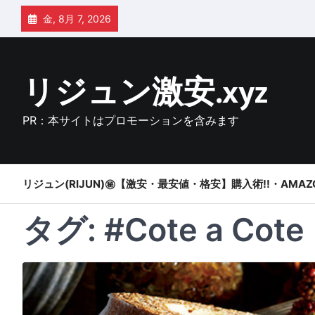
Skip
金, 8月 7, 2026
to
content
リジュン激安.xyz
PR：本サイトはプロモーションを含みます
リジュン(RIJUN)㊙【激安・最安値・格安】購入術!!・AMAZ
タグ:
#Cote a Cote