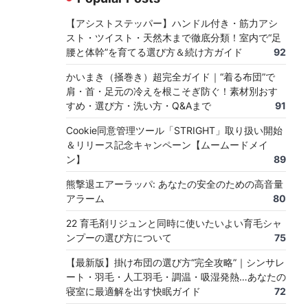
【アシストステッパー】ハンドル付き・筋力アシ
スト・ツイスト・天然木まで徹底分類！室内で“足
腰と体幹”を育てる選び方＆続け方ガイド
92
かいまき（掻巻き）超完全ガイド｜“着る布団”で
肩・首・足元の冷えを根こそぎ防ぐ！素材別おす
すめ・選び方・洗い方・Q&Aまで
91
Cookie同意管理ツール「STRIGHT」取り扱い開始
＆リリース記念キャンペーン【ムームードメイ
ン】
89
熊撃退エアーラッパ: あなたの安全のための高音量
アラーム
80
22 育毛剤リジュンと同時に使いたいよい育毛シャ
ンプーの選び方について
75
【最新版】掛け布団の選び方“完全攻略”｜シンサレ
ート・羽毛・人工羽毛・調温・吸湿発熱…あなたの
寝室に最適解を出す快眠ガイド
72