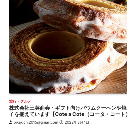
旅行・グルメ
株式会社三英商会・ギフト向けバウムクーヘンや焼
子を揃えています【Cote a Cote（コータ・コー
pikakichi2015@gmail.com
2022年3月4日