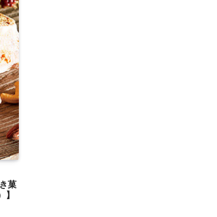
き菓
ト）】