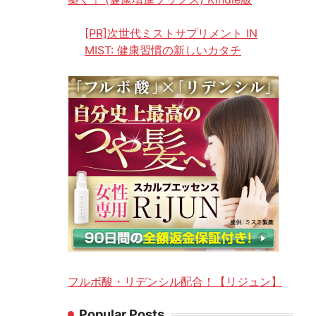
[PR]次世代ミストサプリメント IN
MIST: 健康習慣の新しいカタチ
フルボ酸・リデンシル配合！【リジュン】
Popular Posts