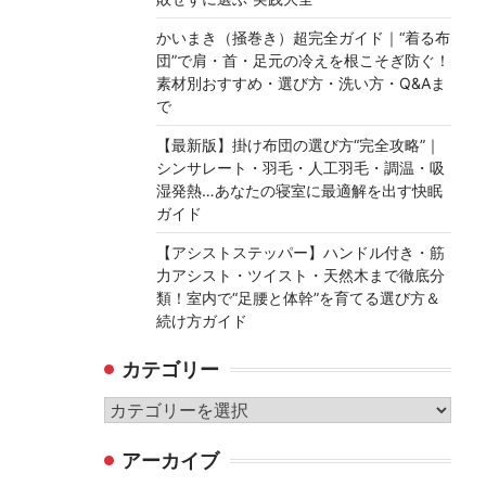
かいまき（掻巻き）超完全ガイド｜“着る布
団”で肩・首・足元の冷えを根こそぎ防ぐ！
素材別おすすめ・選び方・洗い方・Q&Aま
で
【最新版】掛け布団の選び方“完全攻略”｜
シンサレート・羽毛・人工羽毛・調温・吸
湿発熱…あなたの寝室に最適解を出す快眠
ガイド
【アシストステッパー】ハンドル付き・筋
力アシスト・ツイスト・天然木まで徹底分
類！室内で“足腰と体幹”を育てる選び方＆
続け方ガイド
カテゴリー
カ
テ
アーカイブ
ゴ