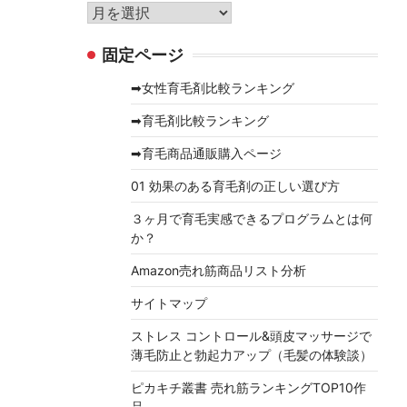
リ
ア
ー
ー
固定ページ
カ
イ
➡女性育毛剤比較ランキング
ブ
➡育毛剤比較ランキング
➡育毛商品通販購入ページ
01 効果のある育毛剤の正しい選び方
３ヶ月で育毛実感できるプログラムとは何
か？
Amazon売れ筋商品リスト分析
サイトマップ
ストレス コントロール&頭皮マッサージで
薄毛防止と勃起力アップ（毛髪の体験談）
ピカキチ叢書 売れ筋ランキングTOP10作
品