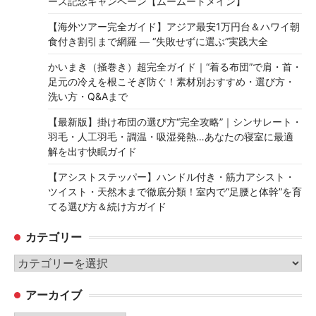
ース記念キャンペーン【ムームードメイン】
【海外ツアー完全ガイド】アジア最安1万円台＆ハワイ朝
食付き割引まで網羅 ― “失敗せずに選ぶ”実践大全
かいまき（掻巻き）超完全ガイド｜“着る布団”で肩・首・
足元の冷えを根こそぎ防ぐ！素材別おすすめ・選び方・
洗い方・Q&Aまで
【最新版】掛け布団の選び方“完全攻略”｜シンサレート・
羽毛・人工羽毛・調温・吸湿発熱…あなたの寝室に最適
解を出す快眠ガイド
【アシストステッパー】ハンドル付き・筋力アシスト・
ツイスト・天然木まで徹底分類！室内で“足腰と体幹”を育
てる選び方＆続け方ガイド
カテゴリー
カ
テ
アーカイブ
ゴ
リ