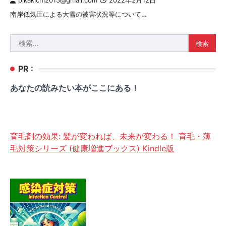
pikakichi2015@gmail.com
2022年2月12日
南岸低気圧による大雪の被害状況等について…
検
索:
PR :
あなたの読みたい本がここにある！
育毛剤の効果: 髪が変われば、未来が変わる！ 育毛・薄
毛対策シリーズ (健康増進ブックス) Kindle版