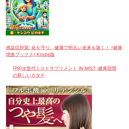
感染症対策: 命を守り、健康で明るい未来を築く！ (健康
増進ブックス) Kindle版
[PR]次世代ミストサプリメント IN MIST: 健康習慣
の新しいカタチ