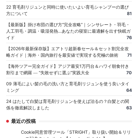
22 育毛剤リジュンと同時に使いたいよい育毛シャンプーの選び
方について
81
【最新版】掛け布団の選び方“完全攻略”｜シンサレート・羽毛・
人工羽毛・調温・吸湿発熱…あなたの寝室に最適解を出す快眠ガ
イド
76
【2026年最新保存版】エアトリ超新春セール＆セット割完全攻
略ガイド｜海外・国内旅行を最安値で実現する究極の旅術
71
【海外ツアー完全ガイド】アジア最安1万円台＆ハワイ朝食付き
割引まで網羅 ― “失敗せずに選ぶ”実践大全
70
09 薄毛によい髪の毛の洗い方と育毛剤リジュンを使う良いタイ
ミング
64
24 はたして白髪は育毛剤リジュンを使えば治るの？白髪との関
係を徹底解説しました
63
最近の投稿
Cookie同意管理ツール「STRIGHT」取り扱い開始＆リリ