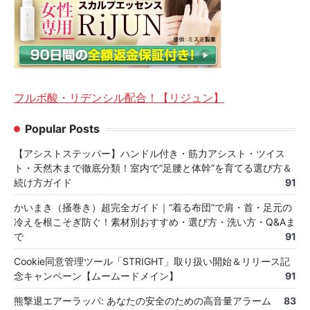
フルボ酸・リデンシル配合！【リジュン】
Popular Posts
【アシストステッパー】ハンドル付き・筋力アシスト・ツイス
ト・天然木まで徹底分類！室内で“足腰と体幹”を育てる選び方＆
続け方ガイド
91
かいまき（掻巻き）超完全ガイド｜“着る布団”で肩・首・足元の
冷えを根こそぎ防ぐ！素材別おすすめ・選び方・洗い方・Q&Aま
で
91
Cookie同意管理ツール「STRIGHT」取り扱い開始＆リリース記
念キャンペーン【ムームードメイン】
91
熊撃退エアーラッパ: あなたの安全のための高音量アラーム
83