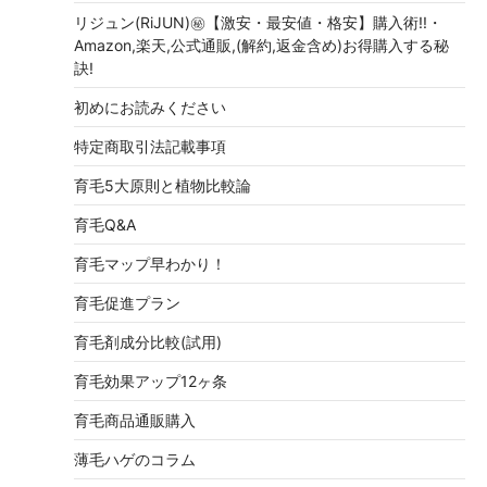
リジュン(RiJUN)㊙【激安・最安値・格安】購入術!!・
Amazon,楽天,公式通販,(解約,返金含め)お得購入する秘
訣!
初めにお読みください
特定商取引法記載事項
育毛5大原則と植物比較論
育毛Q&A
育毛マップ早わかり！
育毛促進プラン
育毛剤成分比較(試用)
育毛効果アップ12ヶ条
育毛商品通販購入
薄毛ハゲのコラム