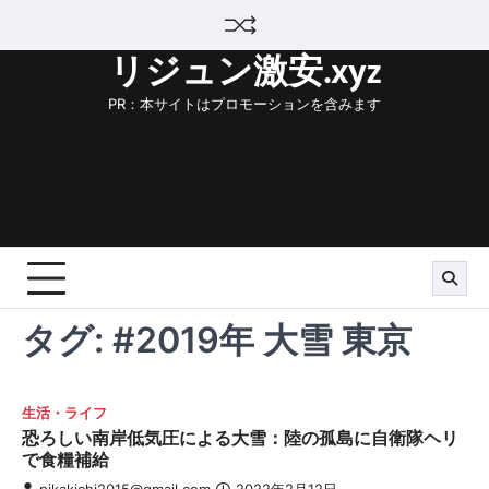
Skip
to
リジュン激安.xyz
content
PR：本サイトはプロモーションを含みます
タグ:
#2019年 大雪 東京
生活・ライフ
恐ろしい南岸低気圧による大雪：陸の孤島に自衛隊ヘリ
で食糧補給