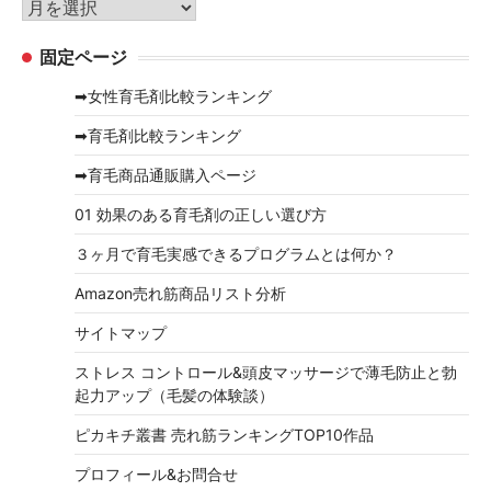
ア
ー
ー
固定ページ
カ
イ
➡女性育毛剤比較ランキング
ブ
➡育毛剤比較ランキング
➡育毛商品通販購入ページ
01 効果のある育毛剤の正しい選び方
３ヶ月で育毛実感できるプログラムとは何か？
Amazon売れ筋商品リスト分析
サイトマップ
ストレス コントロール&頭皮マッサージで薄毛防止と勃
起力アップ（毛髪の体験談）
ピカキチ叢書 売れ筋ランキングTOP10作品
プロフィール&お問合せ