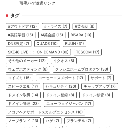
薄毛ハゲ激選リンク
タグ
#アウトドア
(12)
#トライズ
(7)
#英会話
(8)
#英語学習
(15)
AI英会話
(15)
BISARA
(10)
DNS設定
(7)
QUADS
(10)
RiJUN
(31)
SKE48 LIVE！！ ON DEMAND
(80)
TESCOM
(17)
その他のメーカー
(12)
イクオス
(8)
ウェブホスティング
(8)
クラシエホームプロダクツ
(33)
コイズミ
(15)
コーセーコスメポート
(17)
サポート
(7)
スピークエル
(17)
セキュリティ
(20)
チャップアップ
(7)
ドメイン取得
(14)
ドメイン登録
(8)
ドメイン移管
(8)
ドメイン管理
(23)
ニューウェイジャパン
(17)
ノコアヘアサポートスカルプエッセンス
(18)
ノーブランド
(13)
ハゲ
(7)
プランテル
(7)