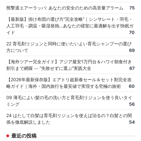
熊撃退エアーラッパ: あなたの安全のための高音量アラーム
75
【最新版】掛け布団の選び方“完全攻略”｜シンサレート・羽毛・
人工羽毛・調温・吸湿発熱…あなたの寝室に最適解を出す快眠ガ
イド
70
22 育毛剤リジュンと同時に使いたいよい育毛シャンプーの選び
方について
69
【海外ツアー完全ガイド】アジア最安1万円台＆ハワイ朝食付き
割引まで網羅 ― “失敗せずに選ぶ”実践大全
67
【2026年最新保存版】エアトリ超新春セール＆セット割完全攻
略ガイド｜海外・国内旅行を最安値で実現する究極の旅術
60
09 薄毛によい髪の毛の洗い方と育毛剤リジュンを使う良いタイ
ミング
56
24 はたして白髪は育毛剤リジュンを使えば治るの？白髪との関
係を徹底解説しました
54
最近の投稿