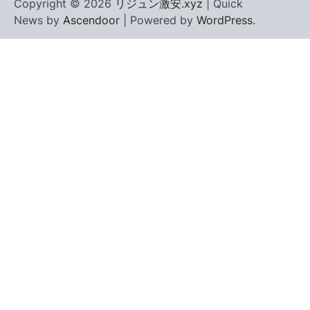
Copyright © 2026
リジュン激安.xyz
| Quick
News by
Ascendoor
| Powered by
WordPress
.