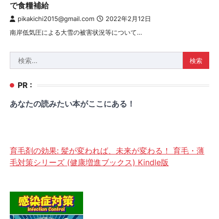
で食糧補給
pikakichi2015@gmail.com
2022年2月12日
南岸低気圧による大雪の被害状況等について…
検
索:
PR :
あなたの読みたい本がここにある！
育毛剤の効果: 髪が変われば、未来が変わる！ 育毛・薄
毛対策シリーズ (健康増進ブックス) Kindle版