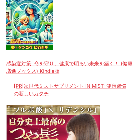
感染症対策: 命を守り、健康で明るい未来を築く！ (健康
増進ブックス) Kindle版
[PR]次世代ミストサプリメント IN MIST: 健康習慣
の新しいカタチ