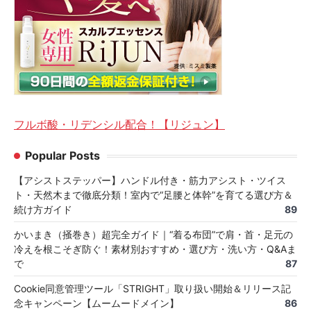
フルボ酸・リデンシル配合！【リジュン】
Popular Posts
【アシストステッパー】ハンドル付き・筋力アシスト・ツイス
ト・天然木まで徹底分類！室内で“足腰と体幹”を育てる選び方＆
続け方ガイド
89
かいまき（掻巻き）超完全ガイド｜“着る布団”で肩・首・足元の
冷えを根こそぎ防ぐ！素材別おすすめ・選び方・洗い方・Q&Aま
で
87
Cookie同意管理ツール「STRIGHT」取り扱い開始＆リリース記
念キャンペーン【ムームードメイン】
86