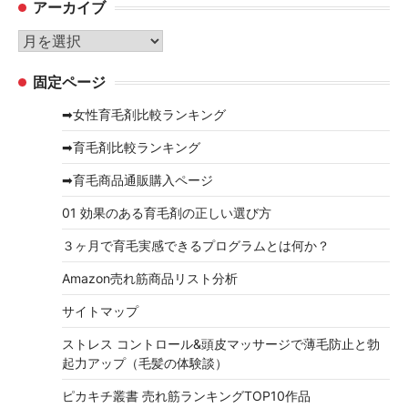
アーカイブ
ゴ
リ
ア
ー
ー
固定ページ
カ
イ
➡女性育毛剤比較ランキング
ブ
➡育毛剤比較ランキング
➡育毛商品通販購入ページ
01 効果のある育毛剤の正しい選び方
３ヶ月で育毛実感できるプログラムとは何か？
Amazon売れ筋商品リスト分析
サイトマップ
ストレス コントロール&頭皮マッサージで薄毛防止と勃
起力アップ（毛髪の体験談）
ピカキチ叢書 売れ筋ランキングTOP10作品