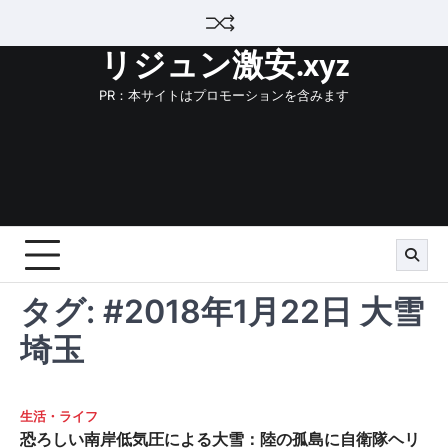
Skip
to
リジュン激安.xyz
content
PR：本サイトはプロモーションを含みます
タグ:
#2018年1月22日 大雪
埼玉
生活・ライフ
恐ろしい南岸低気圧による大雪：陸の孤島に自衛隊ヘリ