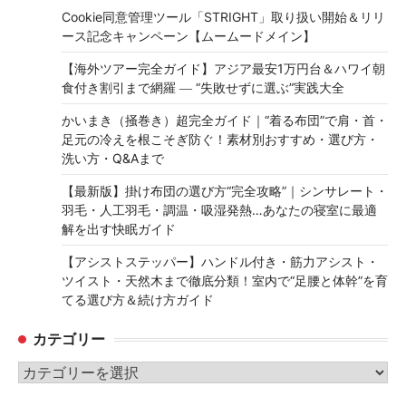
Cookie同意管理ツール「STRIGHT」取り扱い開始＆リリ
ース記念キャンペーン【ムームードメイン】
【海外ツアー完全ガイド】アジア最安1万円台＆ハワイ朝
食付き割引まで網羅 ― “失敗せずに選ぶ”実践大全
かいまき（掻巻き）超完全ガイド｜“着る布団”で肩・首・
足元の冷えを根こそぎ防ぐ！素材別おすすめ・選び方・
洗い方・Q&Aまで
【最新版】掛け布団の選び方“完全攻略”｜シンサレート・
羽毛・人工羽毛・調温・吸湿発熱…あなたの寝室に最適
解を出す快眠ガイド
【アシストステッパー】ハンドル付き・筋力アシスト・
ツイスト・天然木まで徹底分類！室内で“足腰と体幹”を育
てる選び方＆続け方ガイド
カテゴリー
カ
テ