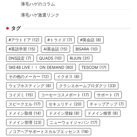
薄毛ハゲのコラム
薄毛ハゲ激選リンク
タグ
#アウトドア
(12)
#トライズ
(7)
#英会話
(8)
#英語学習
(15)
AI英会話
(15)
BISARA
(10)
DNS設定
(7)
QUADS
(10)
RiJUN
(31)
SKE48 LIVE！！ ON DEMAND
(80)
TESCOM
(17)
その他のメーカー
(12)
イクオス
(8)
ウェブホスティング
(8)
クラシエホームプロダクツ
(33)
コイズミ
(15)
コーセーコスメポート
(17)
サポート
(7)
スピークエル
(17)
セキュリティ
(20)
チャップアップ
(7)
ドメイン取得
(14)
ドメイン登録
(8)
ドメイン移管
(8)
ドメイン管理
(23)
ニューウェイジャパン
(17)
ノコアヘアサポートスカルプエッセンス
(18)