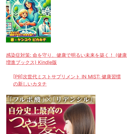
感染症対策: 命を守り、健康で明るい未来を築く！ (健康
増進ブックス) Kindle版
[PR]次世代ミストサプリメント IN MIST: 健康習慣
の新しいカタチ