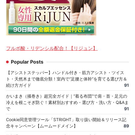
フルボ酸・リデンシル配合！【リジュン】
Popular Posts
【アシストステッパー】ハンドル付き・筋力アシスト・ツイス
ト・天然木まで徹底分類！室内で“足腰と体幹”を育てる選び方＆
続け方ガイド
91
かいまき（掻巻き）超完全ガイド｜“着る布団”で肩・首・足元の
冷えを根こそぎ防ぐ！素材別おすすめ・選び方・洗い方・Q&Aま
で
91
Cookie同意管理ツール「STRIGHT」取り扱い開始＆リリース記
念キャンペーン【ムームードメイン】
89