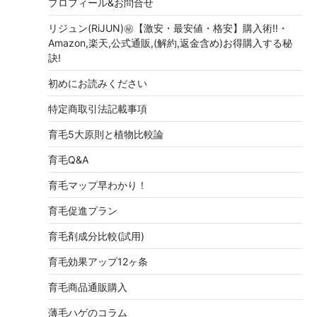
プロフィール&お問合せ
リジュン(RiJUN)㊙【激安・最安値・格安】購入術!!・
Amazon,楽天,公式通販,(解約,返金含め)お得購入する秘
訣!
初めにお読みください
特定商取引法記載事項
育毛5大原則と植物比較論
育毛Q&A
育毛マップ早わかり！
育毛促進プラン
育毛剤成分比較(試用)
育毛効果アップ12ヶ条
育毛商品通販購入
薄毛ハゲのコラム