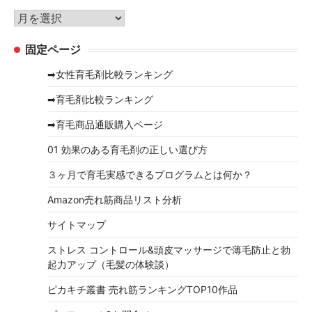
リ
ア
ー
ー
固定ページ
カ
イ
➡女性育毛剤比較ランキング
ブ
➡育毛剤比較ランキング
➡育毛商品通販購入ページ
01 効果のある育毛剤の正しい選び方
３ヶ月で育毛実感できるプログラムとは何か？
Amazon売れ筋商品リスト分析
サイトマップ
ストレス コントロール&頭皮マッサージで薄毛防止と勃
起力アップ（毛髪の体験談）
ピカキチ叢書 売れ筋ランキングTOP10作品