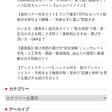
ース記念キャンペーン【ムームードメイン】
【海外ツアー完全ガイド】アジア最安1万円台＆ハワイ朝
食付き割引まで網羅 ― “失敗せずに選ぶ”実践大全
かいまき（掻巻き）超完全ガイド｜“着る布団”で肩・首・
足元の冷えを根こそぎ防ぐ！素材別おすすめ・選び方・
洗い方・Q&Aまで
【最新版】掛け布団の選び方“完全攻略”｜シンサレート・
羽毛・人工羽毛・調温・吸湿発熱…あなたの寝室に最適
解を出す快眠ガイド
【アシストステッパー】ハンドル付き・筋力アシスト・
ツイスト・天然木まで徹底分類！室内で“足腰と体幹”を育
てる選び方＆続け方ガイド
カテゴリー
カ
テ
アーカイブ
ゴ