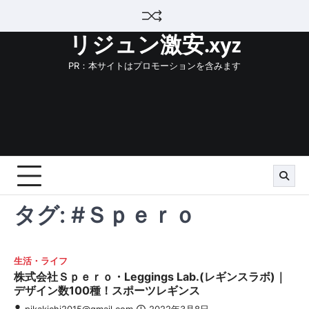
Skip
to
リジュン激安.xyz
content
PR：本サイトはプロモーションを含みます
タグ:
#Ｓｐｅｒｏ
生活・ライフ
株式会社Ｓｐｅｒｏ・Leggings Lab.(レギンスラボ)｜
デザイン数100種！スポーツレギンス