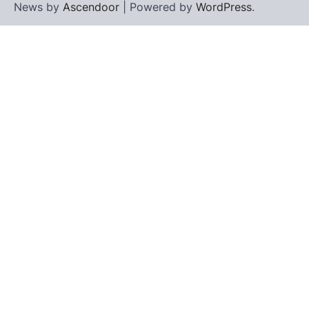
News by
Ascendoor
| Powered by
WordPress
.