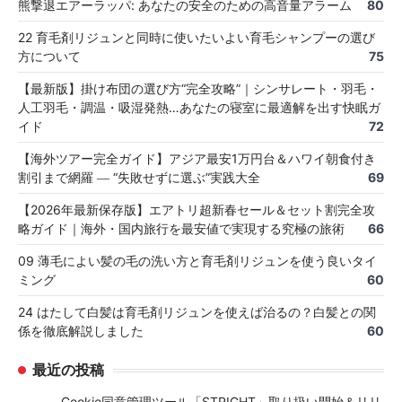
熊撃退エアーラッパ: あなたの安全のための高音量アラーム
80
22 育毛剤リジュンと同時に使いたいよい育毛シャンプーの選び
方について
75
【最新版】掛け布団の選び方“完全攻略”｜シンサレート・羽毛・
人工羽毛・調温・吸湿発熱…あなたの寝室に最適解を出す快眠ガ
イド
72
【海外ツアー完全ガイド】アジア最安1万円台＆ハワイ朝食付き
割引まで網羅 ― “失敗せずに選ぶ”実践大全
69
【2026年最新保存版】エアトリ超新春セール＆セット割完全攻
略ガイド｜海外・国内旅行を最安値で実現する究極の旅術
66
09 薄毛によい髪の毛の洗い方と育毛剤リジュンを使う良いタイ
ミング
60
24 はたして白髪は育毛剤リジュンを使えば治るの？白髪との関
係を徹底解説しました
60
最近の投稿
Cookie同意管理ツール「STRIGHT」取り扱い開始＆リリ