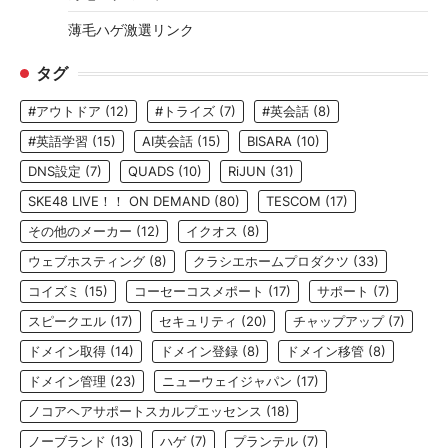
薄毛ハゲ激選リンク
タグ
#アウトドア
(12)
#トライズ
(7)
#英会話
(8)
#英語学習
(15)
AI英会話
(15)
BISARA
(10)
DNS設定
(7)
QUADS
(10)
RiJUN
(31)
SKE48 LIVE！！ ON DEMAND
(80)
TESCOM
(17)
その他のメーカー
(12)
イクオス
(8)
ウェブホスティング
(8)
クラシエホームプロダクツ
(33)
コイズミ
(15)
コーセーコスメポート
(17)
サポート
(7)
スピークエル
(17)
セキュリティ
(20)
チャップアップ
(7)
ドメイン取得
(14)
ドメイン登録
(8)
ドメイン移管
(8)
ドメイン管理
(23)
ニューウェイジャパン
(17)
ノコアヘアサポートスカルプエッセンス
(18)
ノーブランド
(13)
ハゲ
(7)
プランテル
(7)