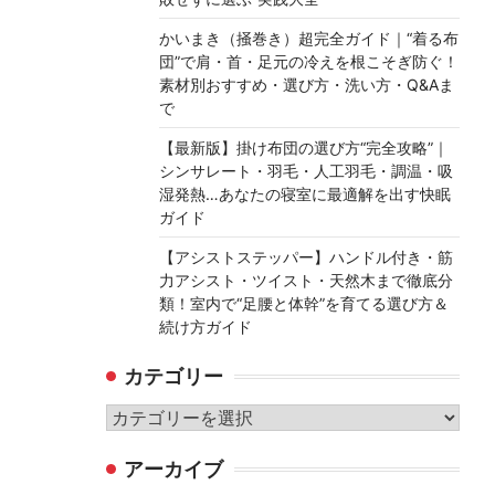
かいまき（掻巻き）超完全ガイド｜“着る布
団”で肩・首・足元の冷えを根こそぎ防ぐ！
素材別おすすめ・選び方・洗い方・Q&Aま
で
【最新版】掛け布団の選び方“完全攻略”｜
シンサレート・羽毛・人工羽毛・調温・吸
湿発熱…あなたの寝室に最適解を出す快眠
ガイド
【アシストステッパー】ハンドル付き・筋
力アシスト・ツイスト・天然木まで徹底分
類！室内で“足腰と体幹”を育てる選び方＆
続け方ガイド
カテゴリー
カ
テ
アーカイブ
ゴ