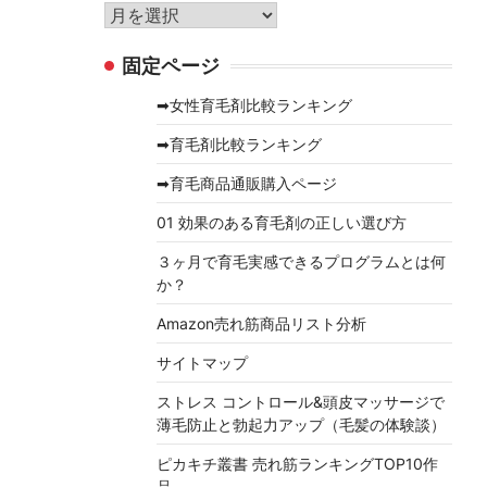
リ
ア
ー
ー
固定ページ
カ
イ
➡女性育毛剤比較ランキング
ブ
➡育毛剤比較ランキング
➡育毛商品通販購入ページ
01 効果のある育毛剤の正しい選び方
３ヶ月で育毛実感できるプログラムとは何
か？
Amazon売れ筋商品リスト分析
サイトマップ
ストレス コントロール&頭皮マッサージで
薄毛防止と勃起力アップ（毛髪の体験談）
ピカキチ叢書 売れ筋ランキングTOP10作
品