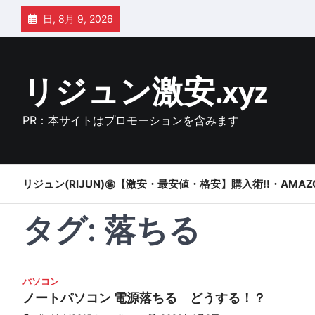
Skip
日, 8月 9, 2026
to
content
リジュン激安.xyz
PR：本サイトはプロモーションを含みます
リジュン(RIJUN)㊙【激安・最安値・格安】購入術!!・AMAZ
タグ:
落ちる
パソコン
ノートパソコン 電源落ちる どうする！？