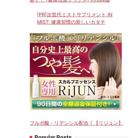
[PR]次世代ミストサプリメント IN
MIST: 健康習慣の新しいカタチ
フルボ酸・リデンシル配合！【リジュン】
Popular Posts