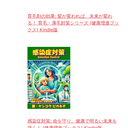
育毛剤の効果: 髪が変われば、未来が変わ
る！ 育毛・薄毛対策シリーズ (健康増進ブッ
クス) Kindle版
感染症対策: 命を守り、健康で明るい未来を
築く！ (健康増進ブックス) Kindle版