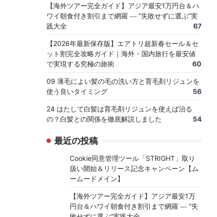
【海外ツアー完全ガイド】アジア最安1万円台＆ハ
ワイ朝食付き割引まで網羅 ― “失敗せずに選ぶ”実
践大全
67
【2026年最新保存版】エアトリ超新春セール＆セ
ット割完全攻略ガイド｜海外・国内旅行を最安値
で実現する究極の旅術
60
09 薄毛によい髪の毛の洗い方と育毛剤リジュンを
使う良いタイミング
56
24 はたして白髪は育毛剤リジュンを使えば治る
の？白髪との関係を徹底解説しました
54
最近の投稿
Cookie同意管理ツール「STRIGHT」取り
扱い開始＆リリース記念キャンペーン【ム
ームードメイン】
【海外ツアー完全ガイド】アジア最安1万
円台＆ハワイ朝食付き割引まで網羅 ― “失
敗せずに選ぶ”実践大全