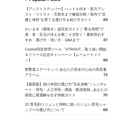
【アシストステッパー】ハンドル付き・筋力アシ
スト・ツイスト・天然木まで徹底分類！室内で“足
腰と体幹”を育てる選び方＆続け方ガイド
89
かいまき（掻巻き）超完全ガイド｜“着る布団”で
肩・首・足元の冷えを根こそぎ防ぐ！素材別おす
すめ・選び方・洗い方・Q&Aまで
87
Cookie同意管理ツール「STRIGHT」取り扱い開始
＆リリース記念キャンペーン【ムームードメイ
ン】
86
熊撃退エアーラッパ: あなたの安全のための高音量
アラーム
75
【最新版】掛け布団の選び方“完全攻略”｜シンサレ
ート・羽毛・人工羽毛・調温・吸湿発熱…あなたの
寝室に最適解を出す快眠ガイド
70
22 育毛剤リジュンと同時に使いたいよい育毛シャ
ンプーの選び方について
69