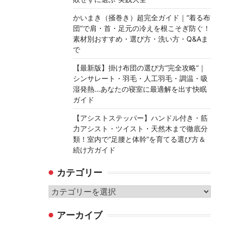
かいまき（掻巻き）超完全ガイド｜“着る布
団”で肩・首・足元の冷えを根こそぎ防ぐ！
素材別おすすめ・選び方・洗い方・Q&Aま
で
【最新版】掛け布団の選び方“完全攻略”｜
シンサレート・羽毛・人工羽毛・調温・吸
湿発熱…あなたの寝室に最適解を出す快眠
ガイド
【アシストステッパー】ハンドル付き・筋
力アシスト・ツイスト・天然木まで徹底分
類！室内で“足腰と体幹”を育てる選び方＆
続け方ガイド
カテゴリー
カ
テ
アーカイブ
ゴ