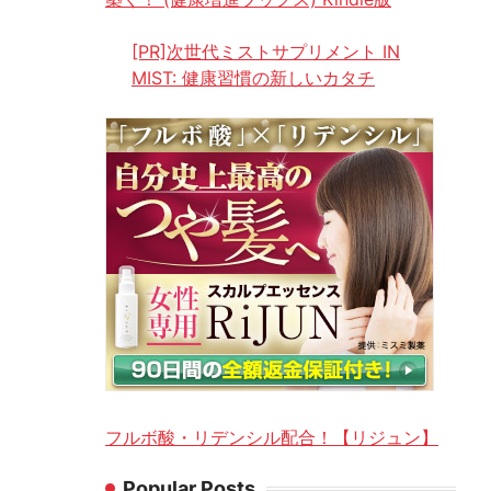
[PR]次世代ミストサプリメント IN
MIST: 健康習慣の新しいカタチ
フルボ酸・リデンシル配合！【リジュン】
Popular Posts