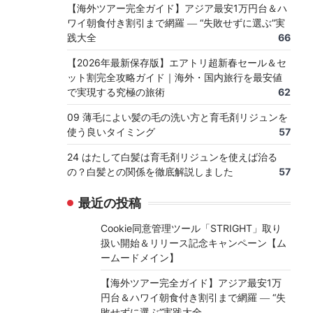
【海外ツアー完全ガイド】アジア最安1万円台＆ハ
ワイ朝食付き割引まで網羅 ― “失敗せずに選ぶ”実
践大全
66
【2026年最新保存版】エアトリ超新春セール＆セ
ット割完全攻略ガイド｜海外・国内旅行を最安値
で実現する究極の旅術
62
09 薄毛によい髪の毛の洗い方と育毛剤リジュンを
使う良いタイミング
57
24 はたして白髪は育毛剤リジュンを使えば治る
の？白髪との関係を徹底解説しました
57
最近の投稿
Cookie同意管理ツール「STRIGHT」取り
扱い開始＆リリース記念キャンペーン【ム
ームードメイン】
【海外ツアー完全ガイド】アジア最安1万
円台＆ハワイ朝食付き割引まで網羅 ― “失
敗せずに選ぶ”実践大全