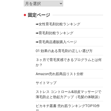
リ
ア
ー
ー
固定ページ
カ
イ
➡女性育毛剤比較ランキング
ブ
➡育毛剤比較ランキング
➡育毛商品通販購入ページ
01 効果のある育毛剤の正しい選び方
３ヶ月で育毛実感できるプログラムとは何
か？
Amazon売れ筋商品リスト分析
サイトマップ
ストレス コントロール&頭皮マッサージで
薄毛防止と勃起力アップ（毛髪の体験談）
ピカキチ叢書 売れ筋ランキングTOP10作
品