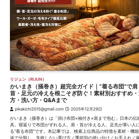
リジュン（RIJUN）
かいまき（掻巻き）超完全ガイド｜“着る布団”で肩
首・足元の冷えを根こそぎ防ぐ！素材別おすすめ・
方・洗い方・Q&Aまで
pikakichi2015@gmail.com
2025年12月29日
かいまき（掻巻き）は「掛け布団×袖付き×肩まで包む」日本の伝
具。寝返りで布団がずれる人、肩・首が冷える人、足先が寒い人
る“着る布団”です。本記事では、検索上位商品の特徴を素材・機
途で分類し、失敗しない選び方／季節別の使い分け／お手入れ／