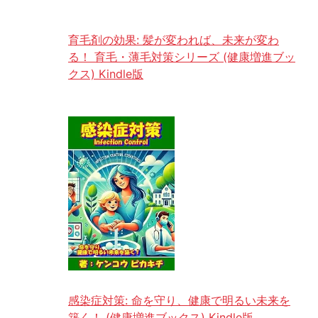
育毛剤の効果: 髪が変われば、未来が変わ
る！ 育毛・薄毛対策シリーズ (健康増進ブッ
クス) Kindle版
感染症対策: 命を守り、健康で明るい未来を
築く！ (健康増進ブックス) Kindle版