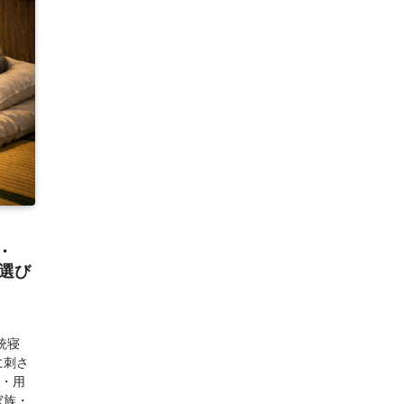
・
選び
統寝
に刺さ
能・用
家族・