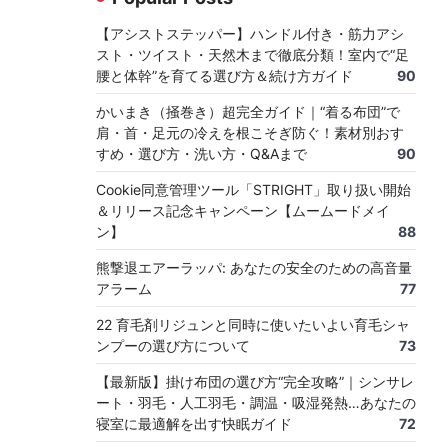
【アシストステッパー】ハンドル付き・筋力アシ
スト・ツイスト・天然木まで徹底分類！室内で“足
腰と体幹”を育てる選び方＆続け方ガイド
90
かいまき（掻巻き）超完全ガイド｜“着る布団”で
肩・首・足元の冷えを根こそぎ防ぐ！素材別おす
すめ・選び方・洗い方・Q&Aまで
90
Cookie同意管理ツール「STRIGHT」取り扱い開始
＆リリース記念キャンペーン【ムームードメイ
ン】
88
熊撃退エアーラッパ: あなたの安全のための高音量
アラーム
77
22 育毛剤リジュンと同時に使いたいよい育毛シャ
ンプーの選び方について
73
【最新版】掛け布団の選び方“完全攻略”｜シンサレ
ート・羽毛・人工羽毛・調温・吸湿発熱…あなたの
寝室に最適解を出す快眠ガイド
72