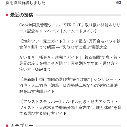
係を徹底解説しました
63
最近の投稿
Cookie同意管理ツール「STRIGHT」取り扱い開始＆リリ
ース記念キャンペーン【ムームードメイン】
【海外ツアー完全ガイド】アジア最安1万円台＆ハワイ朝
食付き割引まで網羅 ― “失敗せずに選ぶ”実践大全
かいまき（掻巻き）超完全ガイド｜“着る布団”で肩・首・
足元の冷えを根こそぎ防ぐ！素材別おすすめ・選び方・
洗い方・Q&Aまで
【最新版】掛け布団の選び方“完全攻略”｜シンサレート・
羽毛・人工羽毛・調温・吸湿発熱…あなたの寝室に最適
解を出す快眠ガイド
【アシストステッパー】ハンドル付き・筋力アシスト・
ツイスト・天然木まで徹底分類！室内で“足腰と体幹”を育
てる選び方＆続け方ガイド
カテゴリー