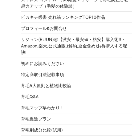
起力アップ（毛髪の体験談）
ピカキチ叢書 売れ筋ランキングTOP10作品
プロフィール&お問合せ
リジュン(RiJUN)㊙【激安・最安値・格安】購入術!!・
Amazon,楽天,公式通販,(解約,返金含め)お得購入する秘
訣!
初めにお読みください
特定商取引法記載事項
育毛5大原則と植物比較論
育毛Q&A
育毛マップ早わかり！
育毛促進プラン
育毛剤成分比較(試用)