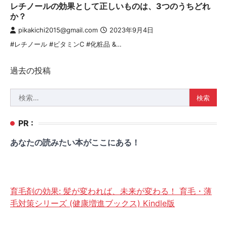
レチノールの効果として正しいものは、3つのうちどれ
か？
pikakichi2015@gmail.com
2023年9月4日
#レチノール #ビタミンC #化粧品 &…
投
過去の投稿
稿
検
ナ
索:
ビ
PR :
ゲ
あなたの読みたい本がここにある！
ー
シ
ョ
育毛剤の効果: 髪が変われば、未来が変わる！ 育毛・薄
ン
毛対策シリーズ (健康増進ブックス) Kindle版