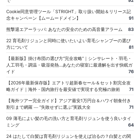
で
92
Cookie同意管理ツール「STRIGHT」取り扱い開始＆リリース記
念キャンペーン【ムームードメイン】
91
熊撃退エアーラッパ: あなたの安全のための高音量アラーム
83
22 育毛剤リジュンと同時に使いたいよい育毛シャンプーの選び
方について
81
【最新版】掛け布団の選び方“完全攻略”｜シンサレート・羽毛・
人工羽毛・調温・吸湿発熱…あなたの寝室に最適解を出す快眠ガ
イド
76
【2026年最新保存版】エアトリ超新春セール＆セット割完全攻
略ガイド｜海外・国内旅行を最安値で実現する究極の旅術
71
【海外ツアー完全ガイド】アジア最安1万円台＆ハワイ朝食付き
割引まで網羅 ― “失敗せずに選ぶ”実践大全
71
09 薄毛によい髪の毛の洗い方と育毛剤リジュンを使う良いタイ
ミング
64
24 はたして白髪は育毛剤リジュンを使えば治るの？白髪との関