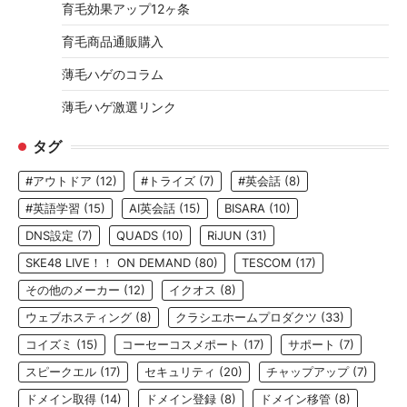
育毛効果アップ12ヶ条
育毛商品通販購入
薄毛ハゲのコラム
薄毛ハゲ激選リンク
タグ
#アウトドア
(12)
#トライズ
(7)
#英会話
(8)
#英語学習
(15)
AI英会話
(15)
BISARA
(10)
DNS設定
(7)
QUADS
(10)
RiJUN
(31)
SKE48 LIVE！！ ON DEMAND
(80)
TESCOM
(17)
その他のメーカー
(12)
イクオス
(8)
ウェブホスティング
(8)
クラシエホームプロダクツ
(33)
コイズミ
(15)
コーセーコスメポート
(17)
サポート
(7)
スピークエル
(17)
セキュリティ
(20)
チャップアップ
(7)
ドメイン取得
(14)
ドメイン登録
(8)
ドメイン移管
(8)