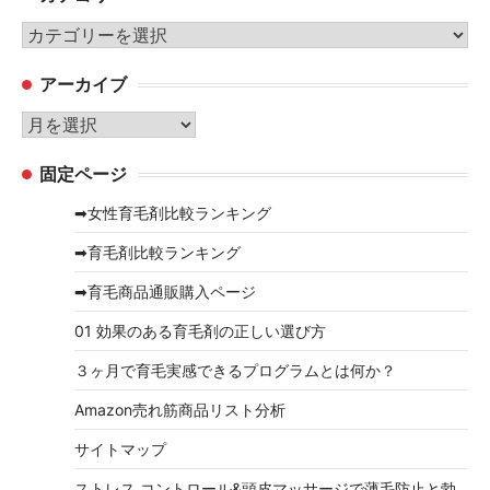
カ
テ
アーカイブ
ゴ
リ
ア
ー
ー
固定ページ
カ
イ
➡女性育毛剤比較ランキング
ブ
➡育毛剤比較ランキング
➡育毛商品通販購入ページ
01 効果のある育毛剤の正しい選び方
３ヶ月で育毛実感できるプログラムとは何か？
Amazon売れ筋商品リスト分析
サイトマップ
ストレス コントロール&頭皮マッサージで薄毛防止と勃