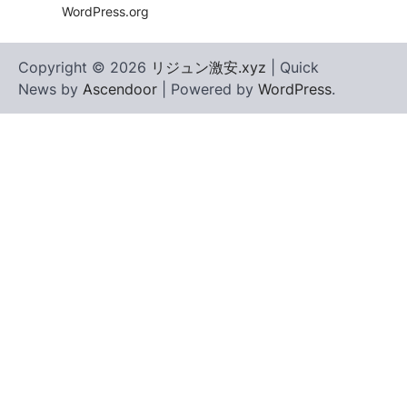
WordPress.org
Copyright © 2026
リジュン激安.xyz
| Quick
News by
Ascendoor
| Powered by
WordPress
.