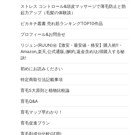
ストレス コントロール&頭皮マッサージで薄毛防止と勃
起力アップ（毛髪の体験談）
ピカキチ叢書 売れ筋ランキングTOP10作品
プロフィール&お問合せ
リジュン(RiJUN)㊙【激安・最安値・格安】購入術!!・
Amazon,楽天,公式通販,(解約,返金含め)お得購入する秘
訣!
初めにお読みください
特定商取引法記載事項
育毛5大原則と植物比較論
育毛Q&A
育毛マップ早わかり！
育毛促進プラン
育毛剤成分比較(試用)