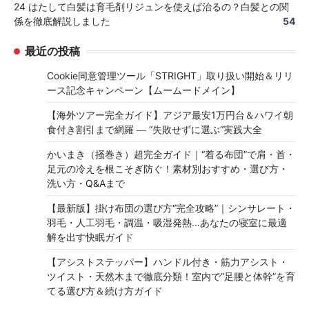
24 はたして白髪は育毛剤リジュンを使えば治るの？白髪との関
係を徹底解説しました
54
最近の投稿
Cookie同意管理ツール「STRIGHT」取り扱い開始＆リリ
ース記念キャンペーン【ムームードメイン】
【海外ツアー完全ガイド】アジア最安1万円台＆ハワイ朝
食付き割引まで網羅 ― “失敗せずに選ぶ”実践大全
かいまき（掻巻き）超完全ガイド｜“着る布団”で肩・首・
足元の冷えを根こそぎ防ぐ！素材別おすすめ・選び方・
洗い方・Q&Aまで
【最新版】掛け布団の選び方“完全攻略”｜シンサレート・
羽毛・人工羽毛・調温・吸湿発熱…あなたの寝室に最適
解を出す快眠ガイド
【アシストステッパー】ハンドル付き・筋力アシスト・
ツイスト・天然木まで徹底分類！室内で“足腰と体幹”を育
てる選び方＆続け方ガイド