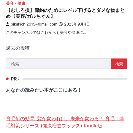
美容・健康
【むしろ損】節約のためにレベル下げるとダメな物まと
め【美容/ガルちゃん】
pikakichi2015@gmail.com
2023年9月4日
このチャンネルではこれからも美容や健康に…
投
過去の投稿
稿
検
ナ
索:
ビ
PR :
ゲ
あなたの読みたい本がここにある！
ー
シ
ョ
育毛剤の効果: 髪が変われば、未来が変わる！ 育毛・薄
ン
毛対策シリーズ (健康増進ブックス) Kindle版