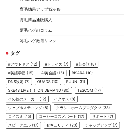
育毛効果アップ12ヶ条
育毛商品通販購入
薄毛ハゲのコラム
薄毛ハゲ激選リンク
タグ
#アウトドア
(12)
#トライズ
(7)
#英会話
(8)
#英語学習
(15)
AI英会話
(15)
BISARA
(10)
DNS設定
(7)
QUADS
(10)
RiJUN
(31)
SKE48 LIVE！！ ON DEMAND
(80)
TESCOM
(17)
その他のメーカー
(12)
イクオス
(8)
ウェブホスティング
(8)
クラシエホームプロダクツ
(33)
コイズミ
(15)
コーセーコスメポート
(17)
サポート
(7)
スピークエル
(17)
セキュリティ
(20)
チャップアップ
(7)