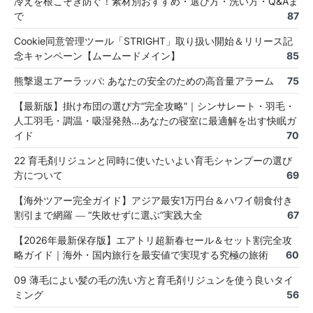
冷えを根こそぎ防ぐ！素材別おすすめ・選び方・洗い方・Q&Aま
で
87
Cookie同意管理ツール「STRIGHT」取り扱い開始＆リリース記
念キャンペーン【ムームードメイン】
85
熊撃退エアーラッパ: あなたの安全のための高音量アラーム
75
【最新版】掛け布団の選び方“完全攻略”｜シンサレート・羽毛・
人工羽毛・調温・吸湿発熱…あなたの寝室に最適解を出す快眠ガ
イド
70
22 育毛剤リジュンと同時に使いたいよい育毛シャンプーの選び
方について
69
【海外ツアー完全ガイド】アジア最安1万円台＆ハワイ朝食付き
割引まで網羅 ― “失敗せずに選ぶ”実践大全
67
【2026年最新保存版】エアトリ超新春セール＆セット割完全攻
略ガイド｜海外・国内旅行を最安値で実現する究極の旅術
60
09 薄毛によい髪の毛の洗い方と育毛剤リジュンを使う良いタイ
ミング
56