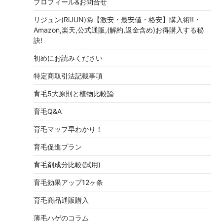
プロフィール&お問合せ
リジュン(RiJUN)㊙【激安・最安値・格安】購入術!!・
Amazon,楽天,公式通販,(解約,返金含め)お得購入する秘
訣!
初めにお読みください
特定商取引法記載事項
育毛5大原則と植物比較論
育毛Q&A
育毛マップ早わかり！
育毛促進プラン
育毛剤成分比較(試用)
育毛効果アップ12ヶ条
育毛商品通販購入
薄毛ハゲのコラム