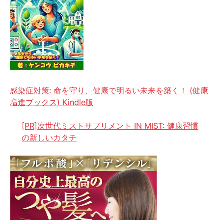
感染症対策: 命を守り、健康で明るい未来を築く！ (健康
増進ブックス) Kindle版
[PR]次世代ミストサプリメント IN MIST: 健康習慣
の新しいカタチ