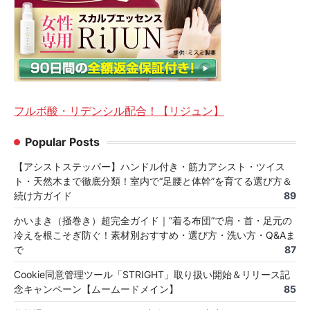
フルボ酸・リデンシル配合！【リジュン】
Popular Posts
【アシストステッパー】ハンドル付き・筋力アシスト・ツイス
ト・天然木まで徹底分類！室内で“足腰と体幹”を育てる選び方＆
続け方ガイド
89
かいまき（掻巻き）超完全ガイド｜“着る布団”で肩・首・足元の
冷えを根こそぎ防ぐ！素材別おすすめ・選び方・洗い方・Q&Aま
で
87
Cookie同意管理ツール「STRIGHT」取り扱い開始＆リリース記
念キャンペーン【ムームードメイン】
85