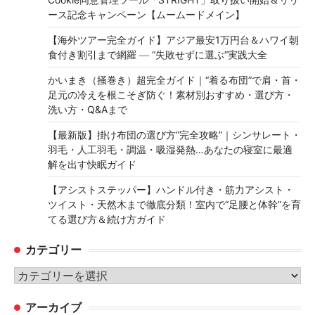
ース記念キャンペーン【ムームードメイン】
【海外ツアー完全ガイド】アジア最安1万円台＆ハワイ朝
食付き割引まで網羅 ― “失敗せずに選ぶ”実践大全
かいまき（掻巻き）超完全ガイド｜“着る布団”で肩・首・
足元の冷えを根こそぎ防ぐ！素材別おすすめ・選び方・
洗い方・Q&Aまで
【最新版】掛け布団の選び方“完全攻略”｜シンサレート・
羽毛・人工羽毛・調温・吸湿発熱…あなたの寝室に最適
解を出す快眠ガイド
【アシストステッパー】ハンドル付き・筋力アシスト・
ツイスト・天然木まで徹底分類！室内で“足腰と体幹”を育
てる選び方＆続け方ガイド
カテゴリー
カ
テ
アーカイブ
ゴ