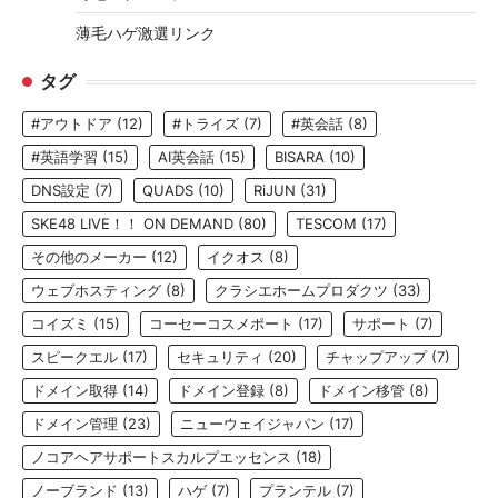
薄毛ハゲ激選リンク
タグ
#アウトドア
(12)
#トライズ
(7)
#英会話
(8)
#英語学習
(15)
AI英会話
(15)
BISARA
(10)
DNS設定
(7)
QUADS
(10)
RiJUN
(31)
SKE48 LIVE！！ ON DEMAND
(80)
TESCOM
(17)
その他のメーカー
(12)
イクオス
(8)
ウェブホスティング
(8)
クラシエホームプロダクツ
(33)
コイズミ
(15)
コーセーコスメポート
(17)
サポート
(7)
スピークエル
(17)
セキュリティ
(20)
チャップアップ
(7)
ドメイン取得
(14)
ドメイン登録
(8)
ドメイン移管
(8)
ドメイン管理
(23)
ニューウェイジャパン
(17)
ノコアヘアサポートスカルプエッセンス
(18)
ノーブランド
(13)
ハゲ
(7)
プランテル
(7)