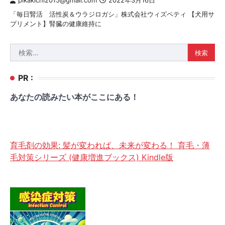
pikakichi2015@gmail.com
2022年3月16日
「毎日腎活 活性炭＆ウラジロガシ」株式会社ウィズペティ 【犬用サ
プリメント】腎臓の健康維持に
検
索:
PR :
あなたの読みたい本がここにある！
育毛剤の効果: 髪が変われば、未来が変わる！ 育毛・薄
毛対策シリーズ (健康増進ブックス) Kindle版