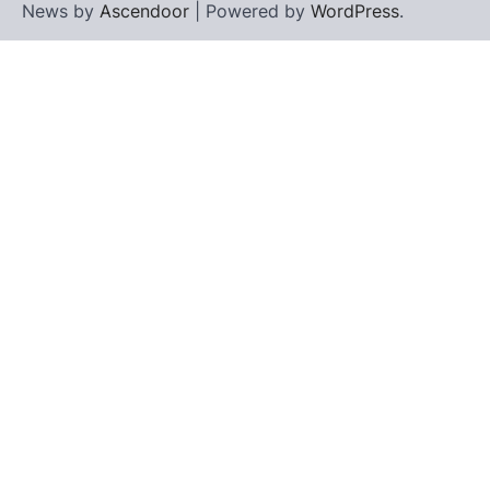
News by
Ascendoor
| Powered by
WordPress
.