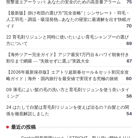
熊撃退エアーラッパ: あなたの安全のための高音量アラーム
75
【最新版】掛け布団の選び方“完全攻略”｜シンサレート・羽毛・
人工羽毛・調温・吸湿発熱…あなたの寝室に最適解を出す快眠ガ
イド
70
22 育毛剤リジュンと同時に使いたいよい育毛シャンプーの選び
方について
69
【海外ツアー完全ガイド】アジア最安1万円台＆ハワイ朝食付き
割引まで網羅 ― “失敗せずに選ぶ”実践大全
67
【2026年最新保存版】エアトリ超新春セール＆セット割完全攻
略ガイド｜海外・国内旅行を最安値で実現する究極の旅術
60
09 薄毛によい髪の毛の洗い方と育毛剤リジュンを使う良いタイ
ミング
56
24 はたして白髪は育毛剤リジュンを使えば治るの？白髪との関
係を徹底解説しました
54
最近の投稿
Cookie同意管理ツール「STRIGHT」取り扱い開始＆リリ