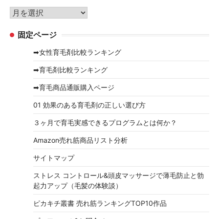
リ
ア
ー
ー
固定ページ
カ
イ
➡女性育毛剤比較ランキング
ブ
➡育毛剤比較ランキング
➡育毛商品通販購入ページ
01 効果のある育毛剤の正しい選び方
３ヶ月で育毛実感できるプログラムとは何か？
Amazon売れ筋商品リスト分析
サイトマップ
ストレス コントロール&頭皮マッサージで薄毛防止と勃
起力アップ（毛髪の体験談）
ピカキチ叢書 売れ筋ランキングTOP10作品