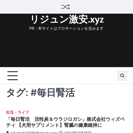
Skip
to
リジュン激安.xyz
content
PR：本サイトはプロモーションを含みます
タグ:
#毎日腎活
生活・ライフ
「毎日腎活 活性炭＆ウラジロガシ」株式会社ウィズペ
ティ 【犬用サプリメント】腎臓の健康維持に