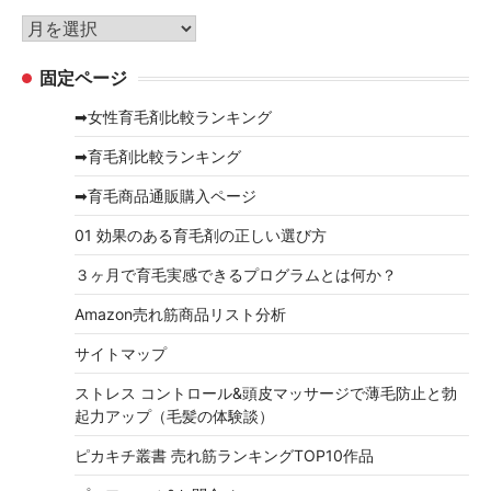
リ
ア
ー
ー
固定ページ
カ
イ
➡女性育毛剤比較ランキング
ブ
➡育毛剤比較ランキング
➡育毛商品通販購入ページ
01 効果のある育毛剤の正しい選び方
３ヶ月で育毛実感できるプログラムとは何か？
Amazon売れ筋商品リスト分析
サイトマップ
ストレス コントロール&頭皮マッサージで薄毛防止と勃
起力アップ（毛髪の体験談）
ピカキチ叢書 売れ筋ランキングTOP10作品