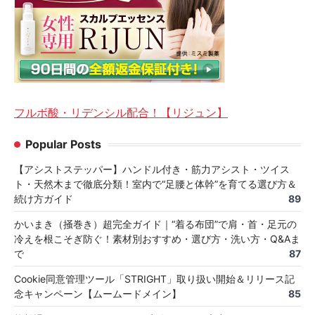
フルボ酸・リデンシル配合！【リジュン】
Popular Posts
【アシストステッパー】ハンドル付き・筋力アシスト・ツイス
ト・天然木まで徹底分類！室内で“足腰と体幹”を育てる選び方＆
続け方ガイド
89
かいまき（掻巻き）超完全ガイド｜“着る布団”で肩・首・足元の
冷えを根こそぎ防ぐ！素材別おすすめ・選び方・洗い方・Q&Aま
で
87
Cookie同意管理ツール「STRIGHT」取り扱い開始＆リリース記
念キャンペーン【ムームードメイン】
85