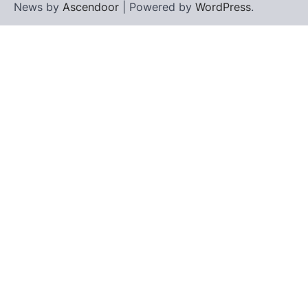
News by
Ascendoor
| Powered by
WordPress
.