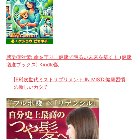
感染症対策: 命を守り、健康で明るい未来を築く！ (健康
増進ブックス) Kindle版
[PR]次世代ミストサプリメント IN MIST: 健康習慣
の新しいカタチ