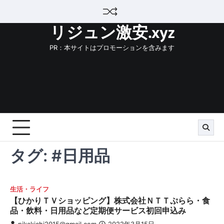
Skip
to
リジュン激安.xyz
content
PR：本サイトはプロモーションを含みます
タグ:
#日用品
生活・ライフ
【ひかりＴＶショッピング】株式会社ＮＴＴぷらら・食
品・飲料・日用品など定期便サービス初回申込み