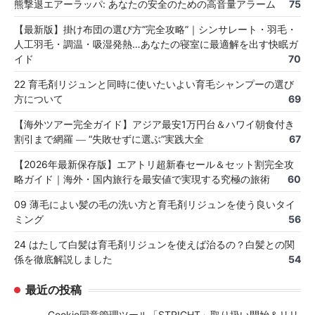
熊撃退エアーラッパ: あなたの安全のための高音量アラーム
75
【最新版】掛け布団の選び方“完全攻略”｜シンサレート・羽毛・
人工羽毛・調温・吸湿発熱…あなたの寝室に最適解を出す快眠ガ
イド
70
22 育毛剤リジュンと同時に使いたいよい育毛シャンプーの選び
方について
69
【海外ツアー完全ガイド】アジア最安1万円台＆ハワイ朝食付き
割引まで網羅 ― “失敗せずに選ぶ”実践大全
67
【2026年最新保存版】エアトリ超新春セール＆セット割完全攻
略ガイド｜海外・国内旅行を最安値で実現する究極の旅術
60
09 薄毛によい髪の毛の洗い方と育毛剤リジュンを使う良いタイ
ミング
56
24 はたして白髪は育毛剤リジュンを使えば治るの？白髪との関
係を徹底解説しました
54
最近の投稿
Cookie同意管理ツール「STRIGHT」取り扱い開始＆リリ