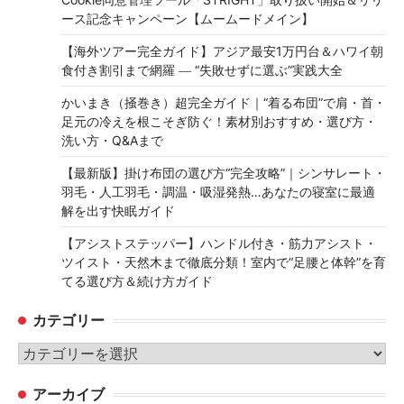
ース記念キャンペーン【ムームードメイン】
【海外ツアー完全ガイド】アジア最安1万円台＆ハワイ朝
食付き割引まで網羅 ― “失敗せずに選ぶ”実践大全
かいまき（掻巻き）超完全ガイド｜“着る布団”で肩・首・
足元の冷えを根こそぎ防ぐ！素材別おすすめ・選び方・
洗い方・Q&Aまで
【最新版】掛け布団の選び方“完全攻略”｜シンサレート・
羽毛・人工羽毛・調温・吸湿発熱…あなたの寝室に最適
解を出す快眠ガイド
【アシストステッパー】ハンドル付き・筋力アシスト・
ツイスト・天然木まで徹底分類！室内で“足腰と体幹”を育
てる選び方＆続け方ガイド
カテゴリー
カ
テ
アーカイブ
ゴ