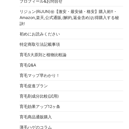
プロフィール&お問合せ
リジュン(RiJUN)㊙【激安・最安値・格安】購入術!!・
Amazon,楽天,公式通販,(解約,返金含め)お得購入する秘
訣!
初めにお読みください
特定商取引法記載事項
育毛5大原則と植物比較論
育毛Q&A
育毛マップ早わかり！
育毛促進プラン
育毛剤成分比較(試用)
育毛効果アップ12ヶ条
育毛商品通販購入
薄毛ハゲのコラム