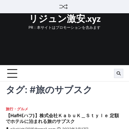
Skip
to
リジュン激安.xyz
content
PR：本サイトはプロモーションを含みます
タグ:
#旅のサブスク
旅行・グルメ
【HafH(ハフ)】株式会社ＫａｂｕＫ＿Ｓｔｙｌｅ 定額
でホテルに泊まれる旅のサブスク