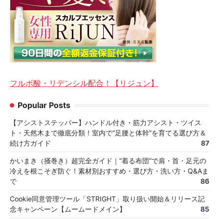
フルボ酸・リデンシル配合！【リジュン】
Popular Posts
【アシストステッパー】ハンドル付き・筋力アシスト・ツイス
ト・天然木まで徹底分類！室内で“足腰と体幹”を育てる選び方＆
続け方ガイド
87
かいまき（掻巻き）超完全ガイド｜“着る布団”で肩・首・足元の
冷えを根こそぎ防ぐ！素材別おすすめ・選び方・洗い方・Q&Aま
で
86
Cookie同意管理ツール「STRIGHT」取り扱い開始＆リリース記
念キャンペーン【ムームードメイン】
85