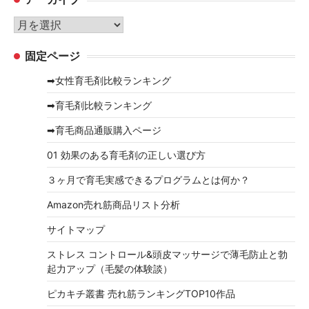
ゴ
リ
ア
ー
ー
固定ページ
カ
イ
➡女性育毛剤比較ランキング
ブ
➡育毛剤比較ランキング
➡育毛商品通販購入ページ
01 効果のある育毛剤の正しい選び方
３ヶ月で育毛実感できるプログラムとは何か？
Amazon売れ筋商品リスト分析
サイトマップ
ストレス コントロール&頭皮マッサージで薄毛防止と勃
起力アップ（毛髪の体験談）
ピカキチ叢書 売れ筋ランキングTOP10作品