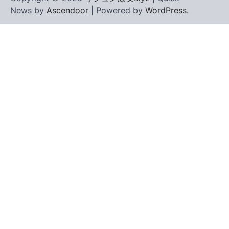
News by
Ascendoor
| Powered by
WordPress
.