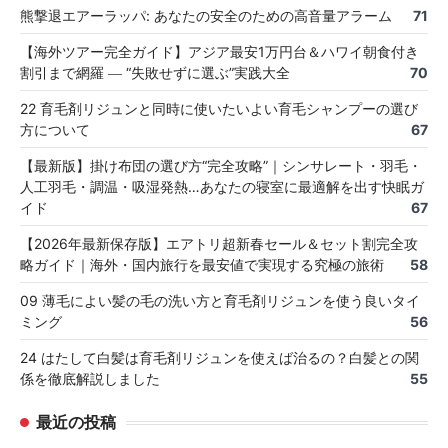
熊撃退エアーラッパ: あなたの安全のための高音量アラーム
71
【海外ツアー完全ガイド】アジア最安1万円台＆ハワイ朝食付き
割引まで網羅 ― “失敗せずに選ぶ”実践大全
70
22 育毛剤リジュンと同時に使いたいよい育毛シャンプーの選び
方について
67
【最新版】掛け布団の選び方“完全攻略”｜シンサレート・羽毛・
人工羽毛・調温・吸湿発熱…あなたの寝室に最適解を出す快眠ガ
イド
67
【2026年最新保存版】エアトリ超新春セール＆セット割完全攻
略ガイド｜海外・国内旅行を最安値で実現する究極の旅術
58
09 薄毛によい髪の毛の洗い方と育毛剤リジュンを使う良いタイ
ミング
56
24 はたして白髪は育毛剤リジュンを使えば治るの？白髪との関
係を徹底解説しました
55
最近の投稿