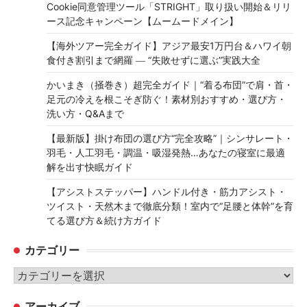
Cookie同意管理ツール「STRIGHT」取り扱い開始＆リリ
ース記念キャンペーン【ムームードメイン】
【海外ツアー完全ガイド】アジア最安1万円台＆ハワイ朝
食付き割引まで網羅 ― “失敗せずに選ぶ”実践大全
かいまき（掻巻き）超完全ガイド｜“着る布団”で肩・首・
足元の冷えを根こそぎ防ぐ！素材別おすすめ・選び方・
洗い方・Q&Aまで
【最新版】掛け布団の選び方“完全攻略”｜シンサレート・
羽毛・人工羽毛・調温・吸湿発熱…あなたの寝室に最適
解を出す快眠ガイド
【アシストステッパー】ハンドル付き・筋力アシスト・
ツイスト・天然木まで徹底分類！室内で“足腰と体幹”を育
てる選び方＆続け方ガイド
カテゴリー
カ
テ
アーカイブ