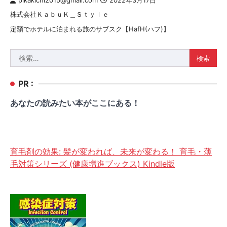
pikakichi2015@gmail.com
2022年3月17日
株式会社ＫａｂｕＫ＿Ｓｔｙｌｅ
定額でホテルに泊まれる旅のサブスク【HafH(ハフ)】
検
索:
PR :
あなたの読みたい本がここにある！
育毛剤の効果: 髪が変われば、未来が変わる！ 育毛・薄
毛対策シリーズ (健康増進ブックス) Kindle版