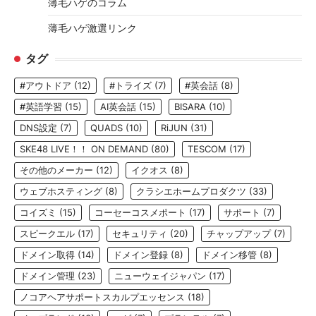
薄毛ハゲのコラム
薄毛ハゲ激選リンク
タグ
#アウトドア
(12)
#トライズ
(7)
#英会話
(8)
#英語学習
(15)
AI英会話
(15)
BISARA
(10)
DNS設定
(7)
QUADS
(10)
RiJUN
(31)
SKE48 LIVE！！ ON DEMAND
(80)
TESCOM
(17)
その他のメーカー
(12)
イクオス
(8)
ウェブホスティング
(8)
クラシエホームプロダクツ
(33)
コイズミ
(15)
コーセーコスメポート
(17)
サポート
(7)
スピークエル
(17)
セキュリティ
(20)
チャップアップ
(7)
ドメイン取得
(14)
ドメイン登録
(8)
ドメイン移管
(8)
ドメイン管理
(23)
ニューウェイジャパン
(17)
ノコアヘアサポートスカルプエッセンス
(18)