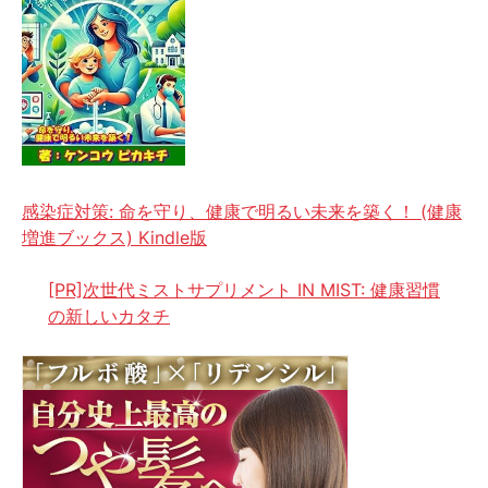
感染症対策: 命を守り、健康で明るい未来を築く！ (健康
増進ブックス) Kindle版
[PR]次世代ミストサプリメント IN MIST: 健康習慣
の新しいカタチ