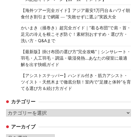
【海外ツアー完全ガイド】アジア最安1万円台＆ハワイ朝
食付き割引まで網羅 ― “失敗せずに選ぶ”実践大全
かいまき（掻巻き）超完全ガイド｜“着る布団”で肩・首・
足元の冷えを根こそぎ防ぐ！素材別おすすめ・選び方・
洗い方・Q&Aまで
【最新版】掛け布団の選び方“完全攻略”｜シンサレート・
羽毛・人工羽毛・調温・吸湿発熱…あなたの寝室に最適
解を出す快眠ガイド
【アシストステッパー】ハンドル付き・筋力アシスト・
ツイスト・天然木まで徹底分類！室内で“足腰と体幹”を育
てる選び方＆続け方ガイド
カテゴリー
カ
テ
アーカイブ
ゴ
リ