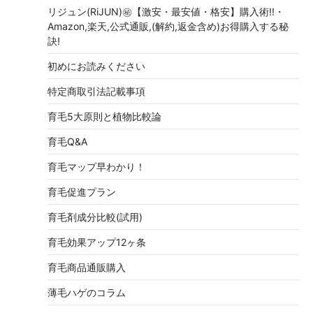
リジュン(RiJUN)㊙【激安・最安値・格安】購入術!!・
Amazon,楽天,公式通販,(解約,返金含め)お得購入する秘
訣!
初めにお読みください
特定商取引法記載事項
育毛5大原則と植物比較論
育毛Q&A
育毛マップ早わかり！
育毛促進プラン
育毛剤成分比較(試用)
育毛効果アップ12ヶ条
育毛商品通販購入
薄毛ハゲのコラム