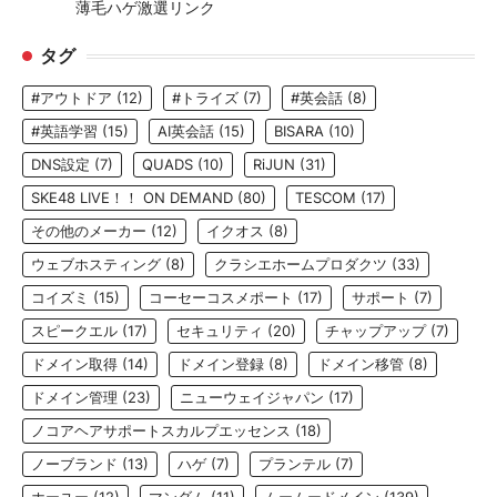
薄毛ハゲ激選リンク
タグ
#アウトドア
(12)
#トライズ
(7)
#英会話
(8)
#英語学習
(15)
AI英会話
(15)
BISARA
(10)
DNS設定
(7)
QUADS
(10)
RiJUN
(31)
SKE48 LIVE！！ ON DEMAND
(80)
TESCOM
(17)
その他のメーカー
(12)
イクオス
(8)
ウェブホスティング
(8)
クラシエホームプロダクツ
(33)
コイズミ
(15)
コーセーコスメポート
(17)
サポート
(7)
スピークエル
(17)
セキュリティ
(20)
チャップアップ
(7)
ドメイン取得
(14)
ドメイン登録
(8)
ドメイン移管
(8)
ドメイン管理
(23)
ニューウェイジャパン
(17)
ノコアヘアサポートスカルプエッセンス
(18)
ノーブランド
(13)
ハゲ
(7)
プランテル
(7)