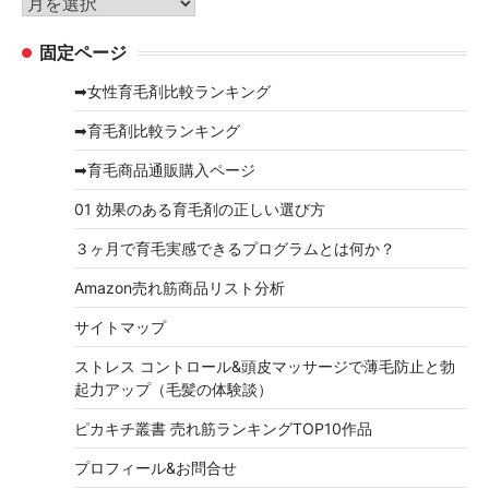
ア
ー
ー
固定ページ
カ
イ
➡女性育毛剤比較ランキング
ブ
➡育毛剤比較ランキング
➡育毛商品通販購入ページ
01 効果のある育毛剤の正しい選び方
３ヶ月で育毛実感できるプログラムとは何か？
Amazon売れ筋商品リスト分析
サイトマップ
ストレス コントロール&頭皮マッサージで薄毛防止と勃
起力アップ（毛髪の体験談）
ピカキチ叢書 売れ筋ランキングTOP10作品
プロフィール&お問合せ