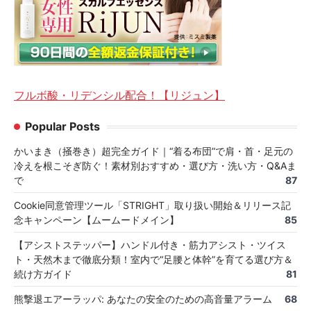
フルボ酸・リデンシル配合！【リジュン】
Popular Posts
かいまき（掻巻き）超完全ガイド｜“着る布団”で肩・首・足元の
冷えを根こそぎ防ぐ！素材別おすすめ・選び方・洗い方・Q&Aま
で
87
Cookie同意管理ツール「STRIGHT」取り扱い開始＆リリース記
念キャンペーン【ムームードメイン】
85
【アシストステッパー】ハンドル付き・筋力アシスト・ツイス
ト・天然木まで徹底分類！室内で“足腰と体幹”を育てる選び方＆
続け方ガイド
81
熊撃退エアーラッパ: あなたの安全のための高音量アラーム
68