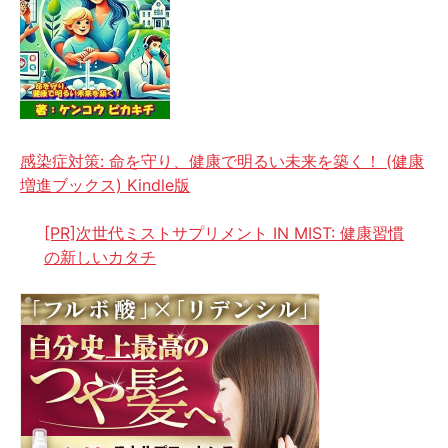
感染症対策: 命を守り、健康で明るい未来を築く！ (健康
増進ブックス) Kindle版
[PR]次世代ミストサプリメント IN MIST: 健康習慣
の新しいカタチ