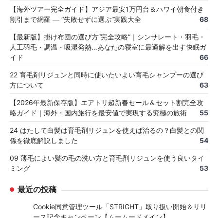
【海外ツアー完全ガイド】アジア最安1万円台＆ハワイ朝食付き
割引まで網羅 ― “失敗せずに選ぶ”実践大全
68
【最新版】掛け布団の選び方“完全攻略”｜シンサレート・羽毛・
人工羽毛・調温・吸湿発熱…あなたの寝室に最適解を出す快眠ガ
イド
66
22 育毛剤リジュンと同時に使いたいよい育毛シャンプーの選び
方について
63
【2026年最新保存版】エアトリ超新春セール＆セット割完全攻
略ガイド｜海外・国内旅行を最安値で実現する究極の旅術
55
24 はたして白髪は育毛剤リジュンを使えば治るの？白髪との関
係を徹底解説しました
54
09 薄毛によい髪の毛の洗い方と育毛剤リジュンを使う良いタイ
ミング
53
最近の投稿
Cookie同意管理ツール「STRIGHT」取り扱い開始＆リリ
ース記念キャンペーン【ムームードメイン】