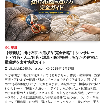
掛け布団
【最新版】掛け布団の選び方“完全攻略”｜シンサレー
ト・羽毛・人工羽毛・調温・吸湿発熱…あなたの寝室に
最適解を出す快眠ガイド
pikakichi2015@gmail.com
2025年12月27日
掛け布団は「暖かければOK」ではありません。体質・寝室環境・洗濯
事情・アレルギー配慮・収納スペースまで含めて考えると、同じ“冬
用”でも最適解は人によって変わります。本記事では、検索結果に多い
シンサレート（軽量・丸洗い）、テイジン系の防ダニ・抗菌防臭綿、
ホテル仕様の人工羽毛／ダクロン系、西川などの高級羽毛（マザーグ
ース等）、さらに温度調整わたや吸湿発熱“こたつ系”、シルク・羊毛
までを「用途別」に分類。選び方のチェックリスト、使い分け、手入