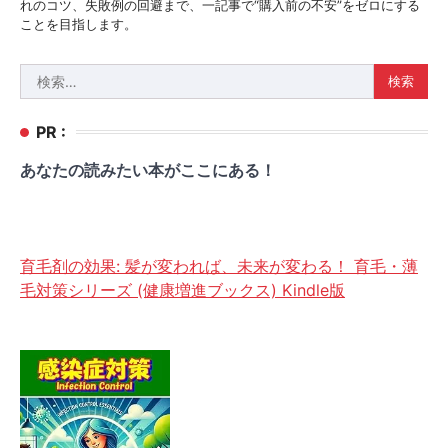
れのコツ、失敗例の回避まで、一記事で“購入前の不安”をゼロにする
ことを目指します。
検
索:
PR :
あなたの読みたい本がここにある！
育毛剤の効果: 髪が変われば、未来が変わる！ 育毛・薄
毛対策シリーズ (健康増進ブックス) Kindle版