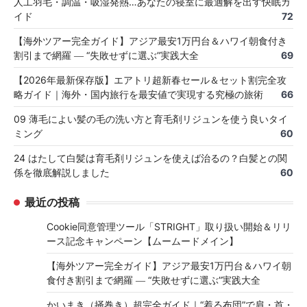
人工羽毛・調温・吸湿発熱…あなたの寝室に最適解を出す快眠ガ
イド
72
【海外ツアー完全ガイド】アジア最安1万円台＆ハワイ朝食付き
割引まで網羅 ― “失敗せずに選ぶ”実践大全
69
【2026年最新保存版】エアトリ超新春セール＆セット割完全攻
略ガイド｜海外・国内旅行を最安値で実現する究極の旅術
66
09 薄毛によい髪の毛の洗い方と育毛剤リジュンを使う良いタイ
ミング
60
24 はたして白髪は育毛剤リジュンを使えば治るの？白髪との関
係を徹底解説しました
60
最近の投稿
Cookie同意管理ツール「STRIGHT」取り扱い開始＆リリ
ース記念キャンペーン【ムームードメイン】
【海外ツアー完全ガイド】アジア最安1万円台＆ハワイ朝
食付き割引まで網羅 ― “失敗せずに選ぶ”実践大全
かいまき（掻巻き）超完全ガイド｜“着る布団”で肩・首・