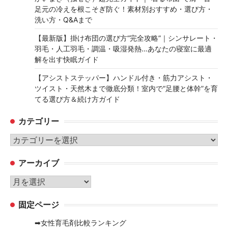
足元の冷えを根こそぎ防ぐ！素材別おすすめ・選び方・
洗い方・Q&Aまで
【最新版】掛け布団の選び方“完全攻略”｜シンサレート・
羽毛・人工羽毛・調温・吸湿発熱…あなたの寝室に最適
解を出す快眠ガイド
【アシストステッパー】ハンドル付き・筋力アシスト・
ツイスト・天然木まで徹底分類！室内で“足腰と体幹”を育
てる選び方＆続け方ガイド
カテゴリー
カ
テ
アーカイブ
ゴ
リ
ア
ー
ー
固定ページ
カ
イ
➡女性育毛剤比較ランキング