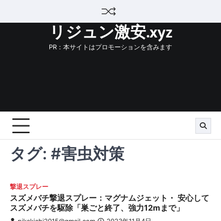
Skip
to
リジュン激安.xyz
content
PR：本サイトはプロモーションを含みます
タグ:
#害虫対策
撃退スプレー
スズメバチ撃退スプレー：マグナムジェット・ 安心して
スズメバチを駆除「巣ごと終了、強力12mまで」