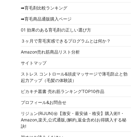
ブ
➡育毛剤比較ランキング
➡育毛商品通販購入ページ
01 効果のある育毛剤の正しい選び方
３ヶ月で育毛実感できるプログラムとは何か？
Amazon売れ筋商品リスト分析
サイトマップ
ストレス コントロール&頭皮マッサージで薄毛防止と勃
起力アップ（毛髪の体験談）
ピカキチ叢書 売れ筋ランキングTOP10作品
プロフィール&お問合せ
リジュン(RiJUN)㊙【激安・最安値・格安】購入術!!・
Amazon,楽天,公式通販,(解約,返金含め)お得購入する秘
訣!