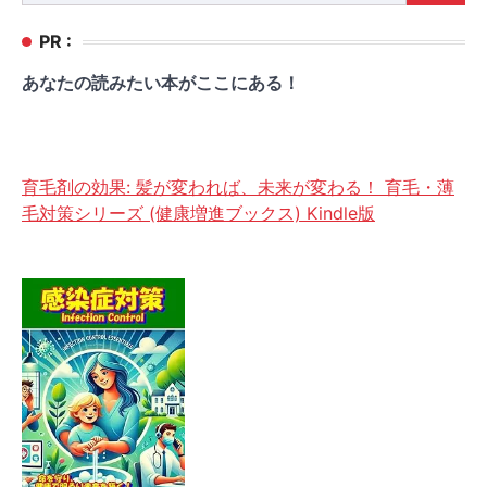
索:
PR :
あなたの読みたい本がここにある！
育毛剤の効果: 髪が変われば、未来が変わる！ 育毛・薄
毛対策シリーズ (健康増進ブックス) Kindle版