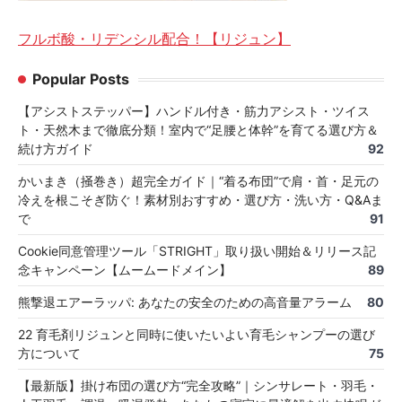
フルボ酸・リデンシル配合！【リジュン】
Popular Posts
【アシストステッパー】ハンドル付き・筋力アシスト・ツイス
ト・天然木まで徹底分類！室内で“足腰と体幹”を育てる選び方＆
続け方ガイド
92
かいまき（掻巻き）超完全ガイド｜“着る布団”で肩・首・足元の
冷えを根こそぎ防ぐ！素材別おすすめ・選び方・洗い方・Q&Aま
で
91
Cookie同意管理ツール「STRIGHT」取り扱い開始＆リリース記
念キャンペーン【ムームードメイン】
89
熊撃退エアーラッパ: あなたの安全のための高音量アラーム
80
22 育毛剤リジュンと同時に使いたいよい育毛シャンプーの選び
方について
75
【最新版】掛け布団の選び方“完全攻略”｜シンサレート・羽毛・