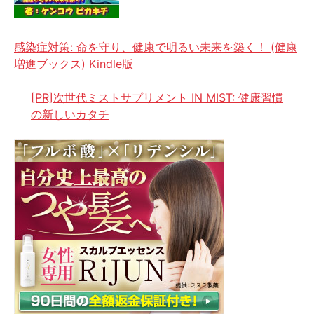
感染症対策: 命を守り、健康で明るい未来を築く！ (健康
増進ブックス) Kindle版
[PR]次世代ミストサプリメント IN MIST: 健康習慣
の新しいカタチ