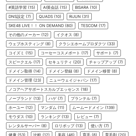
#英語学習
(15)
AI英会話
(15)
BISARA
(10)
DNS設定
(7)
QUADS
(10)
RiJUN
(31)
SKE48 LIVE！！ ON DEMAND
(80)
TESCOM
(17)
その他のメーカー
(12)
イクオス
(8)
ウェブホスティング
(8)
クラシエホームプロダクツ
(33)
コイズミ
(15)
コーセーコスメポート
(17)
サポート
(7)
スピークエル
(17)
セキュリティ
(20)
チャップアップ
(7)
ドメイン取得
(14)
ドメイン登録
(8)
ドメイン移管
(8)
ドメイン管理
(23)
ニューウェイジャパン
(17)
ノコアヘアサポートスカルプエッセンス
(18)
ノーブランド
(13)
ハゲ
(7)
プランテル
(7)
ホーユー
(12)
マンダム
(11)
ムームードメイン
(139)
モウダス
(10)
ランキング
(13)
レビュー
(7)
レンタルサーバー
(8)
ロリポップ
(13)
使い方
(7)
健康
(53)
比較
(12)
美容
(46)
育毛
(8)
育毛剤
(20)