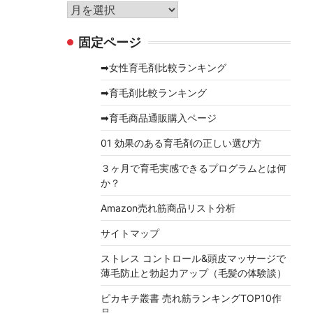
リ
ア
ー
ー
固定ページ
カ
イ
➡女性育毛剤比較ランキング
ブ
➡育毛剤比較ランキング
➡育毛商品通販購入ページ
01 効果のある育毛剤の正しい選び方
３ヶ月で育毛実感できるプログラムとは何
か？
Amazon売れ筋商品リスト分析
サイトマップ
ストレス コントロール&頭皮マッサージで
薄毛防止と勃起力アップ（毛髪の体験談）
ピカキチ叢書 売れ筋ランキングTOP10作
品