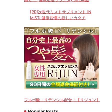
[PR]次世代ミストサプリメント IN
MIST: 健康習慣の新しいカタチ
フルボ酸・リデンシル配合！【リジュン】
Popular Posts