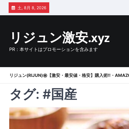
Skip
土, 8月 8, 2026
to
content
リジュン激安.xyz
PR：本サイトはプロモーションを含みます
リジュン(RIJUN)㊙【激安・最安値・格安】購入術!!・AMAZ
タグ:
#国産