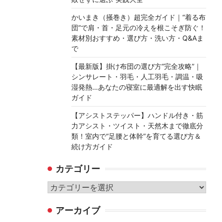
かいまき（掻巻き）超完全ガイド｜“着る布
団”で肩・首・足元の冷えを根こそぎ防ぐ！
素材別おすすめ・選び方・洗い方・Q&Aま
で
【最新版】掛け布団の選び方“完全攻略”｜
シンサレート・羽毛・人工羽毛・調温・吸
湿発熱…あなたの寝室に最適解を出す快眠
ガイド
【アシストステッパー】ハンドル付き・筋
力アシスト・ツイスト・天然木まで徹底分
類！室内で“足腰と体幹”を育てる選び方＆
続け方ガイド
カテゴリー
カ
テ
アーカイブ
ゴ