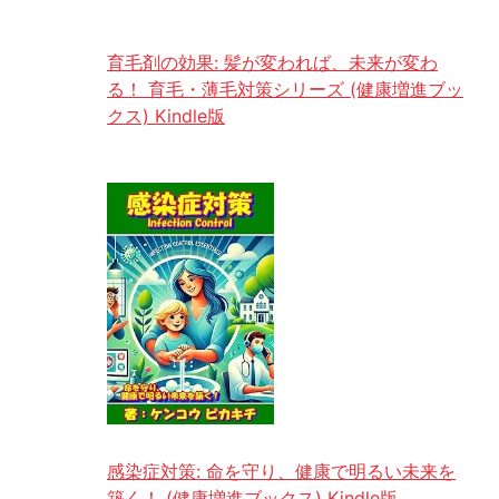
育毛剤の効果: 髪が変われば、未来が変わ
る！ 育毛・薄毛対策シリーズ (健康増進ブッ
クス) Kindle版
感染症対策: 命を守り、健康で明るい未来を
築く！ (健康増進ブックス) Kindle版