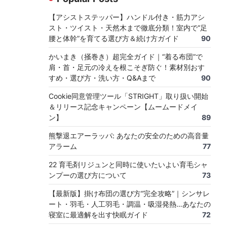
【アシストステッパー】ハンドル付き・筋力アシ
スト・ツイスト・天然木まで徹底分類！室内で“足
腰と体幹”を育てる選び方＆続け方ガイド
90
かいまき（掻巻き）超完全ガイド｜“着る布団”で
肩・首・足元の冷えを根こそぎ防ぐ！素材別おす
すめ・選び方・洗い方・Q&Aまで
90
Cookie同意管理ツール「STRIGHT」取り扱い開始
＆リリース記念キャンペーン【ムームードメイ
ン】
89
熊撃退エアーラッパ: あなたの安全のための高音量
アラーム
77
22 育毛剤リジュンと同時に使いたいよい育毛シャ
ンプーの選び方について
73
【最新版】掛け布団の選び方“完全攻略”｜シンサレ
ート・羽毛・人工羽毛・調温・吸湿発熱…あなたの
寝室に最適解を出す快眠ガイド
72