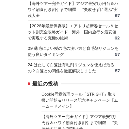
【海外ツアー完全ガイド】アジア最安1万円台＆ハ
ワイ朝食付き割引まで網羅 ― “失敗せずに選ぶ”実
践大全
67
【2026年最新保存版】エアトリ超新春セール＆セ
ット割完全攻略ガイド｜海外・国内旅行を最安値
で実現する究極の旅術
62
09 薄毛によい髪の毛の洗い方と育毛剤リジュンを
使う良いタイミング
57
24 はたして白髪は育毛剤リジュンを使えば治る
の？白髪との関係を徹底解説しました
57
最近の投稿
Cookie同意管理ツール「STRIGHT」取り
扱い開始＆リリース記念キャンペーン【ム
ームードメイン】
【海外ツアー完全ガイド】アジア最安1万
円台＆ハワイ朝食付き割引まで網羅 ― “失
敗せずに選ぶ”実践大全