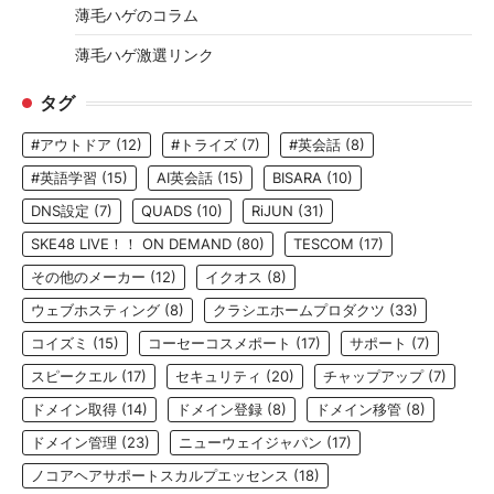
薄毛ハゲのコラム
薄毛ハゲ激選リンク
タグ
#アウトドア
(12)
#トライズ
(7)
#英会話
(8)
#英語学習
(15)
AI英会話
(15)
BISARA
(10)
DNS設定
(7)
QUADS
(10)
RiJUN
(31)
SKE48 LIVE！！ ON DEMAND
(80)
TESCOM
(17)
その他のメーカー
(12)
イクオス
(8)
ウェブホスティング
(8)
クラシエホームプロダクツ
(33)
コイズミ
(15)
コーセーコスメポート
(17)
サポート
(7)
スピークエル
(17)
セキュリティ
(20)
チャップアップ
(7)
ドメイン取得
(14)
ドメイン登録
(8)
ドメイン移管
(8)
ドメイン管理
(23)
ニューウェイジャパン
(17)
ノコアヘアサポートスカルプエッセンス
(18)