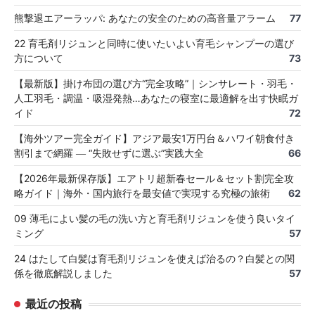
熊撃退エアーラッパ: あなたの安全のための高音量アラーム
77
22 育毛剤リジュンと同時に使いたいよい育毛シャンプーの選び
方について
73
【最新版】掛け布団の選び方“完全攻略”｜シンサレート・羽毛・
人工羽毛・調温・吸湿発熱…あなたの寝室に最適解を出す快眠ガ
イド
72
【海外ツアー完全ガイド】アジア最安1万円台＆ハワイ朝食付き
割引まで網羅 ― “失敗せずに選ぶ”実践大全
66
【2026年最新保存版】エアトリ超新春セール＆セット割完全攻
略ガイド｜海外・国内旅行を最安値で実現する究極の旅術
62
09 薄毛によい髪の毛の洗い方と育毛剤リジュンを使う良いタイ
ミング
57
24 はたして白髪は育毛剤リジュンを使えば治るの？白髪との関
係を徹底解説しました
57
最近の投稿