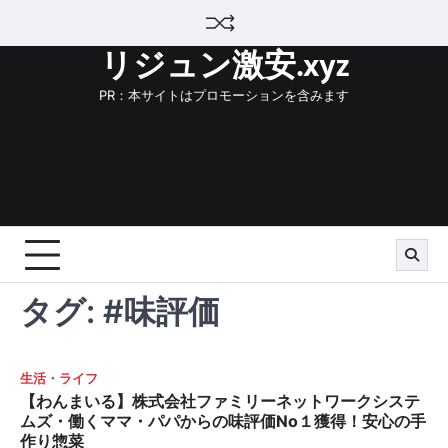
Skip
to
リジュン激安.xyz
content
PR：本サイトはプロモーションを含みます
タグ:
#味評価
生活・ライフ
【わんまいる】株式会社ファミリーネットワークシステ
ムズ・働くママ・パパからの味評価No１獲得！安心の手
作り惣菜