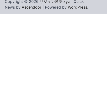
Copyright © 2026
リジュン激安.xyz
| Quick
News by
Ascendoor
| Powered by
WordPress
.