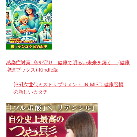
感染症対策: 命を守り、健康で明るい未来を築く！ (健康
増進ブックス) Kindle版
[PR]次世代ミストサプリメント IN MIST: 健康習慣
の新しいカタチ