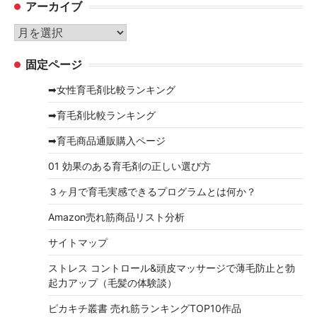
アーカイブ
ゴ
リ
ア
ー
ー
固定ページ
カ
イ
➡女性育毛剤比較ランキング
ブ
➡育毛剤比較ランキング
➡育毛商品通販購入ページ
01 効果のある育毛剤の正しい選び方
３ヶ月で育毛実感できるプログラムとは何か？
Amazon売れ筋商品リスト分析
サイトマップ
ストレス コントロール&頭皮マッサージで薄毛防止と勃
起力アップ（毛髪の体験談）
ピカキチ叢書 売れ筋ランキングTOP10作品