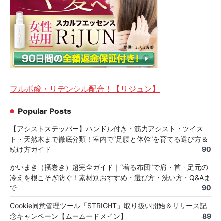
フルボ酸・リデンシル配合！【リジュン】
Popular Posts
【アシストステッパー】ハンドル付き・筋力アシスト・ツイス
ト・天然木まで徹底分類！室内で“足腰と体幹”を育てる選び方＆
続け方ガイド
90
かいまき（掻巻き）超完全ガイド｜“着る布団”で肩・首・足元の
冷えを根こそぎ防ぐ！素材別おすすめ・選び方・洗い方・Q&Aま
で
90
Cookie同意管理ツール「STRIGHT」取り扱い開始＆リリース記
念キャンペーン【ムームードメイン】
89