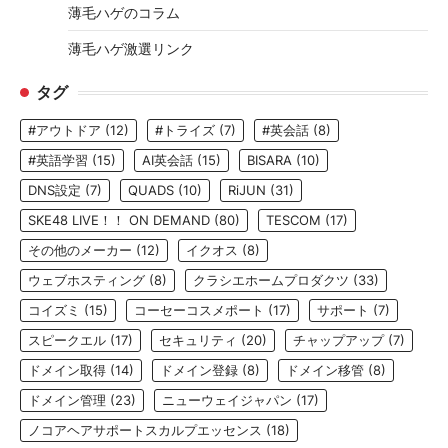
薄毛ハゲのコラム
薄毛ハゲ激選リンク
タグ
#アウトドア
(12)
#トライズ
(7)
#英会話
(8)
#英語学習
(15)
AI英会話
(15)
BISARA
(10)
DNS設定
(7)
QUADS
(10)
RiJUN
(31)
SKE48 LIVE！！ ON DEMAND
(80)
TESCOM
(17)
その他のメーカー
(12)
イクオス
(8)
ウェブホスティング
(8)
クラシエホームプロダクツ
(33)
コイズミ
(15)
コーセーコスメポート
(17)
サポート
(7)
スピークエル
(17)
セキュリティ
(20)
チャップアップ
(7)
ドメイン取得
(14)
ドメイン登録
(8)
ドメイン移管
(8)
ドメイン管理
(23)
ニューウェイジャパン
(17)
ノコアヘアサポートスカルプエッセンス
(18)