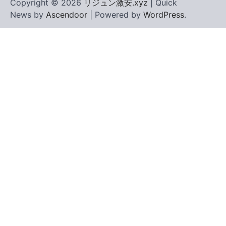
Copyright © 2026
リジュン激安.xyz
| Quick
News by
Ascendoor
| Powered by
WordPress
.