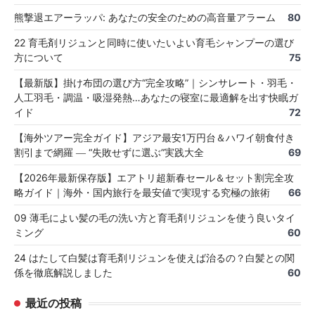
熊撃退エアーラッパ: あなたの安全のための高音量アラーム
80
22 育毛剤リジュンと同時に使いたいよい育毛シャンプーの選び
方について
75
【最新版】掛け布団の選び方“完全攻略”｜シンサレート・羽毛・
人工羽毛・調温・吸湿発熱…あなたの寝室に最適解を出す快眠ガ
イド
72
【海外ツアー完全ガイド】アジア最安1万円台＆ハワイ朝食付き
割引まで網羅 ― “失敗せずに選ぶ”実践大全
69
【2026年最新保存版】エアトリ超新春セール＆セット割完全攻
略ガイド｜海外・国内旅行を最安値で実現する究極の旅術
66
09 薄毛によい髪の毛の洗い方と育毛剤リジュンを使う良いタイ
ミング
60
24 はたして白髪は育毛剤リジュンを使えば治るの？白髪との関
係を徹底解説しました
60
最近の投稿