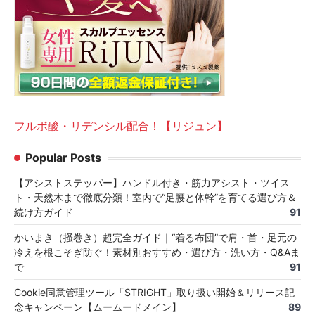
フルボ酸・リデンシル配合！【リジュン】
Popular Posts
【アシストステッパー】ハンドル付き・筋力アシスト・ツイス
ト・天然木まで徹底分類！室内で“足腰と体幹”を育てる選び方＆
続け方ガイド
91
かいまき（掻巻き）超完全ガイド｜“着る布団”で肩・首・足元の
冷えを根こそぎ防ぐ！素材別おすすめ・選び方・洗い方・Q&Aま
で
91
Cookie同意管理ツール「STRIGHT」取り扱い開始＆リリース記
念キャンペーン【ムームードメイン】
89