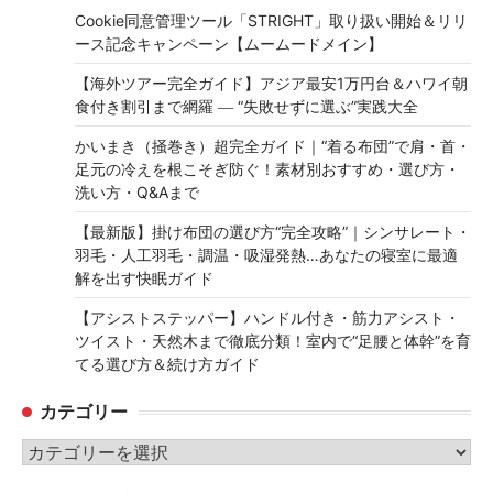
Cookie同意管理ツール「STRIGHT」取り扱い開始＆リリ
ース記念キャンペーン【ムームードメイン】
【海外ツアー完全ガイド】アジア最安1万円台＆ハワイ朝
食付き割引まで網羅 ― “失敗せずに選ぶ”実践大全
かいまき（掻巻き）超完全ガイド｜“着る布団”で肩・首・
足元の冷えを根こそぎ防ぐ！素材別おすすめ・選び方・
洗い方・Q&Aまで
【最新版】掛け布団の選び方“完全攻略”｜シンサレート・
羽毛・人工羽毛・調温・吸湿発熱…あなたの寝室に最適
解を出す快眠ガイド
【アシストステッパー】ハンドル付き・筋力アシスト・
ツイスト・天然木まで徹底分類！室内で“足腰と体幹”を育
てる選び方＆続け方ガイド
カテゴリー
カ
テ