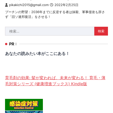
pikakichi2015@gmail.com
2022年2月25日
プーチンの野望：2036年までに反逆する者は抹殺、軍事侵攻も辞さ
ず「旧ソ連邦復活」をさせる！
検
索:
PR :
あなたの読みたい本がここにある！
育毛剤の効果: 髪が変われば、未来が変わる！ 育毛・薄
毛対策シリーズ (健康増進ブックス) Kindle版