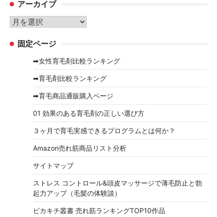
アーカイブ
ゴ
リ
ア
ー
ー
固定ページ
カ
イ
➡女性育毛剤比較ランキング
ブ
➡育毛剤比較ランキング
➡育毛商品通販購入ページ
01 効果のある育毛剤の正しい選び方
３ヶ月で育毛実感できるプログラムとは何か？
Amazon売れ筋商品リスト分析
サイトマップ
ストレス コントロール&頭皮マッサージで薄毛防止と勃
起力アップ（毛髪の体験談）
ピカキチ叢書 売れ筋ランキングTOP10作品