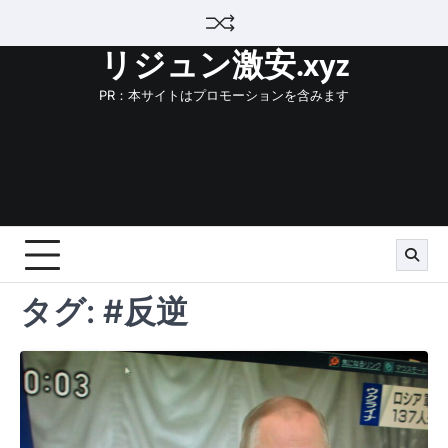
Skip
to
リジュン激安.xyz
content
PR：本サイトはプロモーションを含みます
タグ:
#反逆