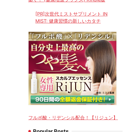
[PR]次世代ミストサプリメント IN
MIST: 健康習慣の新しいカタチ
フルボ酸・リデンシル配合！【リジュン】
Popular Posts