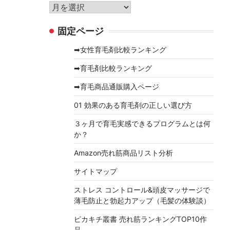
リ
ア
ー
ー
固定ページ
カ
イ
➡女性育毛剤比較ランキング
ブ
➡育毛剤比較ランキング
➡育毛商品通販購入ページ
01 効果のある育毛剤の正しい選び方
３ヶ月で育毛実感できるプログラムとは何
か？
Amazon売れ筋商品リスト分析
サイトマップ
ストレス コントロール&頭皮マッサージで
薄毛防止と勃起力アップ（毛髪の体験談）
ピカキチ叢書 売れ筋ランキングTOP10作
品