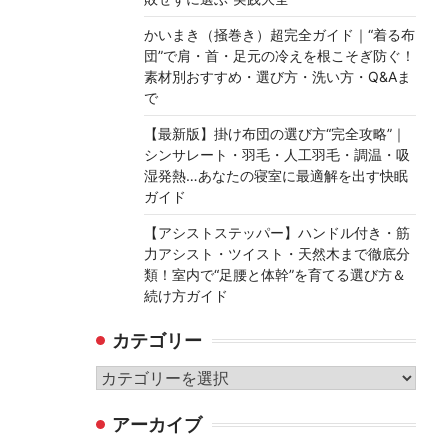
かいまき（掻巻き）超完全ガイド｜“着る布
団”で肩・首・足元の冷えを根こそぎ防ぐ！
素材別おすすめ・選び方・洗い方・Q&Aま
で
【最新版】掛け布団の選び方“完全攻略”｜
シンサレート・羽毛・人工羽毛・調温・吸
湿発熱…あなたの寝室に最適解を出す快眠
ガイド
【アシストステッパー】ハンドル付き・筋
力アシスト・ツイスト・天然木まで徹底分
類！室内で“足腰と体幹”を育てる選び方＆
続け方ガイド
カテゴリー
カ
テ
アーカイブ
ゴ