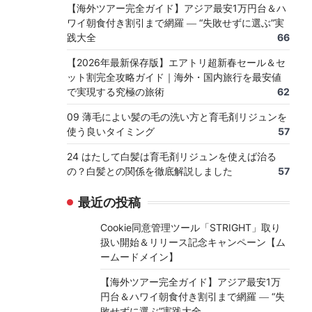
【海外ツアー完全ガイド】アジア最安1万円台＆ハ
ワイ朝食付き割引まで網羅 ― “失敗せずに選ぶ”実
践大全
66
【2026年最新保存版】エアトリ超新春セール＆セ
ット割完全攻略ガイド｜海外・国内旅行を最安値
で実現する究極の旅術
62
09 薄毛によい髪の毛の洗い方と育毛剤リジュンを
使う良いタイミング
57
24 はたして白髪は育毛剤リジュンを使えば治る
の？白髪との関係を徹底解説しました
57
最近の投稿
Cookie同意管理ツール「STRIGHT」取り
扱い開始＆リリース記念キャンペーン【ム
ームードメイン】
【海外ツアー完全ガイド】アジア最安1万
円台＆ハワイ朝食付き割引まで網羅 ― “失
敗せずに選ぶ”実践大全