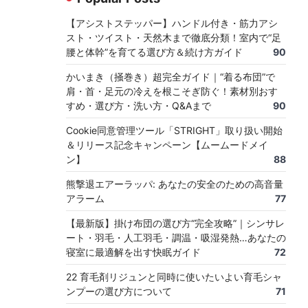
【アシストステッパー】ハンドル付き・筋力アシ
スト・ツイスト・天然木まで徹底分類！室内で“足
腰と体幹”を育てる選び方＆続け方ガイド
90
かいまき（掻巻き）超完全ガイド｜“着る布団”で
肩・首・足元の冷えを根こそぎ防ぐ！素材別おす
すめ・選び方・洗い方・Q&Aまで
90
Cookie同意管理ツール「STRIGHT」取り扱い開始
＆リリース記念キャンペーン【ムームードメイ
ン】
88
熊撃退エアーラッパ: あなたの安全のための高音量
アラーム
77
【最新版】掛け布団の選び方“完全攻略”｜シンサレ
ート・羽毛・人工羽毛・調温・吸湿発熱…あなたの
寝室に最適解を出す快眠ガイド
72
22 育毛剤リジュンと同時に使いたいよい育毛シャ
ンプーの選び方について
71