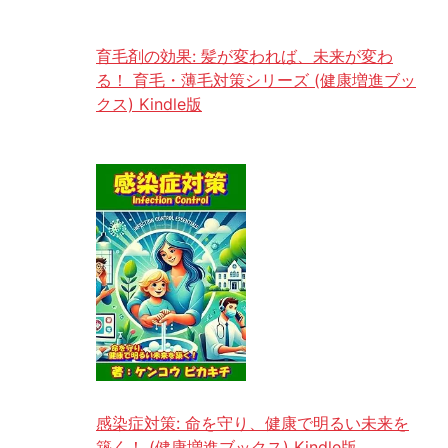
育毛剤の効果: 髪が変われば、未来が変わ
る！ 育毛・薄毛対策シリーズ (健康増進ブッ
クス) Kindle版
感染症対策: 命を守り、健康で明るい未来を
築く！ (健康増進ブックス) Kindle版