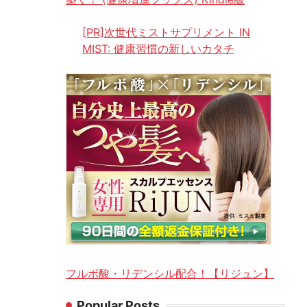
[PR]次世代ミストサプリメント IN
MIST: 健康習慣の新しいカタチ
フルボ酸・リデンシル配合！【リジュン】
Popular Posts