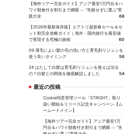
【海外ツアー完全ガイド】アジア最安1万円台＆ハ
ワイ朝食付き割引まで網羅 ― “失敗せずに選ぶ”実
践大全
68
【2026年最新保存版】エアトリ超新春セール＆セ
ット割完全攻略ガイド｜海外・国内旅行を最安値
で実現する究極の旅術
60
09 薄毛によい髪の毛の洗い方と育毛剤リジュンを
使う良いタイミング
56
24 はたして白髪は育毛剤リジュンを使えば治る
の？白髪との関係を徹底解説しました
54
最近の投稿
Cookie同意管理ツール「STRIGHT」取り
扱い開始＆リリース記念キャンペーン【ム
ームードメイン】
【海外ツアー完全ガイド】アジア最安1万
円台＆ハワイ朝食付き割引まで網羅 ― “失
敗せずに選ぶ”実践大全