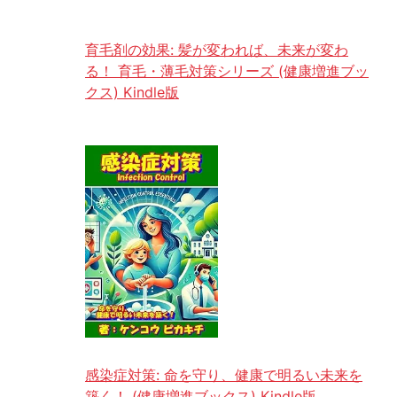
育毛剤の効果: 髪が変われば、未来が変わ
る！ 育毛・薄毛対策シリーズ (健康増進ブッ
クス) Kindle版
感染症対策: 命を守り、健康で明るい未来を
築く！ (健康増進ブックス) Kindle版