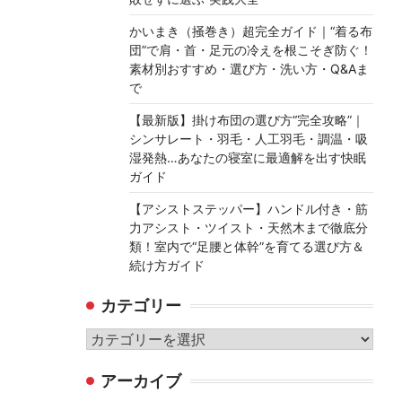
かいまき（掻巻き）超完全ガイド｜“着る布
団”で肩・首・足元の冷えを根こそぎ防ぐ！
素材別おすすめ・選び方・洗い方・Q&Aま
で
【最新版】掛け布団の選び方“完全攻略”｜
シンサレート・羽毛・人工羽毛・調温・吸
湿発熱…あなたの寝室に最適解を出す快眠
ガイド
【アシストステッパー】ハンドル付き・筋
力アシスト・ツイスト・天然木まで徹底分
類！室内で“足腰と体幹”を育てる選び方＆
続け方ガイド
カテゴリー
カ
テ
アーカイブ
ゴ