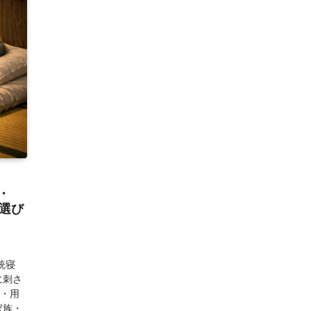
・
選び
統寝
に刺さ
能・用
家族・