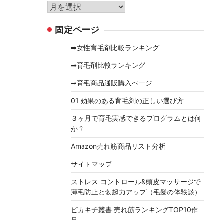
リ
ア
ー
ー
固定ページ
カ
イ
➡女性育毛剤比較ランキング
ブ
➡育毛剤比較ランキング
➡育毛商品通販購入ページ
01 効果のある育毛剤の正しい選び方
３ヶ月で育毛実感できるプログラムとは何
か？
Amazon売れ筋商品リスト分析
サイトマップ
ストレス コントロール&頭皮マッサージで
薄毛防止と勃起力アップ（毛髪の体験談）
ピカキチ叢書 売れ筋ランキングTOP10作
品