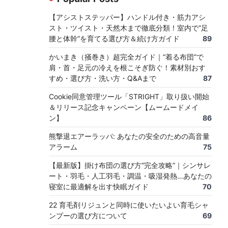
【アシストステッパー】ハンドル付き・筋力アシ
スト・ツイスト・天然木まで徹底分類！室内で“足
腰と体幹”を育てる選び方＆続け方ガイド
89
かいまき（掻巻き）超完全ガイド｜“着る布団”で
肩・首・足元の冷えを根こそぎ防ぐ！素材別おす
すめ・選び方・洗い方・Q&Aまで
87
Cookie同意管理ツール「STRIGHT」取り扱い開始
＆リリース記念キャンペーン【ムームードメイ
ン】
86
熊撃退エアーラッパ: あなたの安全のための高音量
アラーム
75
【最新版】掛け布団の選び方“完全攻略”｜シンサレ
ート・羽毛・人工羽毛・調温・吸湿発熱…あなたの
寝室に最適解を出す快眠ガイド
70
22 育毛剤リジュンと同時に使いたいよい育毛シャ
ンプーの選び方について
69