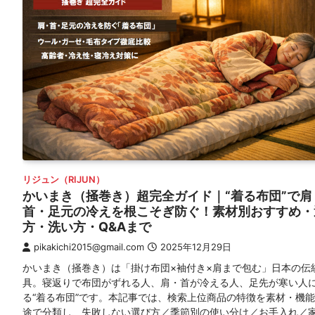
リジュン（RIJUN）
かいまき（掻巻き）超完全ガイド｜“着る布団”で肩
首・足元の冷えを根こそぎ防ぐ！素材別おすすめ・
方・洗い方・Q&Aまで
pikakichi2015@gmail.com
2025年12月29日
かいまき（掻巻き）は「掛け布団×袖付き×肩まで包む」日本の伝
具。寝返りで布団がずれる人、肩・首が冷える人、足先が寒い人
る“着る布団”です。本記事では、検索上位商品の特徴を素材・機
途で分類し、失敗しない選び方／季節別の使い分け／お手入れ／