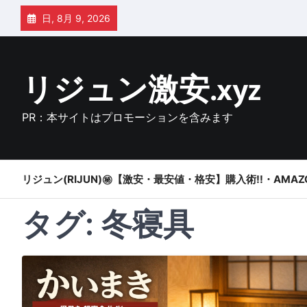
Skip
日, 8月 9, 2026
to
content
リジュン激安.xyz
PR：本サイトはプロモーションを含みます
リジュン(RIJUN)㊙【激安・最安値・格安】購入術!!・AMAZ
タグ:
冬寝具