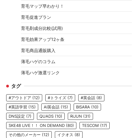
育毛マップ早わかり！
育毛促進プラン
育毛剤成分比較(試用)
育毛効果アップ12ヶ条
育毛商品通販購入
薄毛ハゲのコラム
薄毛ハゲ激選リンク
タグ
#アウトドア
(12)
#トライズ
(7)
#英会話
(8)
#英語学習
(15)
AI英会話
(15)
BISARA
(10)
DNS設定
(7)
QUADS
(10)
RiJUN
(31)
SKE48 LIVE！！ ON DEMAND
(80)
TESCOM
(17)
その他のメーカー
(12)
イクオス
(8)