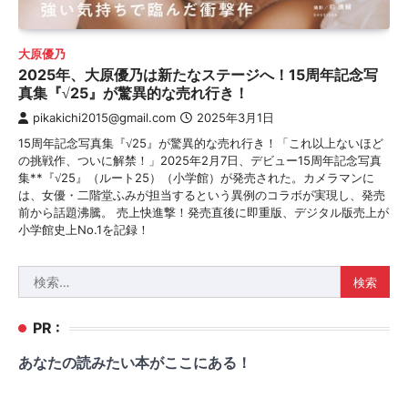
大原優乃
2025年、大原優乃は新たなステージへ！15周年記念写
真集『√25』が驚異的な売れ行き！
pikakichi2015@gmail.com
2025年3月1日
15周年記念写真集『√25』が驚異的な売れ行き！「これ以上ないほど
の挑戦作、ついに解禁！」2025年2月7日、デビュー15周年記念写真
集**『√25』（ルート25）（小学館）が発売された。カメラマンに
は、女優・二階堂ふみが担当するという異例のコラボが実現し、発売
前から話題沸騰。 売上快進撃！発売直後に即重版、デジタル版売上が
小学館史上No.1を記録！
検
索:
PR :
あなたの読みたい本がここにある！