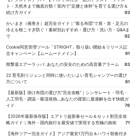
ト・天然木まで徹底分類！室内で“足腰と体幹”を育てる選び方＆
続け方ガイド
93
かいまき（掻巻き）超完全ガイド｜“着る布団”で肩・首・足元の
冷えを根こそぎ防ぐ！素材別おすすめ・選び方・洗い方・Q&Aま
で
92
Cookie同意管理ツール「STRIGHT」取り扱い開始＆リリース記
念キャンペーン【ムームードメイン】
91
熊撃退エアーラッパ: あなたの安全のための高音量アラーム
83
22 育毛剤リジュンと同時に使いたいよい育毛シャンプーの選び
方について
81
【最新版】掛け布団の選び方“完全攻略”｜シンサレート・羽毛・
人工羽毛・調温・吸湿発熱…あなたの寝室に最適解を出す快眠ガ
イド
76
【2026年最新保存版】エアトリ超新春セール＆セット割完全攻
略ガイド｜海外・国内旅行を最安値で実現する究極の旅術
71
【海外ツアー完全ガイド】アジア最安1万円台＆ハワイ朝食付き