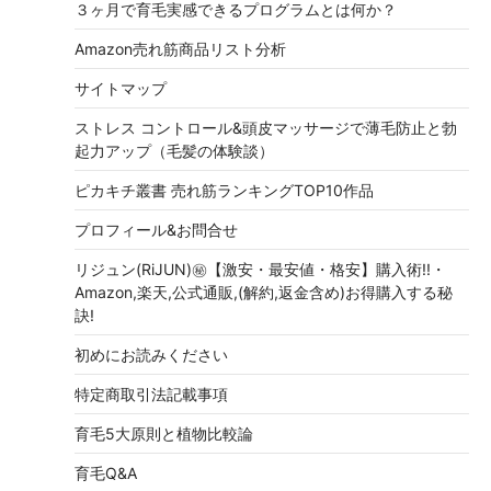
３ヶ月で育毛実感できるプログラムとは何か？
Amazon売れ筋商品リスト分析
サイトマップ
ストレス コントロール&頭皮マッサージで薄毛防止と勃
起力アップ（毛髪の体験談）
ピカキチ叢書 売れ筋ランキングTOP10作品
プロフィール&お問合せ
リジュン(RiJUN)㊙【激安・最安値・格安】購入術!!・
Amazon,楽天,公式通販,(解約,返金含め)お得購入する秘
訣!
初めにお読みください
特定商取引法記載事項
育毛5大原則と植物比較論
育毛Q&A