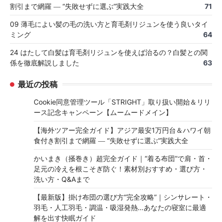
割引まで網羅 ― “失敗せずに選ぶ”実践大全
71
09 薄毛によい髪の毛の洗い方と育毛剤リジュンを使う良いタイ
ミング
64
24 はたして白髪は育毛剤リジュンを使えば治るの？白髪との関
係を徹底解説しました
63
最近の投稿
Cookie同意管理ツール「STRIGHT」取り扱い開始＆リリ
ース記念キャンペーン【ムームードメイン】
【海外ツアー完全ガイド】アジア最安1万円台＆ハワイ朝
食付き割引まで網羅 ― “失敗せずに選ぶ”実践大全
かいまき（掻巻き）超完全ガイド｜“着る布団”で肩・首・
足元の冷えを根こそぎ防ぐ！素材別おすすめ・選び方・
洗い方・Q&Aまで
【最新版】掛け布団の選び方“完全攻略”｜シンサレート・
羽毛・人工羽毛・調温・吸湿発熱…あなたの寝室に最適
解を出す快眠ガイド