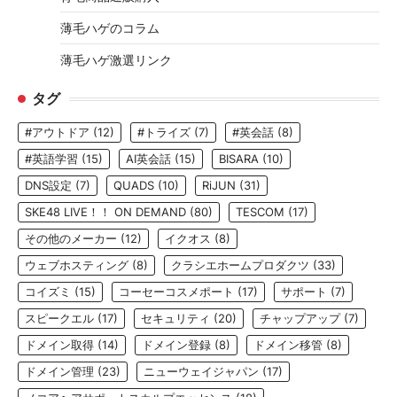
薄毛ハゲのコラム
薄毛ハゲ激選リンク
タグ
#アウトドア
(12)
#トライズ
(7)
#英会話
(8)
#英語学習
(15)
AI英会話
(15)
BISARA
(10)
DNS設定
(7)
QUADS
(10)
RiJUN
(31)
SKE48 LIVE！！ ON DEMAND
(80)
TESCOM
(17)
その他のメーカー
(12)
イクオス
(8)
ウェブホスティング
(8)
クラシエホームプロダクツ
(33)
コイズミ
(15)
コーセーコスメポート
(17)
サポート
(7)
スピークエル
(17)
セキュリティ
(20)
チャップアップ
(7)
ドメイン取得
(14)
ドメイン登録
(8)
ドメイン移管
(8)
ドメイン管理
(23)
ニューウェイジャパン
(17)