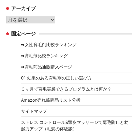
テ
アーカイブ
ゴ
リ
ア
ー
ー
固定ページ
カ
イ
➡女性育毛剤比較ランキング
ブ
➡育毛剤比較ランキング
➡育毛商品通販購入ページ
01 効果のある育毛剤の正しい選び方
３ヶ月で育毛実感できるプログラムとは何か？
Amazon売れ筋商品リスト分析
サイトマップ
ストレス コントロール&頭皮マッサージで薄毛防止と勃
起力アップ（毛髪の体験談）