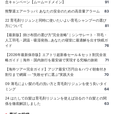
念キャンペーン【ムームードメイン】
91
熊撃退エアーラッパ: あなたの安全のための高音量アラーム
83
22 育毛剤リジュンと同時に使いたいよい育毛シャンプーの選び
方について
81
【最新版】掛け布団の選び方“完全攻略”｜シンサレート・羽毛・
人工羽毛・調温・吸湿発熱…あなたの寝室に最適解を出す快眠ガ
イド
76
【2026年最新保存版】エアトリ超新春セール＆セット割完全攻
略ガイド｜海外・国内旅行を最安値で実現する究極の旅術
71
【海外ツアー完全ガイド】アジア最安1万円台＆ハワイ朝食付き
割引まで網羅 ― “失敗せずに選ぶ”実践大全
70
09 薄毛によい髪の毛の洗い方と育毛剤リジュンを使う良いタイ
ミング
64
24 はたして白髪は育毛剤リジュンを使えば治るの？白髪との関
係を徹底解説しました
63