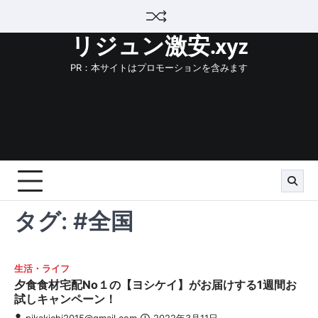
Skip
to
リジュン激安.xyz
content
PR：本サイトはプロモーションを含みます
タグ:
#全国
生活・ライフ
夕食食材宅配No１の【ヨシケイ】がお届けする1週間お
試しキャンペーン！