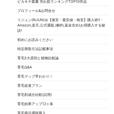
ピカキチ叢書 売れ筋ランキングTOP10作品
プロフィール&お問合せ
リジュン(RiJUN)㊙【激安・最安値・格安】購入術!!・
Amazon,楽天,公式通販,(解約,返金含め)お得購入する秘
訣!
初めにお読みください
特定商取引法記載事項
育毛5大原則と植物比較論
育毛Q&A
育毛マップ早わかり！
育毛促進プラン
育毛剤成分比較(試用)
育毛効果アップ12ヶ条
育毛商品通販購入