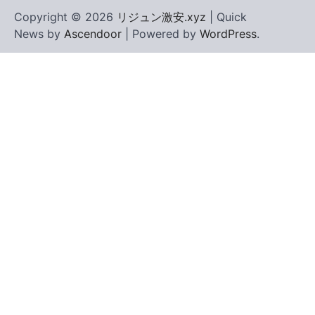
Copyright © 2026
リジュン激安.xyz
| Quick
News by
Ascendoor
| Powered by
WordPress
.