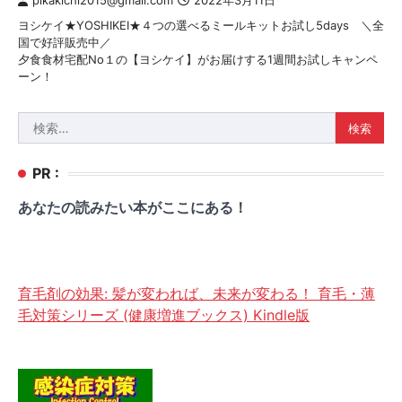
pikakichi2015@gmail.com
2022年3月11日
ヨシケイ★YOSHIKEI★４つの選べるミールキットお試し5days ＼全
国で好評販売中／
夕食食材宅配No１の【ヨシケイ】がお届けする1週間お試しキャンペ
ーン！
検
索:
PR :
あなたの読みたい本がここにある！
育毛剤の効果: 髪が変われば、未来が変わる！ 育毛・薄
毛対策シリーズ (健康増進ブックス) Kindle版