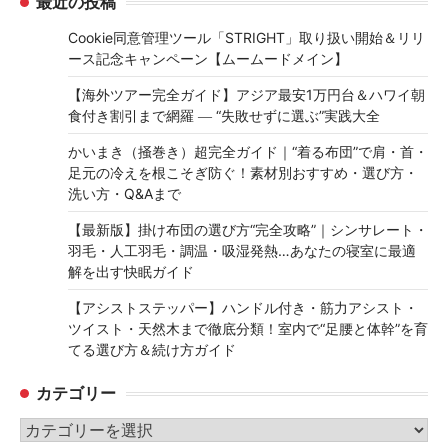
最近の投稿
Cookie同意管理ツール「STRIGHT」取り扱い開始＆リリ
ース記念キャンペーン【ムームードメイン】
【海外ツアー完全ガイド】アジア最安1万円台＆ハワイ朝
食付き割引まで網羅 ― “失敗せずに選ぶ”実践大全
かいまき（掻巻き）超完全ガイド｜“着る布団”で肩・首・
足元の冷えを根こそぎ防ぐ！素材別おすすめ・選び方・
洗い方・Q&Aまで
【最新版】掛け布団の選び方“完全攻略”｜シンサレート・
羽毛・人工羽毛・調温・吸湿発熱…あなたの寝室に最適
解を出す快眠ガイド
【アシストステッパー】ハンドル付き・筋力アシスト・
ツイスト・天然木まで徹底分類！室内で“足腰と体幹”を育
てる選び方＆続け方ガイド
カテゴリー
カ