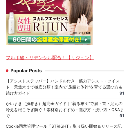
フルボ酸・リデンシル配合！【リジュン】
Popular Posts
【アシストステッパー】ハンドル付き・筋力アシスト・ツイス
ト・天然木まで徹底分類！室内で“足腰と体幹”を育てる選び方＆
続け方ガイド
91
かいまき（掻巻き）超完全ガイド｜“着る布団”で肩・首・足元の
冷えを根こそぎ防ぐ！素材別おすすめ・選び方・洗い方・Q&Aま
で
91
Cookie同意管理ツール「STRIGHT」取り扱い開始＆リリース記