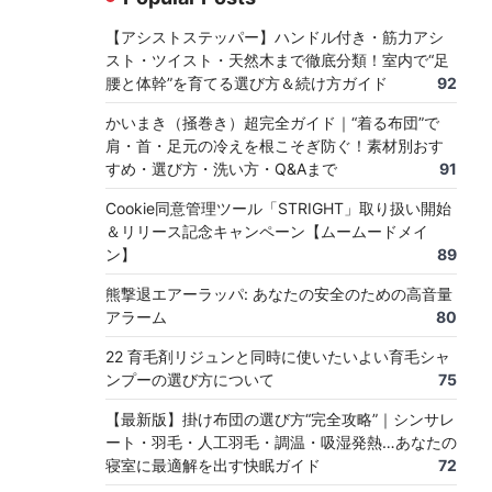
【アシストステッパー】ハンドル付き・筋力アシ
スト・ツイスト・天然木まで徹底分類！室内で“足
腰と体幹”を育てる選び方＆続け方ガイド
92
かいまき（掻巻き）超完全ガイド｜“着る布団”で
肩・首・足元の冷えを根こそぎ防ぐ！素材別おす
すめ・選び方・洗い方・Q&Aまで
91
Cookie同意管理ツール「STRIGHT」取り扱い開始
＆リリース記念キャンペーン【ムームードメイ
ン】
89
熊撃退エアーラッパ: あなたの安全のための高音量
アラーム
80
22 育毛剤リジュンと同時に使いたいよい育毛シャ
ンプーの選び方について
75
【最新版】掛け布団の選び方“完全攻略”｜シンサレ
ート・羽毛・人工羽毛・調温・吸湿発熱…あなたの
寝室に最適解を出す快眠ガイド
72