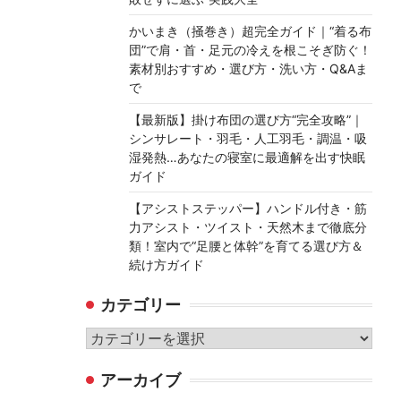
かいまき（掻巻き）超完全ガイド｜“着る布
団”で肩・首・足元の冷えを根こそぎ防ぐ！
素材別おすすめ・選び方・洗い方・Q&Aま
で
【最新版】掛け布団の選び方“完全攻略”｜
シンサレート・羽毛・人工羽毛・調温・吸
湿発熱…あなたの寝室に最適解を出す快眠
ガイド
【アシストステッパー】ハンドル付き・筋
力アシスト・ツイスト・天然木まで徹底分
類！室内で“足腰と体幹”を育てる選び方＆
続け方ガイド
カテゴリー
カ
テ
アーカイブ
ゴ