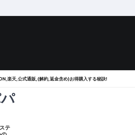
ON,楽天,公式通販,(解約,返金含め)お得購入する秘訣!
パパ
ステ
心の