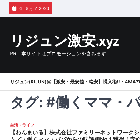
Skip
金, 8月 7, 2026
to
content
リジュン激安.xyz
PR：本サイトはプロモーションを含みます
リジュン(RIJUN)㊙【激安・最安値・格安】購入術!!・AMAZ
タグ:
#働くママ・
生活・ライフ
【わんまいる】株式会社ファミリーネットワークシ
ムズ・働くママ・パパからの味評価No１獲得！安