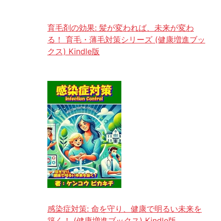
育毛剤の効果: 髪が変われば、未来が変わ
る！ 育毛・薄毛対策シリーズ (健康増進ブッ
クス) Kindle版
感染症対策: 命を守り、健康で明るい未来を
築く！ (健康増進ブックス) Kindle版