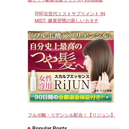
[PR]次世代ミストサプリメント IN
MIST: 健康習慣の新しいカタチ
フルボ酸・リデンシル配合！【リジュン】
Popular Posts