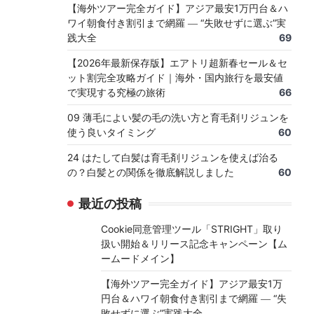
【海外ツアー完全ガイド】アジア最安1万円台＆ハ
ワイ朝食付き割引まで網羅 ― “失敗せずに選ぶ”実
践大全
69
【2026年最新保存版】エアトリ超新春セール＆セ
ット割完全攻略ガイド｜海外・国内旅行を最安値
で実現する究極の旅術
66
09 薄毛によい髪の毛の洗い方と育毛剤リジュンを
使う良いタイミング
60
24 はたして白髪は育毛剤リジュンを使えば治る
の？白髪との関係を徹底解説しました
60
最近の投稿
Cookie同意管理ツール「STRIGHT」取り
扱い開始＆リリース記念キャンペーン【ム
ームードメイン】
【海外ツアー完全ガイド】アジア最安1万
円台＆ハワイ朝食付き割引まで網羅 ― “失
敗せずに選ぶ”実践大全