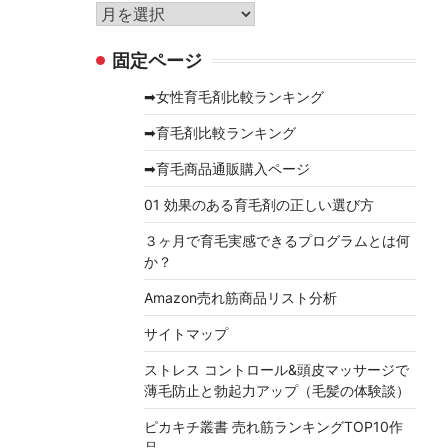
リ
ア
ー
ー
固定ページ
カ
イ
➡女性育毛剤比較ランキング
ブ
➡育毛剤比較ランキング
➡育毛商品通販購入ページ
01 効果のある育毛剤の正しい選び方
３ヶ月で育毛実感できるプログラムとは何
か？
Amazon売れ筋商品リスト分析
サイトマップ
ストレス コントロール&頭皮マッサージで
薄毛防止と勃起力アップ（毛髪の体験談）
ピカキチ叢書 売れ筋ランキングTOP10作
品