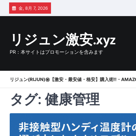
Skip
金, 8月 7, 2026
to
content
リジュン激安.xyz
PR：本サイトはプロモーションを含みます
リジュン(RIJUN)㊙【激安・最安値・格安】購入術!!・AMAZ
タグ:
健康管理