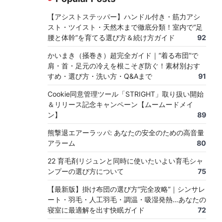
【アシストステッパー】ハンドル付き・筋力アシ
スト・ツイスト・天然木まで徹底分類！室内で“足
腰と体幹”を育てる選び方＆続け方ガイド
92
かいまき（掻巻き）超完全ガイド｜“着る布団”で
肩・首・足元の冷えを根こそぎ防ぐ！素材別おす
すめ・選び方・洗い方・Q&Aまで
91
Cookie同意管理ツール「STRIGHT」取り扱い開始
＆リリース記念キャンペーン【ムームードメイ
ン】
89
熊撃退エアーラッパ: あなたの安全のための高音量
アラーム
80
22 育毛剤リジュンと同時に使いたいよい育毛シャ
ンプーの選び方について
75
【最新版】掛け布団の選び方“完全攻略”｜シンサレ
ート・羽毛・人工羽毛・調温・吸湿発熱…あなたの
寝室に最適解を出す快眠ガイド
72