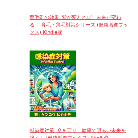
育毛剤の効果: 髪が変われば、未来が変わ
る！ 育毛・薄毛対策シリーズ (健康増進ブッ
クス) Kindle版
感染症対策: 命を守り、健康で明るい未来を
築く！ (健康増進ブックス) Kindle版