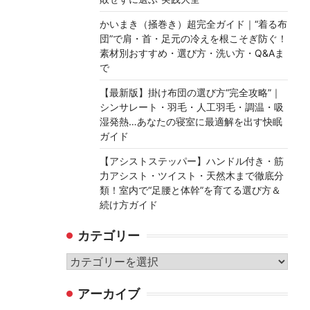
かいまき（掻巻き）超完全ガイド｜“着る布
団”で肩・首・足元の冷えを根こそぎ防ぐ！
素材別おすすめ・選び方・洗い方・Q&Aま
で
【最新版】掛け布団の選び方“完全攻略”｜
シンサレート・羽毛・人工羽毛・調温・吸
湿発熱…あなたの寝室に最適解を出す快眠
ガイド
【アシストステッパー】ハンドル付き・筋
力アシスト・ツイスト・天然木まで徹底分
類！室内で“足腰と体幹”を育てる選び方＆
続け方ガイド
カテゴリー
カ
テ
アーカイブ
ゴ