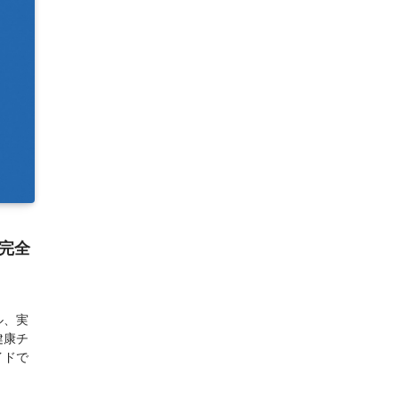
完全
ル、実
健康チ
イドで