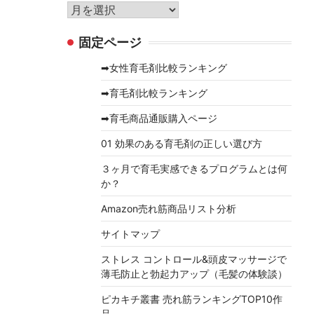
リ
ア
ー
ー
固定ページ
カ
イ
➡女性育毛剤比較ランキング
ブ
➡育毛剤比較ランキング
➡育毛商品通販購入ページ
01 効果のある育毛剤の正しい選び方
３ヶ月で育毛実感できるプログラムとは何
か？
Amazon売れ筋商品リスト分析
サイトマップ
ストレス コントロール&頭皮マッサージで
薄毛防止と勃起力アップ（毛髪の体験談）
ピカキチ叢書 売れ筋ランキングTOP10作
品