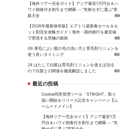
【海外ツアー完全ガイド】アジア最安1万円台＆ハ
ワイ朝食付き割引まで網羅 ― “失敗せずに選ぶ”実
践大全
69
【2026年最新保存版】エアトリ超新春セール＆セ
ット割完全攻略ガイド｜海外・国内旅行を最安値
で実現する究極の旅術
66
09 薄毛によい髪の毛の洗い方と育毛剤リジュンを
使う良いタイミング
60
24 はたして白髪は育毛剤リジュンを使えば治る
の？白髪との関係を徹底解説しました
60
最近の投稿
Cookie同意管理ツール「STRIGHT」取り
扱い開始＆リリース記念キャンペーン【ム
ームードメイン】
【海外ツアー完全ガイド】アジア最安1万
円台＆ハワイ朝食付き割引まで網羅 ― “失
敗せずに選ぶ”実践大全