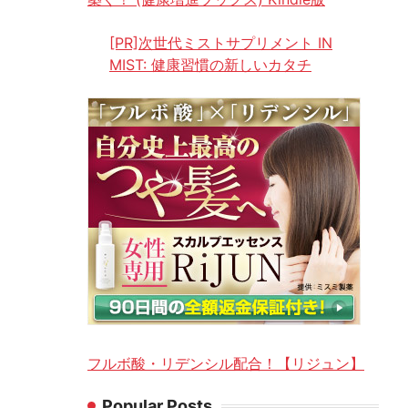
[PR]次世代ミストサプリメント IN
MIST: 健康習慣の新しいカタチ
フルボ酸・リデンシル配合！【リジュン】
Popular Posts