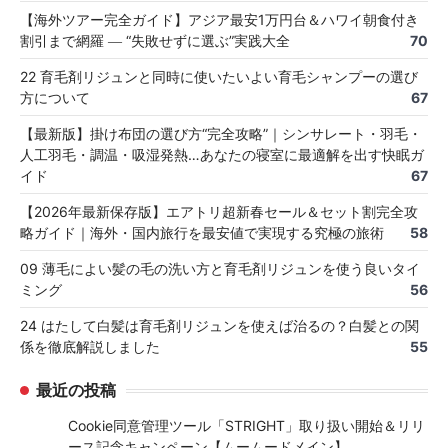
【海外ツアー完全ガイド】アジア最安1万円台＆ハワイ朝食付き
割引まで網羅 ― “失敗せずに選ぶ”実践大全
70
22 育毛剤リジュンと同時に使いたいよい育毛シャンプーの選び
方について
67
【最新版】掛け布団の選び方“完全攻略”｜シンサレート・羽毛・
人工羽毛・調温・吸湿発熱…あなたの寝室に最適解を出す快眠ガ
イド
67
【2026年最新保存版】エアトリ超新春セール＆セット割完全攻
略ガイド｜海外・国内旅行を最安値で実現する究極の旅術
58
09 薄毛によい髪の毛の洗い方と育毛剤リジュンを使う良いタイ
ミング
56
24 はたして白髪は育毛剤リジュンを使えば治るの？白髪との関
係を徹底解説しました
55
最近の投稿
Cookie同意管理ツール「STRIGHT」取り扱い開始＆リリ
ース記念キャンペーン【ムームードメイン】