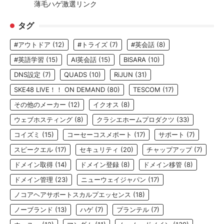
薄毛ハゲ激選リンク
タグ
#アウトドア
(12)
#トライズ
(7)
#英会話
(8)
#英語学習
(15)
AI英会話
(15)
BISARA
(10)
DNS設定
(7)
QUADS
(10)
RiJUN
(31)
SKE48 LIVE！！ ON DEMAND
(80)
TESCOM
(17)
その他のメーカー
(12)
イクオス
(8)
ウェブホスティング
(8)
クラシエホームプロダクツ
(33)
コイズミ
(15)
コーセーコスメポート
(17)
サポート
(7)
スピークエル
(17)
セキュリティ
(20)
チャップアップ
(7)
ドメイン取得
(14)
ドメイン登録
(8)
ドメイン移管
(8)
ドメイン管理
(23)
ニューウェイジャパン
(17)
ノコアヘアサポートスカルプエッセンス
(18)
ノーブランド
(13)
ハゲ
(7)
プランテル
(7)