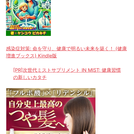
感染症対策: 命を守り、健康で明るい未来を築く！ (健康
増進ブックス) Kindle版
[PR]次世代ミストサプリメント IN MIST: 健康習慣
の新しいカタチ