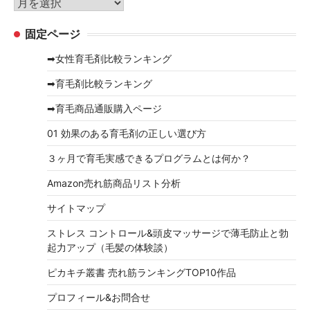
ア
ー
ー
固定ページ
カ
イ
➡女性育毛剤比較ランキング
ブ
➡育毛剤比較ランキング
➡育毛商品通販購入ページ
01 効果のある育毛剤の正しい選び方
３ヶ月で育毛実感できるプログラムとは何か？
Amazon売れ筋商品リスト分析
サイトマップ
ストレス コントロール&頭皮マッサージで薄毛防止と勃
起力アップ（毛髪の体験談）
ピカキチ叢書 売れ筋ランキングTOP10作品
プロフィール&お問合せ