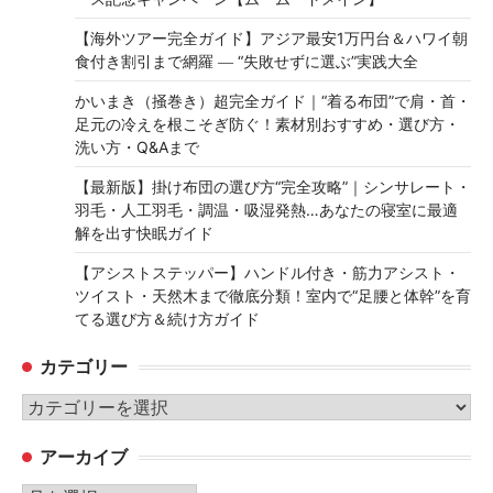
【海外ツアー完全ガイド】アジア最安1万円台＆ハワイ朝
食付き割引まで網羅 ― “失敗せずに選ぶ”実践大全
かいまき（掻巻き）超完全ガイド｜“着る布団”で肩・首・
足元の冷えを根こそぎ防ぐ！素材別おすすめ・選び方・
洗い方・Q&Aまで
【最新版】掛け布団の選び方“完全攻略”｜シンサレート・
羽毛・人工羽毛・調温・吸湿発熱…あなたの寝室に最適
解を出す快眠ガイド
【アシストステッパー】ハンドル付き・筋力アシスト・
ツイスト・天然木まで徹底分類！室内で“足腰と体幹”を育
てる選び方＆続け方ガイド
カテゴリー
カ
テ
アーカイブ
ゴ
リ