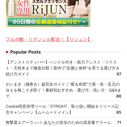
フルボ酸・リデンシル配合！【リジュン】
Popular Posts
【アシストステッパー】ハンドル付き・筋力アシスト・ツイス
ト・天然木まで徹底分類！室内で“足腰と体幹”を育てる選び方＆
続け方ガイド
87
かいまき（掻巻き）超完全ガイド｜“着る布団”で肩・首・足元の
冷えを根こそぎ防ぐ！素材別おすすめ・選び方・洗い方・Q&Aま
で
86
Cookie同意管理ツール「STRIGHT」取り扱い開始＆リリース記
念キャンペーン【ムームードメイン】
85
熊撃退エアーラッパ: あなたの安全のための高音量アラーム
71