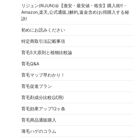
リジュン(RiJUN)㊙【激安・最安値・格安】購入術!!・
Amazon,楽天,公式通販,(解約,返金含め)お得購入する秘
訣!
初めにお読みください
特定商取引法記載事項
育毛5大原則と植物比較論
育毛Q&A
育毛マップ早わかり！
育毛促進プラン
育毛剤成分比較(試用)
育毛効果アップ12ヶ条
育毛商品通販購入
薄毛ハゲのコラム