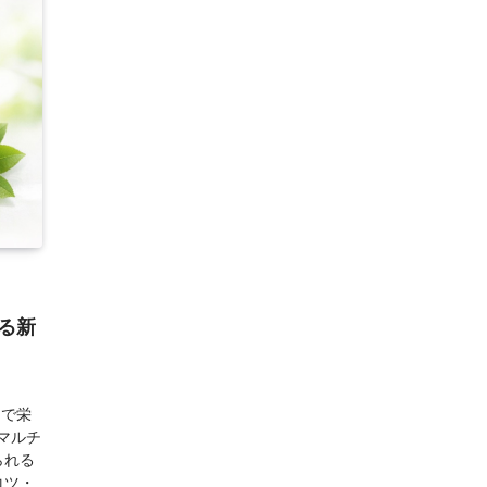
る新
けで栄
マルチ
られる
コツ・