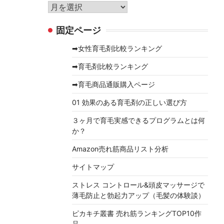
リ
ア
ー
ー
固定ページ
カ
イ
➡女性育毛剤比較ランキング
ブ
➡育毛剤比較ランキング
➡育毛商品通販購入ページ
01 効果のある育毛剤の正しい選び方
３ヶ月で育毛実感できるプログラムとは何
か？
Amazon売れ筋商品リスト分析
サイトマップ
ストレス コントロール&頭皮マッサージで
薄毛防止と勃起力アップ（毛髪の体験談）
ピカキチ叢書 売れ筋ランキングTOP10作
品