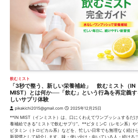
飲むミスト
「3秒で整う、新しい栄養補給」 飲むミスト（IN
MIST）とは何か──「飲む」という行為を再定義す
しいサプリ体験
pikakichi2015@gmail.com
2025年12月25日
**IN MIST（インミスト）は、口にくわえてワンプッシュするだ
養補給できる“ミストで飲むサプリ”。**ビタミンC（レモン系）や
ビタミン（トロピカル系）などを、忙しい日常でも無理なく続け
新習慣として紹介します。味・使い分け・向いている人・続ける