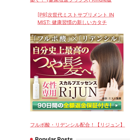
[PR]次世代ミストサプリメント IN
MIST: 健康習慣の新しいカタチ
フルボ酸・リデンシル配合！【リジュン】
Popular Posts