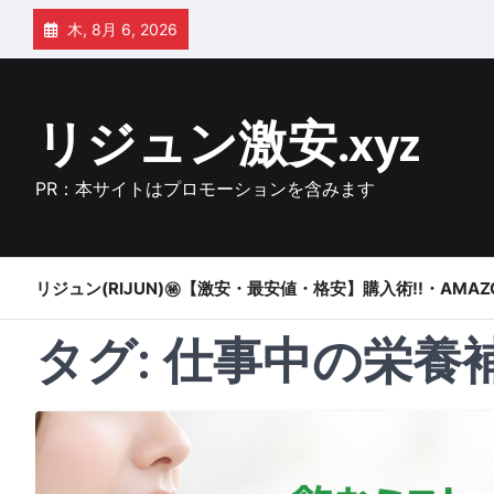
Skip
木, 8月 6, 2026
to
content
リジュン激安.xyz
PR：本サイトはプロモーションを含みます
リジュン(RIJUN)㊙【激安・最安値・格安】購入術!!・AMAZ
タグ:
仕事中の栄養