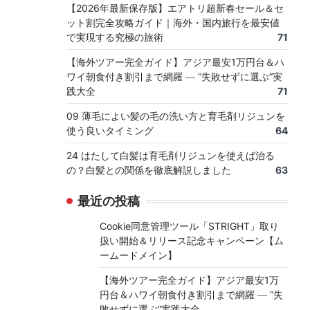
【2026年最新保存版】エアトリ超新春セール＆セ
ット割完全攻略ガイド｜海外・国内旅行を最安値
で実現する究極の旅術
71
【海外ツアー完全ガイド】アジア最安1万円台＆ハ
ワイ朝食付き割引まで網羅 ― “失敗せずに選ぶ”実
践大全
71
09 薄毛によい髪の毛の洗い方と育毛剤リジュンを
使う良いタイミング
64
24 はたして白髪は育毛剤リジュンを使えば治る
の？白髪との関係を徹底解説しました
63
最近の投稿
Cookie同意管理ツール「STRIGHT」取り
扱い開始＆リリース記念キャンペーン【ム
ームードメイン】
【海外ツアー完全ガイド】アジア最安1万
円台＆ハワイ朝食付き割引まで網羅 ― “失
敗せずに選ぶ”実践大全