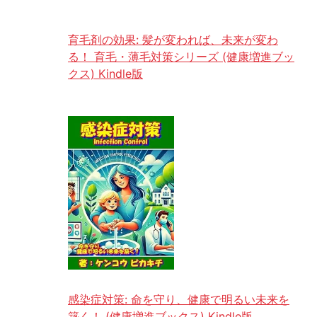
育毛剤の効果: 髪が変われば、未来が変わ
る！ 育毛・薄毛対策シリーズ (健康増進ブッ
クス) Kindle版
感染症対策: 命を守り、健康で明るい未来を
築く！ (健康増進ブックス) Kindle版