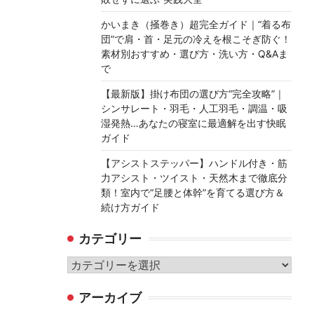
かいまき（掻巻き）超完全ガイド｜“着る布
団”で肩・首・足元の冷えを根こそぎ防ぐ！
素材別おすすめ・選び方・洗い方・Q&Aま
で
【最新版】掛け布団の選び方“完全攻略”｜
シンサレート・羽毛・人工羽毛・調温・吸
湿発熱…あなたの寝室に最適解を出す快眠
ガイド
【アシストステッパー】ハンドル付き・筋
力アシスト・ツイスト・天然木まで徹底分
類！室内で“足腰と体幹”を育てる選び方＆
続け方ガイド
カテゴリー
カ
テ
アーカイブ
ゴ