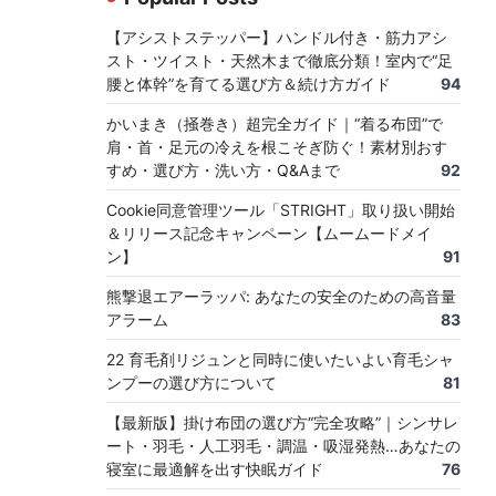
【アシストステッパー】ハンドル付き・筋力アシ
スト・ツイスト・天然木まで徹底分類！室内で“足
腰と体幹”を育てる選び方＆続け方ガイド
94
かいまき（掻巻き）超完全ガイド｜“着る布団”で
肩・首・足元の冷えを根こそぎ防ぐ！素材別おす
すめ・選び方・洗い方・Q&Aまで
92
Cookie同意管理ツール「STRIGHT」取り扱い開始
＆リリース記念キャンペーン【ムームードメイ
ン】
91
熊撃退エアーラッパ: あなたの安全のための高音量
アラーム
83
22 育毛剤リジュンと同時に使いたいよい育毛シャ
ンプーの選び方について
81
【最新版】掛け布団の選び方“完全攻略”｜シンサレ
ート・羽毛・人工羽毛・調温・吸湿発熱…あなたの
寝室に最適解を出す快眠ガイド
76