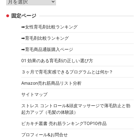
ア
ー
ー
固定ページ
カ
イ
➡女性育毛剤比較ランキング
ブ
➡育毛剤比較ランキング
➡育毛商品通販購入ページ
01 効果のある育毛剤の正しい選び方
３ヶ月で育毛実感できるプログラムとは何か？
Amazon売れ筋商品リスト分析
サイトマップ
ストレス コントロール&頭皮マッサージで薄毛防止と勃
起力アップ（毛髪の体験談）
ピカキチ叢書 売れ筋ランキングTOP10作品
プロフィール&お問合せ