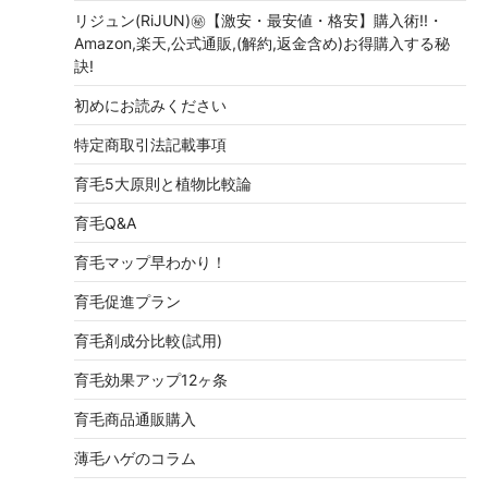
リジュン(RiJUN)㊙【激安・最安値・格安】購入術!!・
Amazon,楽天,公式通販,(解約,返金含め)お得購入する秘
訣!
初めにお読みください
特定商取引法記載事項
育毛5大原則と植物比較論
育毛Q&A
育毛マップ早わかり！
育毛促進プラン
育毛剤成分比較(試用)
育毛効果アップ12ヶ条
育毛商品通販購入
薄毛ハゲのコラム