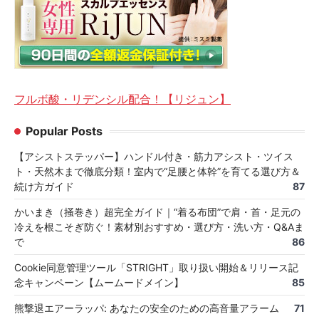
フルボ酸・リデンシル配合！【リジュン】
Popular Posts
【アシストステッパー】ハンドル付き・筋力アシスト・ツイス
ト・天然木まで徹底分類！室内で“足腰と体幹”を育てる選び方＆
続け方ガイド
87
かいまき（掻巻き）超完全ガイド｜“着る布団”で肩・首・足元の
冷えを根こそぎ防ぐ！素材別おすすめ・選び方・洗い方・Q&Aま
で
86
Cookie同意管理ツール「STRIGHT」取り扱い開始＆リリース記
念キャンペーン【ムームードメイン】
85
熊撃退エアーラッパ: あなたの安全のための高音量アラーム
71