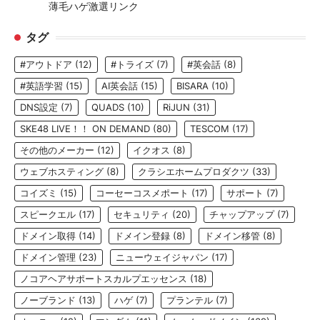
薄毛ハゲ激選リンク
タグ
#アウトドア
(12)
#トライズ
(7)
#英会話
(8)
#英語学習
(15)
AI英会話
(15)
BISARA
(10)
DNS設定
(7)
QUADS
(10)
RiJUN
(31)
SKE48 LIVE！！ ON DEMAND
(80)
TESCOM
(17)
その他のメーカー
(12)
イクオス
(8)
ウェブホスティング
(8)
クラシエホームプロダクツ
(33)
コイズミ
(15)
コーセーコスメポート
(17)
サポート
(7)
スピークエル
(17)
セキュリティ
(20)
チャップアップ
(7)
ドメイン取得
(14)
ドメイン登録
(8)
ドメイン移管
(8)
ドメイン管理
(23)
ニューウェイジャパン
(17)
ノコアヘアサポートスカルプエッセンス
(18)
ノーブランド
(13)
ハゲ
(7)
プランテル
(7)