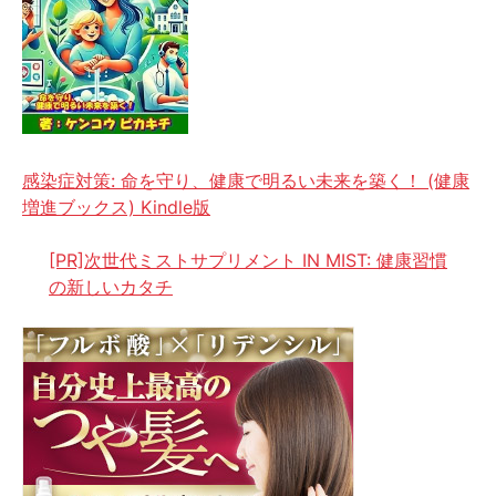
感染症対策: 命を守り、健康で明るい未来を築く！ (健康
増進ブックス) Kindle版
[PR]次世代ミストサプリメント IN MIST: 健康習慣
の新しいカタチ