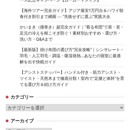
【海外ツアー完全ガイド】アジア最安1万円台＆ハワイ朝
食付き割引まで網羅 ― “失敗せずに選ぶ”実践大全
かいまき（掻巻き）超完全ガイド｜“着る布団”で肩・首・
足元の冷えを根こそぎ防ぐ！素材別おすすめ・選び方・
洗い方・Q&Aまで
【最新版】掛け布団の選び方“完全攻略”｜シンサレート・
羽毛・人工羽毛・調温・吸湿発熱…あなたの寝室に最適
解を出す快眠ガイド
【アシストステッパー】ハンドル付き・筋力アシスト・
ツイスト・天然木まで徹底分類！室内で“足腰と体幹”を育
てる選び方＆続け方ガイド
カテゴリー
カ
テ
アーカイブ
ゴ
リ