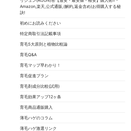
リジュン(RiJUN)㊙【激安・最安値・格安】購入術!!・
Amazon,楽天,公式通販,(解約,返金含め)お得購入する秘
訣!
初めにお読みください
特定商取引法記載事項
育毛5大原則と植物比較論
育毛Q&A
育毛マップ早わかり！
育毛促進プラン
育毛剤成分比較(試用)
育毛効果アップ12ヶ条
育毛商品通販購入
薄毛ハゲのコラム
薄毛ハゲ激選リンク