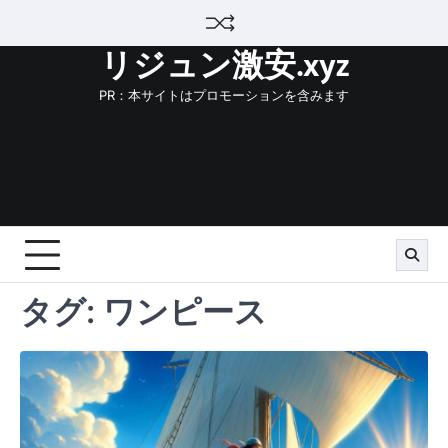
Skip
to
リジュン激安.xyz
content
PR：本サイトはプロモーションを含みます
タグ:
ワンピース