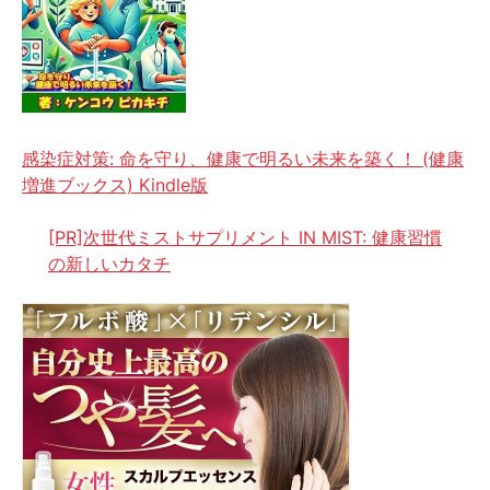
感染症対策: 命を守り、健康で明るい未来を築く！ (健康
増進ブックス) Kindle版
[PR]次世代ミストサプリメント IN MIST: 健康習慣
の新しいカタチ