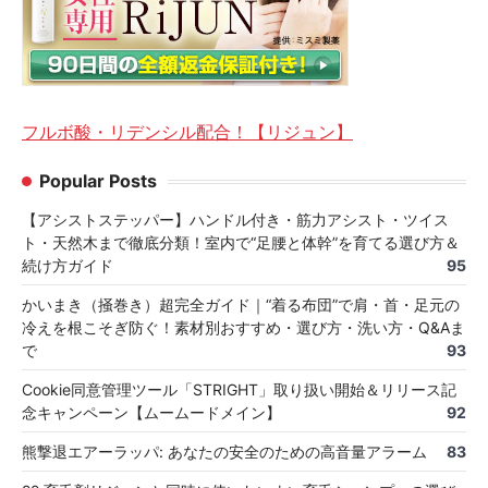
フルボ酸・リデンシル配合！【リジュン】
Popular Posts
【アシストステッパー】ハンドル付き・筋力アシスト・ツイス
ト・天然木まで徹底分類！室内で“足腰と体幹”を育てる選び方＆
続け方ガイド
95
かいまき（掻巻き）超完全ガイド｜“着る布団”で肩・首・足元の
冷えを根こそぎ防ぐ！素材別おすすめ・選び方・洗い方・Q&Aま
で
93
Cookie同意管理ツール「STRIGHT」取り扱い開始＆リリース記
念キャンペーン【ムームードメイン】
92
熊撃退エアーラッパ: あなたの安全のための高音量アラーム
83