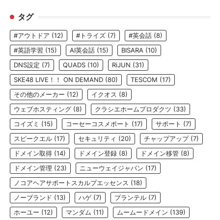
タグ
#アウトドア
(12)
#トライズ
(7)
#英会話
(8)
#英語学習
(15)
AI英会話
(15)
BISARA
(10)
DNS設定
(7)
QUADS
(10)
RiJUN
(31)
SKE48 LIVE！！ ON DEMAND
(80)
TESCOM
(17)
その他のメーカー
(12)
イクオス
(8)
ウェブホスティング
(8)
クラシエホームプロダクツ
(33)
コイズミ
(15)
コーセーコスメポート
(17)
サポート
(7)
スピークエル
(17)
セキュリティ
(20)
チャップアップ
(7)
ドメイン取得
(14)
ドメイン登録
(8)
ドメイン移管
(8)
ドメイン管理
(23)
ニューウェイジャパン
(17)
ノコアヘアサポートスカルプエッセンス
(18)
ノーブランド
(13)
ハゲ
(7)
プランテル
(7)
ホーユー
(12)
マンダム
(11)
ムームードメイン
(139)