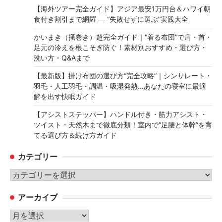
【海外ツアー完全ガイド】アジア最安1万円台＆ハワイ朝
食付き割引まで網羅 ― “失敗せずに選ぶ”実践大全
かいまき（掻巻き）超完全ガイド｜“着る布団”で肩・首・
足元の冷えを根こそぎ防ぐ！素材別おすすめ・選び方・
洗い方・Q&Aまで
【最新版】掛け布団の選び方“完全攻略”｜シンサレート・
羽毛・人工羽毛・調温・吸湿発熱…あなたの寝室に最適
解を出す快眠ガイド
【アシストステッパー】ハンドル付き・筋力アシスト・
ツイスト・天然木まで徹底分類！室内で“足腰と体幹”を育
てる選び方＆続け方ガイド
カテゴリー
カ
テ
アーカイブ
ゴ
リ
ア