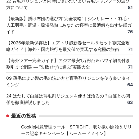
22 育毛剤リジュンと同時に使いたいよい育毛シャンプーの選び
方について
81
【最新版】掛け布団の選び方“完全攻略”｜シンサレート・羽毛・
人工羽毛・調温・吸湿発熱…あなたの寝室に最適解を出す快眠ガ
イド
76
【2026年最新保存版】エアトリ超新春セール＆セット割完全攻
略ガイド｜海外・国内旅行を最安値で実現する究極の旅術
71
【海外ツアー完全ガイド】アジア最安1万円台＆ハワイ朝食付き
割引まで網羅 ― “失敗せずに選ぶ”実践大全
71
09 薄毛によい髪の毛の洗い方と育毛剤リジュンを使う良いタイ
ミング
64
24 はたして白髪は育毛剤リジュンを使えば治るの？白髪との関
係を徹底解説しました
63
最近の投稿
Cookie同意管理ツール「STRIGHT」取り扱い開始＆リリ
ース記念キャンペーン【ムームードメイン】