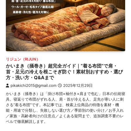
リジュン（RIJUN）
かいまき（掻巻き）超完全ガイド｜“着る布団”で肩・
首・足元の冷えを根こそぎ防ぐ！素材別おすすめ・選び
方・洗い方・Q&Aまで
pikakichi2015@gmail.com
2025年12月29日
かいまき（掻巻き）は「掛け布団×袖付き×肩まで包む」日本の伝統寝
具。寝返りで布団がずれる人、肩・首が冷える人、足先が寒い人に刺
さる“着る布団”です。本記事では、検索上位商品の特徴を素材・機
能・用途で分類し、失敗しない選び方／季節別の使い分け／お手入れ
／家族・高齢者向けの注意点／よくある疑問まで、追加調査不要のレ
ベルで徹底解説します。