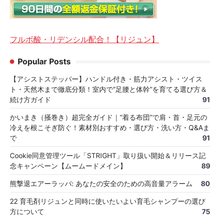
フルボ酸・リデンシル配合！【リジュン】
Popular Posts
【アシストステッパー】ハンドル付き・筋力アシスト・ツイス
ト・天然木まで徹底分類！室内で“足腰と体幹”を育てる選び方＆
続け方ガイド
91
かいまき（掻巻き）超完全ガイド｜“着る布団”で肩・首・足元の
冷えを根こそぎ防ぐ！素材別おすすめ・選び方・洗い方・Q&Aま
で
91
Cookie同意管理ツール「STRIGHT」取り扱い開始＆リリース記
念キャンペーン【ムームードメイン】
89
熊撃退エアーラッパ: あなたの安全のための高音量アラーム
80
22 育毛剤リジュンと同時に使いたいよい育毛シャンプーの選び
方について
75