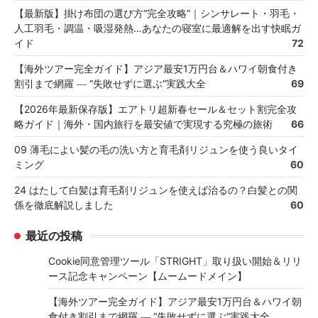
【最新版】掛け布団の選び方“完全攻略”｜シンサレート・羽毛・
人工羽毛・調温・吸湿発熱…あなたの寝室に最適解を出す快眠ガ
イド
72
【海外ツアー完全ガイド】アジア最安1万円台＆ハワイ朝食付き
割引まで網羅 ― “失敗せずに選ぶ”実践大全
69
【2026年最新保存版】エアトリ超新春セール＆セット割完全攻
略ガイド｜海外・国内旅行を最安値で実現する究極の旅術
66
09 薄毛によい髪の毛の洗い方と育毛剤リジュンを使う良いタイ
ミング
60
24 はたして白髪は育毛剤リジュンを使えば治るの？白髪との関
係を徹底解説しました
60
最近の投稿
Cookie同意管理ツール「STRIGHT」取り扱い開始＆リリ
ース記念キャンペーン【ムームードメイン】
【海外ツアー完全ガイド】アジア最安1万円台＆ハワイ朝
食付き割引まで網羅 ― “失敗せずに選ぶ”実践大全