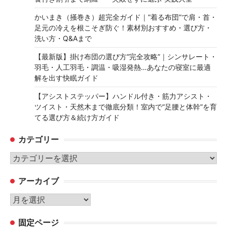
かいまき（掻巻き）超完全ガイド｜“着る布団”で肩・首・
足元の冷えを根こそぎ防ぐ！素材別おすすめ・選び方・
洗い方・Q&Aまで
【最新版】掛け布団の選び方“完全攻略”｜シンサレート・
羽毛・人工羽毛・調温・吸湿発熱…あなたの寝室に最適
解を出す快眠ガイド
【アシストステッパー】ハンドル付き・筋力アシスト・
ツイスト・天然木まで徹底分類！室内で“足腰と体幹”を育
てる選び方＆続け方ガイド
カテゴリー
カ
テ
アーカイブ
ゴ
リ
ア
ー
ー
固定ページ
カ