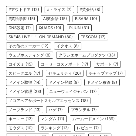
#アウトドア
(12)
#トライズ
(7)
#英会話
(8)
#英語学習
(15)
AI英会話
(15)
BISARA
(10)
DNS設定
(7)
QUADS
(10)
RiJUN
(31)
SKE48 LIVE！！ ON DEMAND
(80)
TESCOM
(17)
その他のメーカー
(12)
イクオス
(8)
ウェブホスティング
(8)
クラシエホームプロダクツ
(33)
コイズミ
(15)
コーセーコスメポート
(17)
サポート
(7)
スピークエル
(17)
セキュリティ
(20)
チャップアップ
(7)
ドメイン取得
(14)
ドメイン登録
(8)
ドメイン移管
(8)
ドメイン管理
(23)
ニューウェイジャパン
(17)
ノコアヘアサポートスカルプエッセンス
(18)
ノーブランド
(13)
ハゲ
(7)
プランテル
(7)
ホーユー
(12)
マンダム
(11)
ムームードメイン
(139)
モウダス
(10)
ランキング
(13)
レビュー
(7)