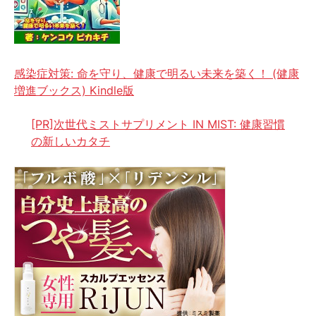
感染症対策: 命を守り、健康で明るい未来を築く！ (健康
増進ブックス) Kindle版
[PR]次世代ミストサプリメント IN MIST: 健康習慣
の新しいカタチ