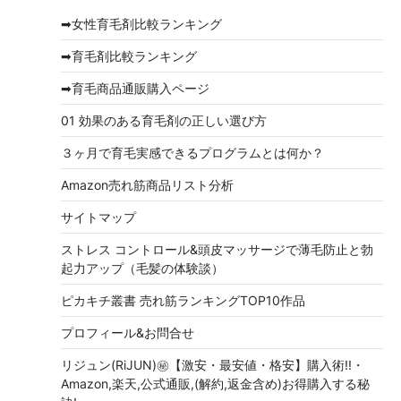
イ
➡女性育毛剤比較ランキング
ブ
➡育毛剤比較ランキング
➡育毛商品通販購入ページ
01 効果のある育毛剤の正しい選び方
３ヶ月で育毛実感できるプログラムとは何か？
Amazon売れ筋商品リスト分析
サイトマップ
ストレス コントロール&頭皮マッサージで薄毛防止と勃
起力アップ（毛髪の体験談）
ピカキチ叢書 売れ筋ランキングTOP10作品
プロフィール&お問合せ
リジュン(RiJUN)㊙【激安・最安値・格安】購入術!!・
Amazon,楽天,公式通販,(解約,返金含め)お得購入する秘