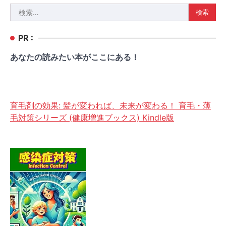
検
索:
PR :
あなたの読みたい本がここにある！
育毛剤の効果: 髪が変われば、未来が変わる！ 育毛・薄
毛対策シリーズ (健康増進ブックス) Kindle版