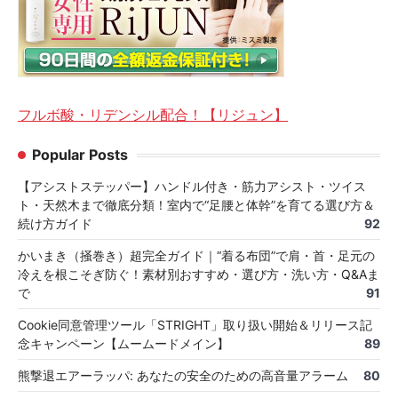
フルボ酸・リデンシル配合！【リジュン】
Popular Posts
【アシストステッパー】ハンドル付き・筋力アシスト・ツイス
ト・天然木まで徹底分類！室内で“足腰と体幹”を育てる選び方＆
続け方ガイド
92
かいまき（掻巻き）超完全ガイド｜“着る布団”で肩・首・足元の
冷えを根こそぎ防ぐ！素材別おすすめ・選び方・洗い方・Q&Aま
で
91
Cookie同意管理ツール「STRIGHT」取り扱い開始＆リリース記
念キャンペーン【ムームードメイン】
89
熊撃退エアーラッパ: あなたの安全のための高音量アラーム
80