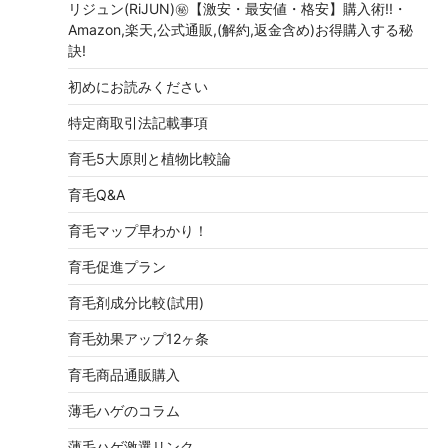
リジュン(RiJUN)㊙【激安・最安値・格安】購入術!!・
Amazon,楽天,公式通販,(解約,返金含め)お得購入する秘
訣!
初めにお読みください
特定商取引法記載事項
育毛5大原則と植物比較論
育毛Q&A
育毛マップ早わかり！
育毛促進プラン
育毛剤成分比較(試用)
育毛効果アップ12ヶ条
育毛商品通販購入
薄毛ハゲのコラム
薄毛ハゲ激選リンク