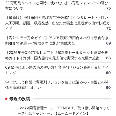
22 育毛剤リジュンと同時に使いたいよい育毛シャンプーの選び
方について
75
【最新版】掛け布団の選び方“完全攻略”｜シンサレート・羽毛・
人工羽毛・調温・吸湿発熱…あなたの寝室に最適解を出す快眠ガ
イド
72
【海外ツアー完全ガイド】アジア最安1万円台＆ハワイ朝食付き
割引まで網羅 ― “失敗せずに選ぶ”実践大全
69
【2026年最新保存版】エアトリ超新春セール＆セット割完全攻
略ガイド｜海外・国内旅行を最安値で実現する究極の旅術
66
09 薄毛によい髪の毛の洗い方と育毛剤リジュンを使う良いタイ
ミング
60
24 はたして白髪は育毛剤リジュンを使えば治るの？白髪との関
係を徹底解説しました
60
最近の投稿
Cookie同意管理ツール「STRIGHT」取り扱い開始＆リリ
ース記念キャンペーン【ムームードメイン】