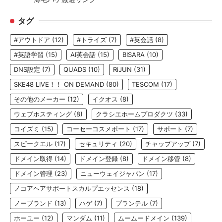
タグ
#アウトドア
(12)
#トライズ
(7)
#英会話
(8)
#英語学習
(15)
AI英会話
(15)
BISARA
(10)
DNS設定
(7)
QUADS
(10)
RiJUN
(31)
SKE48 LIVE！！ ON DEMAND
(80)
TESCOM
(17)
その他のメーカー
(12)
イクオス
(8)
ウェブホスティング
(8)
クラシエホームプロダクツ
(33)
コイズミ
(15)
コーセーコスメポート
(17)
サポート
(7)
スピークエル
(17)
セキュリティ
(20)
チャップアップ
(7)
ドメイン取得
(14)
ドメイン登録
(8)
ドメイン移管
(8)
ドメイン管理
(23)
ニューウェイジャパン
(17)
ノコアヘアサポートスカルプエッセンス
(18)
ノーブランド
(13)
ハゲ
(7)
プランテル
(7)
ホーユー
(12)
マンダム
(11)
ムームードメイン
(139)