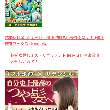
感染症対策: 命を守り、健康で明るい未来を築く！ (健康
増進ブックス) Kindle版
[PR]次世代ミストサプリメント IN MIST: 健康習慣
の新しいカタチ