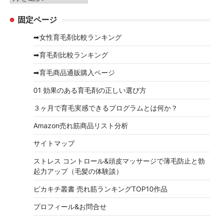
ー
ー
固定ページ
カ
イ
➡女性育毛剤比較ランキング
ブ
➡育毛剤比較ランキング
➡育毛商品通販購入ページ
01 効果のある育毛剤の正しい選び方
３ヶ月で育毛実感できるプログラムとは何か？
Amazon売れ筋商品リスト分析
サイトマップ
ストレス コントロール&頭皮マッサージで薄毛防止と勃
起力アップ（毛髪の体験談）
ピカキチ叢書 売れ筋ランキングTOP10作品
プロフィール&お問合せ