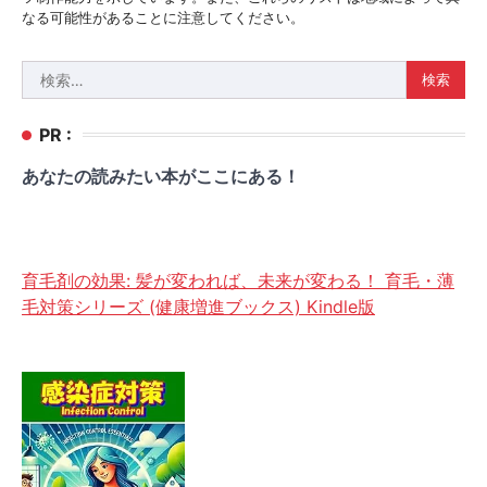
なる可能性があることに注意してください。
検
索:
PR :
あなたの読みたい本がここにある！
育毛剤の効果: 髪が変われば、未来が変わる！ 育毛・薄
毛対策シリーズ (健康増進ブックス) Kindle版