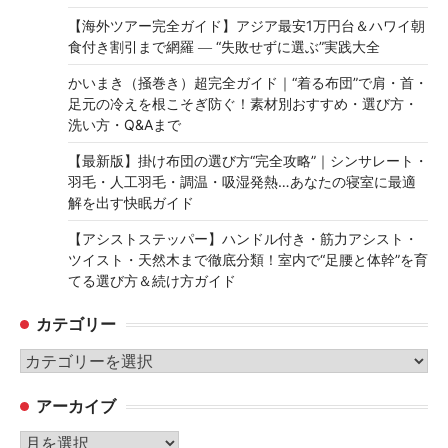
【海外ツアー完全ガイド】アジア最安1万円台＆ハワイ朝
食付き割引まで網羅 ― “失敗せずに選ぶ”実践大全
かいまき（掻巻き）超完全ガイド｜“着る布団”で肩・首・
足元の冷えを根こそぎ防ぐ！素材別おすすめ・選び方・
洗い方・Q&Aまで
【最新版】掛け布団の選び方“完全攻略”｜シンサレート・
羽毛・人工羽毛・調温・吸湿発熱…あなたの寝室に最適
解を出す快眠ガイド
【アシストステッパー】ハンドル付き・筋力アシスト・
ツイスト・天然木まで徹底分類！室内で“足腰と体幹”を育
てる選び方＆続け方ガイド
カテゴリー
カ
テ
アーカイブ
ゴ
リ
ア