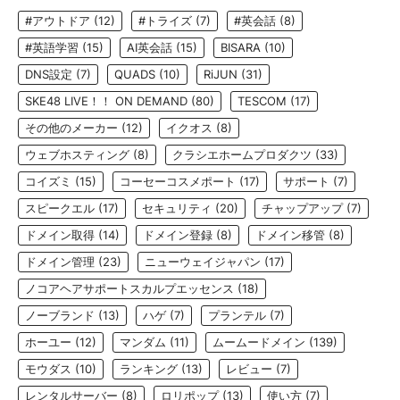
#アウトドア
(12)
#トライズ
(7)
#英会話
(8)
#英語学習
(15)
AI英会話
(15)
BISARA
(10)
DNS設定
(7)
QUADS
(10)
RiJUN
(31)
SKE48 LIVE！！ ON DEMAND
(80)
TESCOM
(17)
その他のメーカー
(12)
イクオス
(8)
ウェブホスティング
(8)
クラシエホームプロダクツ
(33)
コイズミ
(15)
コーセーコスメポート
(17)
サポート
(7)
スピークエル
(17)
セキュリティ
(20)
チャップアップ
(7)
ドメイン取得
(14)
ドメイン登録
(8)
ドメイン移管
(8)
ドメイン管理
(23)
ニューウェイジャパン
(17)
ノコアヘアサポートスカルプエッセンス
(18)
ノーブランド
(13)
ハゲ
(7)
プランテル
(7)
ホーユー
(12)
マンダム
(11)
ムームードメイン
(139)
モウダス
(10)
ランキング
(13)
レビュー
(7)
レンタルサーバー
(8)
ロリポップ
(13)
使い方
(7)