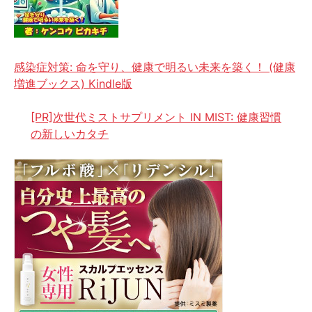
感染症対策: 命を守り、健康で明るい未来を築く！ (健康
増進ブックス) Kindle版
[PR]次世代ミストサプリメント IN MIST: 健康習慣
の新しいカタチ