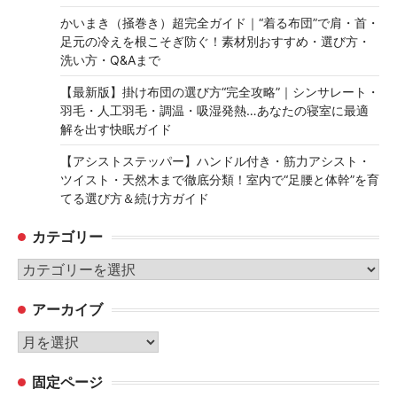
かいまき（掻巻き）超完全ガイド｜“着る布団”で肩・首・
足元の冷えを根こそぎ防ぐ！素材別おすすめ・選び方・
洗い方・Q&Aまで
【最新版】掛け布団の選び方“完全攻略”｜シンサレート・
羽毛・人工羽毛・調温・吸湿発熱…あなたの寝室に最適
解を出す快眠ガイド
【アシストステッパー】ハンドル付き・筋力アシスト・
ツイスト・天然木まで徹底分類！室内で“足腰と体幹”を育
てる選び方＆続け方ガイド
カテゴリー
カ
テ
アーカイブ
ゴ
リ
ア
ー
ー
固定ページ
カ