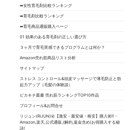
イ
➡女性育毛剤比較ランキング
ブ
➡育毛剤比較ランキング
➡育毛商品通販購入ページ
01 効果のある育毛剤の正しい選び方
３ヶ月で育毛実感できるプログラムとは何か？
Amazon売れ筋商品リスト分析
サイトマップ
ストレス コントロール&頭皮マッサージで薄毛防止と勃
起力アップ（毛髪の体験談）
ピカキチ叢書 売れ筋ランキングTOP10作品
プロフィール&お問合せ
リジュン(RiJUN)㊙【激安・最安値・格安】購入術!!・
Amazon,楽天,公式通販,(解約,返金含め)お得購入する秘
訣!