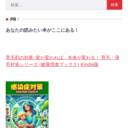
検
索:
PR :
あなたの読みたい本がここにある！
育毛剤の効果: 髪が変われば、未来が変わる！ 育毛・薄
毛対策シリーズ (健康増進ブックス) Kindle版