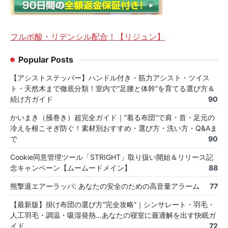
フルボ酸・リデンシル配合！【リジュン】
Popular Posts
【アシストステッパー】ハンドル付き・筋力アシスト・ツイス
ト・天然木まで徹底分類！室内で“足腰と体幹”を育てる選び方＆
続け方ガイド
90
かいまき（掻巻き）超完全ガイド｜“着る布団”で肩・首・足元の
冷えを根こそぎ防ぐ！素材別おすすめ・選び方・洗い方・Q&Aま
で
90
Cookie同意管理ツール「STRIGHT」取り扱い開始＆リリース記
念キャンペーン【ムームードメイン】
88
熊撃退エアーラッパ: あなたの安全のための高音量アラーム
77
【最新版】掛け布団の選び方“完全攻略”｜シンサレート・羽毛・
人工羽毛・調温・吸湿発熱…あなたの寝室に最適解を出す快眠ガ
イド
72