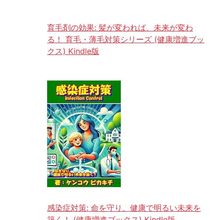
育毛剤の効果: 髪が変われば、未来が変わ
る！ 育毛・薄毛対策シリーズ (健康増進ブッ
クス) Kindle版
感染症対策: 命を守り、健康で明るい未来を
築く！ (健康増進ブックス) Kindle版