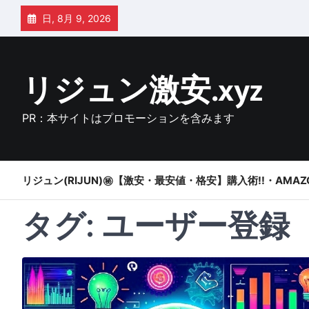
Skip
日, 8月 9, 2026
to
content
リジュン激安.xyz
PR：本サイトはプロモーションを含みます
リジュン(RIJUN)㊙【激安・最安値・格安】購入術!!・AMAZ
タグ:
ユーザー登録