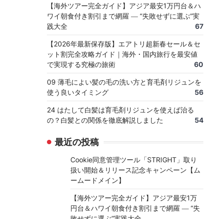
【海外ツアー完全ガイド】アジア最安1万円台＆ハ
ワイ朝食付き割引まで網羅 ― “失敗せずに選ぶ”実
践大全
67
【2026年最新保存版】エアトリ超新春セール＆セ
ット割完全攻略ガイド｜海外・国内旅行を最安値
で実現する究極の旅術
60
09 薄毛によい髪の毛の洗い方と育毛剤リジュンを
使う良いタイミング
56
24 はたして白髪は育毛剤リジュンを使えば治る
の？白髪との関係を徹底解説しました
54
最近の投稿
Cookie同意管理ツール「STRIGHT」取り
扱い開始＆リリース記念キャンペーン【ム
ームードメイン】
【海外ツアー完全ガイド】アジア最安1万
円台＆ハワイ朝食付き割引まで網羅 ― “失
敗せずに選ぶ”実践大全