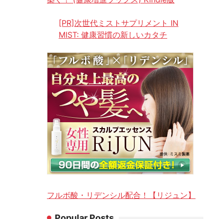
[PR]次世代ミストサプリメント IN
MIST: 健康習慣の新しいカタチ
フルボ酸・リデンシル配合！【リジュン】
Popular Posts