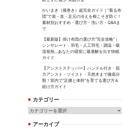
かいまき（掻巻き）超完全ガイド｜“着る布
団”で肩・首・足元の冷えを根こそぎ防ぐ！
素材別おすすめ・選び方・洗い方・Q&Aま
で
【最新版】掛け布団の選び方“完全攻略”｜
シンサレート・羽毛・人工羽毛・調温・吸
湿発熱…あなたの寝室に最適解を出す快眠
ガイド
【アシストステッパー】ハンドル付き・筋
力アシスト・ツイスト・天然木まで徹底分
類！室内で“足腰と体幹”を育てる選び方＆
続け方ガイド
カテゴリー
カ
テ
アーカイブ
ゴ