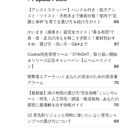
【アシストステッパー】ハンドル付き・筋力アシ
スト・ツイスト・天然木まで徹底分類！室内で“足
腰と体幹”を育てる選び方＆続け方ガイド
89
かいまき（掻巻き）超完全ガイド｜“着る布団”で
肩・首・足元の冷えを根こそぎ防ぐ！素材別おす
すめ・選び方・洗い方・Q&Aまで
87
Cookie同意管理ツール「STRIGHT」取り扱い開始
＆リリース記念キャンペーン【ムームードメイ
ン】
86
熊撃退エアーラッパ: あなたの安全のための高音量
アラーム
75
【最新版】掛け布団の選び方“完全攻略”｜シンサレ
ート・羽毛・人工羽毛・調温・吸湿発熱…あなたの
寝室に最適解を出す快眠ガイド
70
22 育毛剤リジュンと同時に使いたいよい育毛シャ
ンプーの選び方について
69