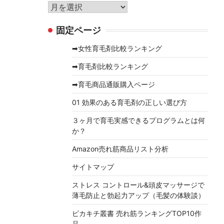
リ
ア
ー
ー
固定ページ
カ
イ
➡女性育毛剤比較ランキング
ブ
➡育毛剤比較ランキング
➡育毛商品通販購入ページ
01 効果のある育毛剤の正しい選び方
３ヶ月で育毛実感できるプログラムとは何
か？
Amazon売れ筋商品リスト分析
サイトマップ
ストレス コントロール&頭皮マッサージで
薄毛防止と勃起力アップ（毛髪の体験談）
ピカキチ叢書 売れ筋ランキングTOP10作
品